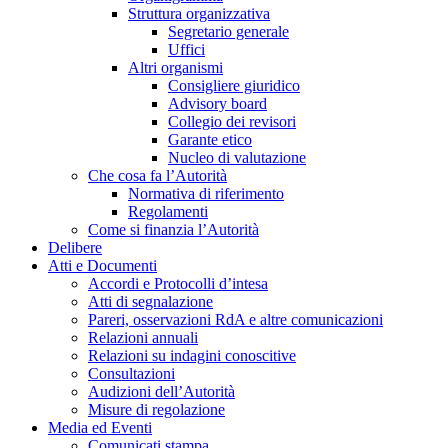
Struttura organizzativa
Segretario generale
Uffici
Altri organismi
Consigliere giuridico
Advisory board
Collegio dei revisori
Garante etico
Nucleo di valutazione
Che cosa fa l’Autorità
Normativa di riferimento
Regolamenti
Come si finanzia l’Autorità
Delibere
Atti e Documenti
Accordi e Protocolli d’intesa
Atti di segnalazione
Pareri, osservazioni RdA e altre comunicazioni
Relazioni annuali
Relazioni su indagini conoscitive
Consultazioni
Audizioni dell’Autorità
Misure di regolazione
Media ed Eventi
Comunicati stampa