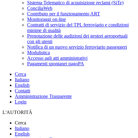
Sistema Telematico di acquisizione reclami (SiTe)
ConciliaWeb
Contributo per il funzionamento ART
Monitoraggi on-line
Contratti di servizio del TPL ferroviario e condizioni
minime di qualità
Prenotazione delle audizioni dei gestori aeroportuali
con gli utenti
Notifica di un nuovo servizio ferroviario passeggeri
Modulistica
Accesso agli atti amministrativi
Pagamenti spontanei pagoPA
Cerca
Italiano
English
Contatti
Amministrazione Trasparente
Login
L'AUTORITÀ
Cerca
Italiano
English