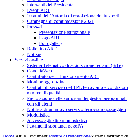
Interventi del Presidente
Eventi ART
10 anni dell’Autorità di regolazione dei trasporti
Campagna di comunicazione 2021
Press-kit
Presentazione istituzionale
Logo ART
Foto gallery
Bollettino ART
Notizie
Servizi on-line
Sistema Telematico di acquisizione reclami (SiTe)
ConciliaWeb
Contributo per il funzionamento ART
Monitoraggi on-line
Contratti di servizio del TPL ferroviario e condizioni
minime di qualità
Prenotazione delle audizioni dei gestori aeroportuali
con gli utenti
Notifica di un nuovo servizio ferroviario passeggeri
Modulistica
Accesso agli atti amministrativi
Pagamenti spontanei pagoPA
Home
Atti e Documenti
Misure di regolazione
Sistema tariffario di