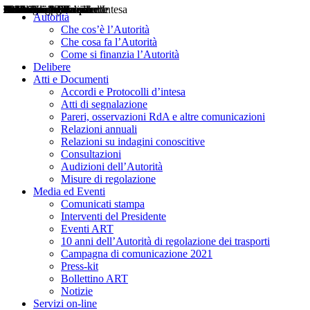
Delibere
Pareri
Consultazioni
Audizioni
Atti di Segnalazione
Accordi e Protocolli d'Intesa
Relazioni annuali
Misure di regolazione
Notizie
Comunicati Stampa
Bollettini ART
Convegni ART
Interviste del Presidente
Articoli in primo piano
Interventi del Presidente
2004
2005
2010
2013
2014
2015
2016
2017
2018
2019
202
2020
2021
2022
2023
2024
2025
2026
Aereo
Marittimo
Terrestre
Autorità
Che cos’è l’Autorità
Che cosa fa l’Autorità
Come si finanzia l’Autorità
Delibere
Atti e Documenti
Accordi e Protocolli d’intesa
Atti di segnalazione
Pareri, osservazioni RdA e altre comunicazioni
Relazioni annuali
Relazioni su indagini conoscitive
Consultazioni
Audizioni dell’Autorità
Misure di regolazione
Media ed Eventi
Comunicati stampa
Interventi del Presidente
Eventi ART
10 anni dell’Autorità di regolazione dei trasporti
Campagna di comunicazione 2021
Press-kit
Bollettino ART
Notizie
Servizi on-line