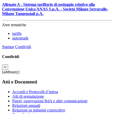
Allegato A - Sistema tariffario di pedaggio relativo alla
Convenzione Unica ANAS S.p.A. - Società Milano Serravalle-
Milano Tangenziali p.A.
Aree tematiche
tariffe
autostrade
Stampa
Condividi
Condividi
×
[addtoany]
Atti e Documenti
Accordi e Protocolli d’intesa
Atti di segnalazione
Pareri, osservazioni RdA e altre comunicazioni
Relazioni annuali
Relazioni su indagini conoscitive