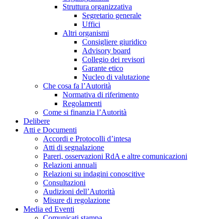
Struttura organizzativa
Segretario generale
Uffici
Altri organismi
Consigliere giuridico
Advisory board
Collegio dei revisori
Garante etico
Nucleo di valutazione
Che cosa fa l’Autorità
Normativa di riferimento
Regolamenti
Come si finanzia l’Autorità
Delibere
Atti e Documenti
Accordi e Protocolli d’intesa
Atti di segnalazione
Pareri, osservazioni RdA e altre comunicazioni
Relazioni annuali
Relazioni su indagini conoscitive
Consultazioni
Audizioni dell’Autorità
Misure di regolazione
Media ed Eventi
Comunicati stampa