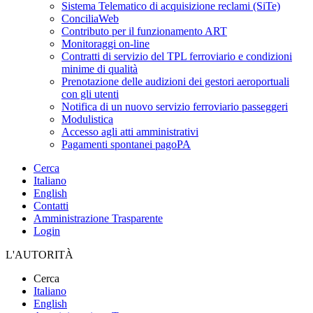
Sistema Telematico di acquisizione reclami (SiTe)
ConciliaWeb
Contributo per il funzionamento ART
Monitoraggi on-line
Contratti di servizio del TPL ferroviario e condizioni
minime di qualità
Prenotazione delle audizioni dei gestori aeroportuali
con gli utenti
Notifica di un nuovo servizio ferroviario passeggeri
Modulistica
Accesso agli atti amministrativi
Pagamenti spontanei pagoPA
Cerca
Italiano
English
Contatti
Amministrazione Trasparente
Login
L'AUTORITÀ
Cerca
Italiano
English