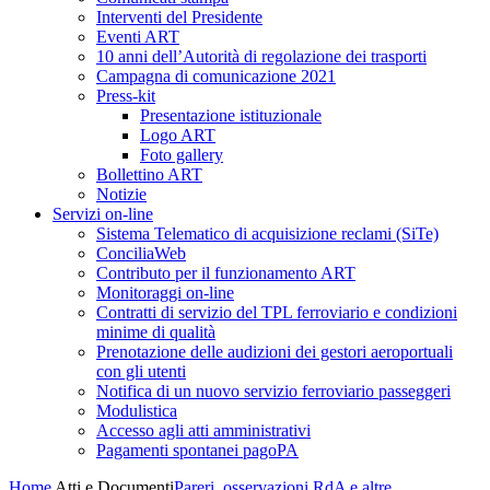
Interventi del Presidente
Eventi ART
10 anni dell’Autorità di regolazione dei trasporti
Campagna di comunicazione 2021
Press-kit
Presentazione istituzionale
Logo ART
Foto gallery
Bollettino ART
Notizie
Servizi on-line
Sistema Telematico di acquisizione reclami (SiTe)
ConciliaWeb
Contributo per il funzionamento ART
Monitoraggi on-line
Contratti di servizio del TPL ferroviario e condizioni
minime di qualità
Prenotazione delle audizioni dei gestori aeroportuali
con gli utenti
Notifica di un nuovo servizio ferroviario passeggeri
Modulistica
Accesso agli atti amministrativi
Pagamenti spontanei pagoPA
Home
Atti e Documenti
Pareri, osservazioni RdA e altre