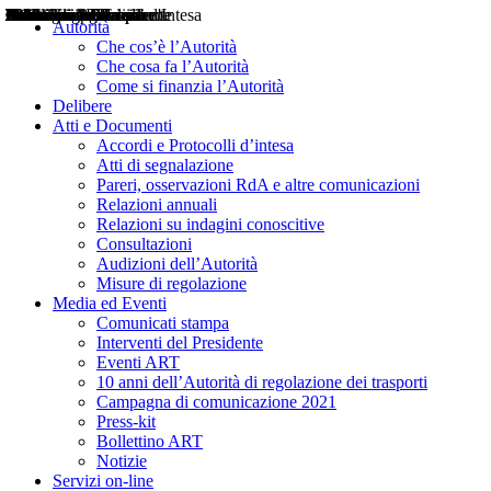
Delibere
Pareri
Consultazioni
Audizioni
Atti di Segnalazione
Accordi e Protocolli d'Intesa
Relazioni annuali
Misure di regolazione
Notizie
Comunicati Stampa
Bollettini ART
Convegni ART
Interviste del Presidente
Articoli in primo piano
Interventi del Presidente
2004
2005
2010
2013
2014
2015
2016
2017
2018
2019
202
2020
2021
2022
2023
2024
2025
2026
Aereo
Marittimo
Terrestre
Autorità
Che cos’è l’Autorità
Che cosa fa l’Autorità
Come si finanzia l’Autorità
Delibere
Atti e Documenti
Accordi e Protocolli d’intesa
Atti di segnalazione
Pareri, osservazioni RdA e altre comunicazioni
Relazioni annuali
Relazioni su indagini conoscitive
Consultazioni
Audizioni dell’Autorità
Misure di regolazione
Media ed Eventi
Comunicati stampa
Interventi del Presidente
Eventi ART
10 anni dell’Autorità di regolazione dei trasporti
Campagna di comunicazione 2021
Press-kit
Bollettino ART
Notizie
Servizi on-line