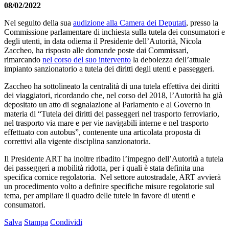
08/02/2022
Nel seguito della sua
audizione alla Camera dei Deputati
, presso la
Commissione parlamentare di inchiesta sulla tutela dei consumatori e
degli utenti, in data odierna il Presidente dell’Autorità, Nicola
Zaccheo, ha risposto alle domande poste dai Commissari,
rimarcando
nel corso del suo intervento
la debolezza dell’attuale
impianto sanzionatorio a tutela dei diritti degli utenti e passeggeri.
Zaccheo ha sottolineato la centralità di una tutela effettiva dei diritti
dei viaggiatori, ricordando che, nel corso del 2018, l’Autorità ha già
depositato un atto di segnalazione al Parlamento e al Governo in
materia di “Tutela dei diritti dei passeggeri nel trasporto ferroviario,
nel trasporto via mare e per vie navigabili interne e nel trasporto
effettuato con autobus”, contenente una articolata proposta di
correttivi alla vigente disciplina sanzionatoria.
Il Presidente ART ha inoltre ribadito l’impegno dell’Autorità a tutela
dei passeggeri a mobilità ridotta, per i quali è stata definita una
specifica cornice regolatoria. Nel settore autostradale, ART avvierà
un procedimento volto a definire specifiche misure regolatorie sul
tema, per ampliare il quadro delle tutele in favore di utenti e
consumatori.
Salva
Stampa
Condividi