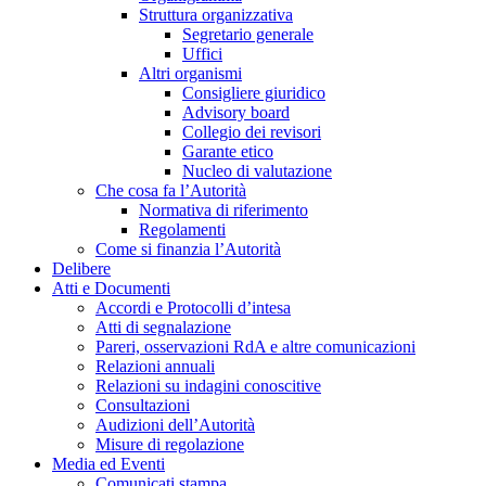
Struttura organizzativa
Segretario generale
Uffici
Altri organismi
Consigliere giuridico
Advisory board
Collegio dei revisori
Garante etico
Nucleo di valutazione
Che cosa fa l’Autorità
Normativa di riferimento
Regolamenti
Come si finanzia l’Autorità
Delibere
Atti e Documenti
Accordi e Protocolli d’intesa
Atti di segnalazione
Pareri, osservazioni RdA e altre comunicazioni
Relazioni annuali
Relazioni su indagini conoscitive
Consultazioni
Audizioni dell’Autorità
Misure di regolazione
Media ed Eventi
Comunicati stampa