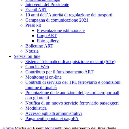
Interventi del Presidente
Eventi ART
10 anni dell’Autorità di regolazione dei trasporti
Campagna di comunicazione 2021
Press-kit
Presentazione istituzionale
Logo ART
Foto gallery
Bollettino ART
Notizie
Servizi on-line
Sistema Telematico di acquisizione reclami (SiTe)
ConciliaWeb
Contributo per il funzionamento ART
Monitoraggi on-line
Contratti di servizio del TPL ferroviario e condizioni
minime di qualità
Prenotazione delle audizioni dei gestori aeroportuali
con gli utenti
Notifica di un nuovo servizio ferroviario passeggeri
Modulistica
Accesso agli atti amministrativi
Pagamenti spontanei pagoPA
Home
Media ed Eventi
Notizie
Nuovo intervento del Presidente