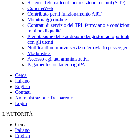
Sistema Telematico di acquisizione reclami (SiTe)
ConciliaWeb
Contributo per il funzionamento ART
Monitoraggi on-line
Contratti di servizio del TPL ferroviario e condizioni
minime di qualità
Prenotazione delle audizioni dei gestori aeroportuali
con gli utenti
Notifica di un nuovo servizio ferroviario passeggeri
Modulistica
Accesso agli atti amministrativi
Pagamenti spontanei pagoPA
Cerca
Italiano
English
Contatti
Amministrazione Trasparente
Login
L'AUTORITÀ
Cerca
Italiano
English