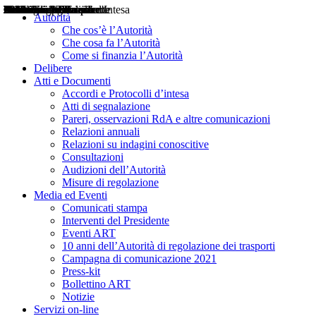
Delibere
Pareri
Consultazioni
Audizioni
Atti di Segnalazione
Accordi e Protocolli d'Intesa
Relazioni annuali
Misure di regolazione
Notizie
Comunicati Stampa
Bollettini ART
Convegni ART
Interviste del Presidente
Articoli in primo piano
Interventi del Presidente
2004
2005
2010
2013
2014
2015
2016
2017
2018
2019
202
2020
2021
2022
2023
2024
2025
2026
Aereo
Marittimo
Terrestre
Autorità
Che cos’è l’Autorità
Che cosa fa l’Autorità
Come si finanzia l’Autorità
Delibere
Atti e Documenti
Accordi e Protocolli d’intesa
Atti di segnalazione
Pareri, osservazioni RdA e altre comunicazioni
Relazioni annuali
Relazioni su indagini conoscitive
Consultazioni
Audizioni dell’Autorità
Misure di regolazione
Media ed Eventi
Comunicati stampa
Interventi del Presidente
Eventi ART
10 anni dell’Autorità di regolazione dei trasporti
Campagna di comunicazione 2021
Press-kit
Bollettino ART
Notizie
Servizi on-line