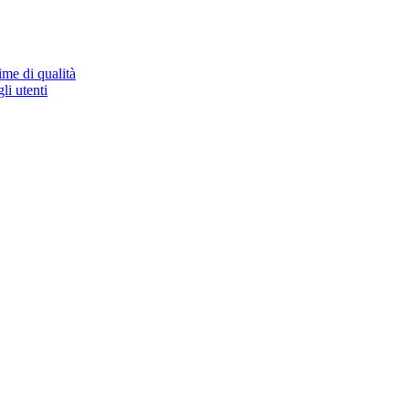
ime di qualità
li utenti