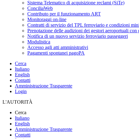
Sistema Telematico di acquisizione reclami (SiTe)
ConciliaWeb
Contributo per il funzionamento ART
Monitoraggi on-line
Contratti di servizio del TPL ferroviario e condizioni min
Prenotazione delle audizioni dei gestori aeroportuali con g
Notifica di un nuovo servizio ferroviario passeggeri
Modulistica
Accesso agli atti amministrativi
Pagamenti spontanei pagoPA
Cerca
Italiano
English
Contatti
Amministrazione Trasparente
Login
L'AUTORITÀ
Cerca
Italiano
English
Amministrazione Trasparente
Contatti