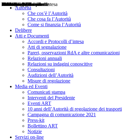
Delibere
Pareri
Consultazioni
Audizioni
Atti di Segnalazione
Accordi e Protocolli d'Intesa
Relazioni annuali
Misure di regolazione
Notizie
Comunicati Stampa
Bollettini ART
Convegni ART
Interviste del Presidente
Articoli in primo piano
Interventi del Presidente
2004
2005
2010
2013
2014
2015
2016
2017
2018
2019
202
2020
2021
2022
2023
2024
2025
2026
Aereo
Marittimo
Terrestre
Autorità
Che cos’è l’Autorità
Che cosa fa l’Autorità
Come si finanzia l’Autorità
Delibere
Atti e Documenti
Accordi e Protocolli d’intesa
Atti di segnalazione
Pareri, osservazioni RdA e altre comunicazioni
Relazioni annuali
Relazioni su indagini conoscitive
Consultazioni
Audizioni dell’Autorità
Misure di regolazione
Media ed Eventi
Comunicati stampa
Interventi del Presidente
Eventi ART
10 anni dell’Autorità di regolazione dei trasporti
Campagna di comunicazione 2021
Press-kit
Bollettino ART
Notizie
Servizi on-line