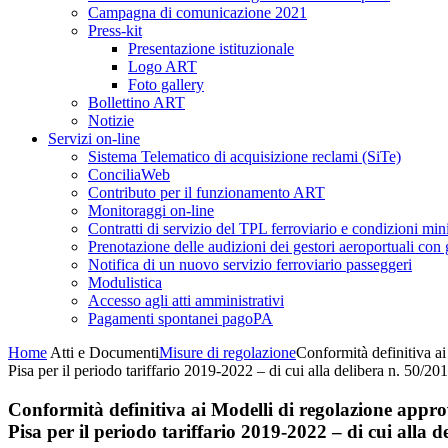
Campagna di comunicazione 2021
Press-kit
Presentazione istituzionale
Logo ART
Foto gallery
Bollettino ART
Notizie
Servizi on-line
Sistema Telematico di acquisizione reclami (SiTe)
ConciliaWeb
Contributo per il funzionamento ART
Monitoraggi on-line
Contratti di servizio del TPL ferroviario e condizioni min
Prenotazione delle audizioni dei gestori aeroportuali con g
Notifica di un nuovo servizio ferroviario passeggeri
Modulistica
Accesso agli atti amministrativi
Pagamenti spontanei pagoPA
Home
Atti e Documenti
Misure di regolazione
Conformità definitiva ai
Pisa per il periodo tariffario 2019-2022 – di cui alla delibera n. 50/20
Conformità definitiva ai Modelli di regolazione approv
Pisa per il periodo tariffario 2019-2022 – di cui alla d