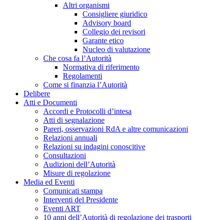
Altri organismi
Consigliere giuridico
Advisory board
Collegio dei revisori
Garante etico
Nucleo di valutazione
Che cosa fa l’Autorità
Normativa di riferimento
Regolamenti
Come si finanzia l’Autorità
Delibere
Atti e Documenti
Accordi e Protocolli d’intesa
Atti di segnalazione
Pareri, osservazioni RdA e altre comunicazioni
Relazioni annuali
Relazioni su indagini conoscitive
Consultazioni
Audizioni dell’Autorità
Misure di regolazione
Media ed Eventi
Comunicati stampa
Interventi del Presidente
Eventi ART
10 anni dell’Autorità di regolazione dei trasporti