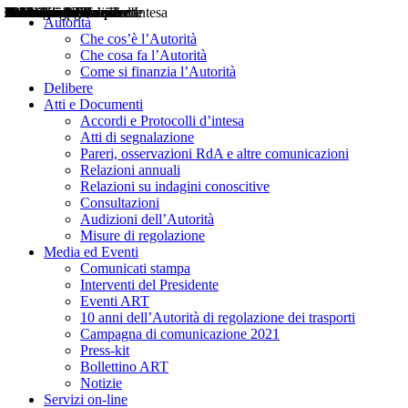
Delibere
Pareri
Consultazioni
Audizioni
Atti di Segnalazione
Accordi e Protocolli d'Intesa
Relazioni annuali
Misure di regolazione
Notizie
Comunicati Stampa
Bollettini ART
Convegni ART
Interviste del Presidente
Articoli in primo piano
Interventi del Presidente
2004
2005
2010
2013
2014
2015
2016
2017
2018
2019
202
2020
2021
2022
2023
2024
2025
2026
Aereo
Marittimo
Terrestre
Autorità
Che cos’è l’Autorità
Che cosa fa l’Autorità
Come si finanzia l’Autorità
Delibere
Atti e Documenti
Accordi e Protocolli d’intesa
Atti di segnalazione
Pareri, osservazioni RdA e altre comunicazioni
Relazioni annuali
Relazioni su indagini conoscitive
Consultazioni
Audizioni dell’Autorità
Misure di regolazione
Media ed Eventi
Comunicati stampa
Interventi del Presidente
Eventi ART
10 anni dell’Autorità di regolazione dei trasporti
Campagna di comunicazione 2021
Press-kit
Bollettino ART
Notizie
Servizi on-line