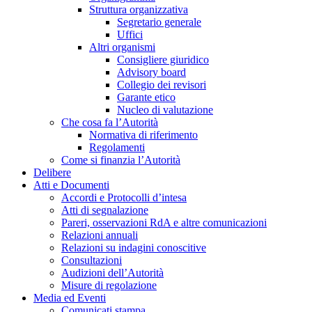
Struttura organizzativa
Segretario generale
Uffici
Altri organismi
Consigliere giuridico
Advisory board
Collegio dei revisori
Garante etico
Nucleo di valutazione
Che cosa fa l’Autorità
Normativa di riferimento
Regolamenti
Come si finanzia l’Autorità
Delibere
Atti e Documenti
Accordi e Protocolli d’intesa
Atti di segnalazione
Pareri, osservazioni RdA e altre comunicazioni
Relazioni annuali
Relazioni su indagini conoscitive
Consultazioni
Audizioni dell’Autorità
Misure di regolazione
Media ed Eventi
Comunicati stampa