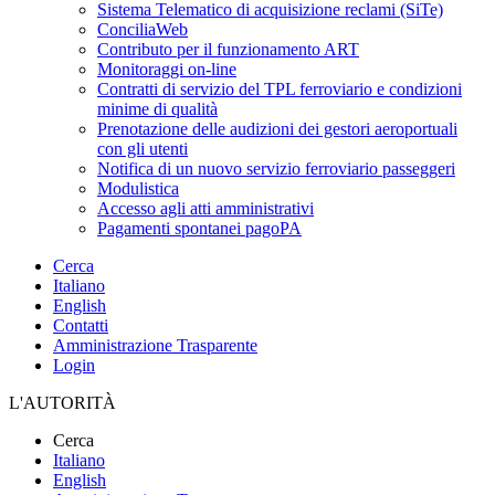
Sistema Telematico di acquisizione reclami (SiTe)
ConciliaWeb
Contributo per il funzionamento ART
Monitoraggi on-line
Contratti di servizio del TPL ferroviario e condizioni
minime di qualità
Prenotazione delle audizioni dei gestori aeroportuali
con gli utenti
Notifica di un nuovo servizio ferroviario passeggeri
Modulistica
Accesso agli atti amministrativi
Pagamenti spontanei pagoPA
Cerca
Italiano
English
Contatti
Amministrazione Trasparente
Login
L'AUTORITÀ
Cerca
Italiano
English