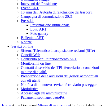
Interventi del Presidente
Eventi ART
10 anni dell’Autorità di regolazione dei trasporti
Campagna di comunicazione 2021
Press-kit
Presentazione istituzionale
Logo ART
Foto gallery
Bollettino ART
Notizie
Servizi on-line
Sistema Telematico di acquisizione reclami (SiTe)
ConciliaWeb
Contributo per il funzionamento ART
Monitoraggi on-line
Contratti di servizio del TPL ferroviario e condizioni
minime di qualità
Prenotazione delle audizioni dei gestori aeroportuali
con gli utenti
Notifica di un nuovo servizio ferroviario passeggeri
Modulistica
Accesso agli atti amministrativi
Pagamenti spontanei pagoPA
Home
Atti e Documenti
Misure di regolazione
Conformità definitiva