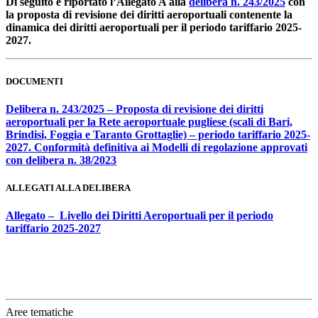
Di seguito è riportato l’Allegato A alla
delibera n. 243/2025
con
la proposta di revisione dei diritti aeroportuali contenente la
dinamica dei diritti aeroportuali per il periodo tariffario 2025-
2027.
DOCUMENTI
Delibera n. 243/2025 – Proposta di revisione dei diritti
aeroportuali per la Rete aeroportuale pugliese (scali di Bari,
Brindisi, Foggia e Taranto Grottaglie) – periodo tariffario 2025-
2027. Conformità definitiva ai Modelli di regolazione approvati
con delibera n. 38/2023
ALLEGATI ALLA DELIBERA
Allegato – Livello dei Diritti Aeroportuali per il periodo
tariffario 2025-2027
Aree tematiche