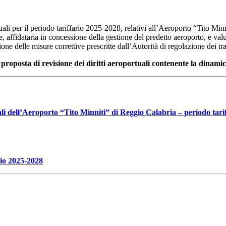
tuali per il periodo tariffario 2025-2028, relativi all’Aeroporto “Tito Mi
affidataria in concessione della gestione del predetto aeroporto, e valut
ne delle misure correttive prescritte dall’Autorità di regolazione dei tr
proposta di revisione dei diritti aeroportuali contenente la dinamica
uali dell’Aeroporto “Tito Minniti” di Reggio Calabria – periodo tar
ario 2025-2028