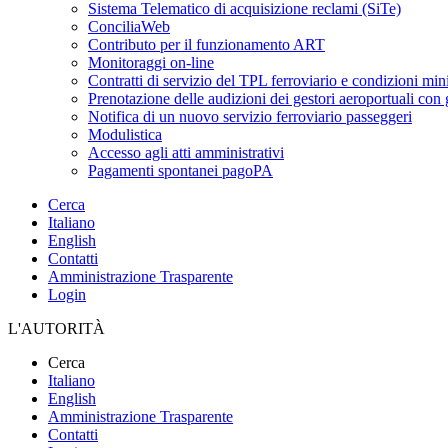
Sistema Telematico di acquisizione reclami (SiTe)
ConciliaWeb
Contributo per il funzionamento ART
Monitoraggi on-line
Contratti di servizio del TPL ferroviario e condizioni min
Prenotazione delle audizioni dei gestori aeroportuali con g
Notifica di un nuovo servizio ferroviario passeggeri
Modulistica
Accesso agli atti amministrativi
Pagamenti spontanei pagoPA
Cerca
Italiano
English
Contatti
Amministrazione Trasparente
Login
L'AUTORITÀ
Cerca
Italiano
English
Amministrazione Trasparente
Contatti