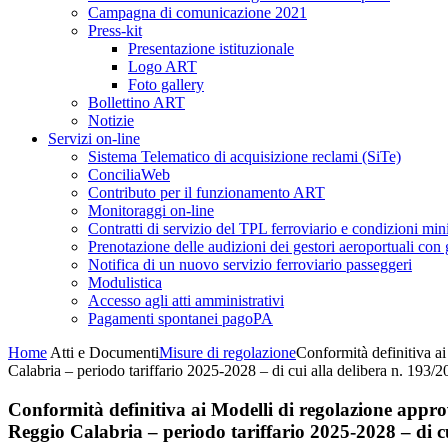
Campagna di comunicazione 2021
Press-kit
Presentazione istituzionale
Logo ART
Foto gallery
Bollettino ART
Notizie
Servizi on-line
Sistema Telematico di acquisizione reclami (SiTe)
ConciliaWeb
Contributo per il funzionamento ART
Monitoraggi on-line
Contratti di servizio del TPL ferroviario e condizioni min
Prenotazione delle audizioni dei gestori aeroportuali con g
Notifica di un nuovo servizio ferroviario passeggeri
Modulistica
Accesso agli atti amministrativi
Pagamenti spontanei pagoPA
Home
Atti e Documenti
Misure di regolazione
Conformità definitiva ai
Calabria – periodo tariffario 2025-2028 – di cui alla delibera n. 193/
Conformità definitiva ai Modelli di regolazione approv
Reggio Calabria – periodo tariffario 2025-2028 – di cu