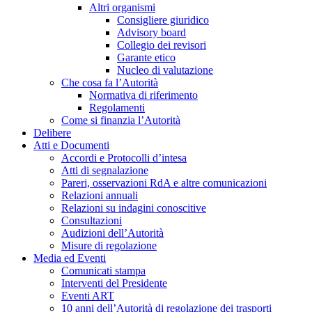
Altri organismi
Consigliere giuridico
Advisory board
Collegio dei revisori
Garante etico
Nucleo di valutazione
Che cosa fa l’Autorità
Normativa di riferimento
Regolamenti
Come si finanzia l’Autorità
Delibere
Atti e Documenti
Accordi e Protocolli d’intesa
Atti di segnalazione
Pareri, osservazioni RdA e altre comunicazioni
Relazioni annuali
Relazioni su indagini conoscitive
Consultazioni
Audizioni dell’Autorità
Misure di regolazione
Media ed Eventi
Comunicati stampa
Interventi del Presidente
Eventi ART
10 anni dell’Autorità di regolazione dei trasporti