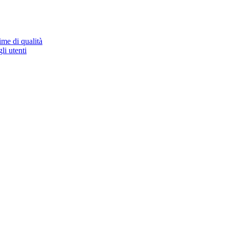
ime di qualità
li utenti