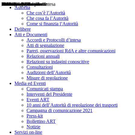
Delibere
Pareri
Consultazioni
Audizioni
Atti di Segnalazione
Accordi e Protocolli d'Intesa
Relazioni annuali
Misure di regolazione
Notizie
Comunicati Stampa
Bollettini ART
Convegni ART
Interviste del Presidente
Articoli in primo piano
Interventi del Presidente
2004
2005
2010
2013
2014
2015
2016
2017
2018
2019
202
2020
2021
2022
2023
2024
2025
2026
Aereo
Marittimo
Terrestre
Autorità
Che cos’è l’Autorità
Che cosa fa l’Autorità
Come si finanzia l’Autorità
Delibere
Atti e Documenti
Accordi e Protocolli d’intesa
Atti di segnalazione
Pareri, osservazioni RdA e altre comunicazioni
Relazioni annuali
Relazioni su indagini conoscitive
Consultazioni
Audizioni dell’Autorità
Misure di regolazione
Media ed Eventi
Comunicati stampa
Interventi del Presidente
Eventi ART
10 anni dell’Autorità di regolazione dei trasporti
Campagna di comunicazione 2021
Press-kit
Bollettino ART
Notizie
Servizi on-line