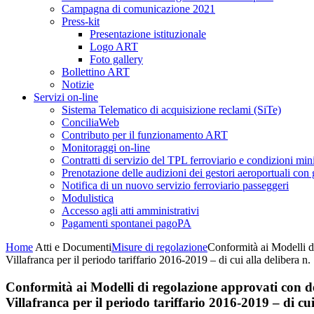
Campagna di comunicazione 2021
Press-kit
Presentazione istituzionale
Logo ART
Foto gallery
Bollettino ART
Notizie
Servizi on-line
Sistema Telematico di acquisizione reclami (SiTe)
ConciliaWeb
Contributo per il funzionamento ART
Monitoraggi on-line
Contratti di servizio del TPL ferroviario e condizioni min
Prenotazione delle audizioni dei gestori aeroportuali con g
Notifica di un nuovo servizio ferroviario passeggeri
Modulistica
Accesso agli atti amministrativi
Pagamenti spontanei pagoPA
Home
Atti e Documenti
Misure di regolazione
Conformità ai Modelli di
Villafranca per il periodo tariffario 2016-2019 – di cui alla delibera n
Conformità ai Modelli di regolazione approvati con de
Villafranca per il periodo tariffario 2016-2019 – di cu