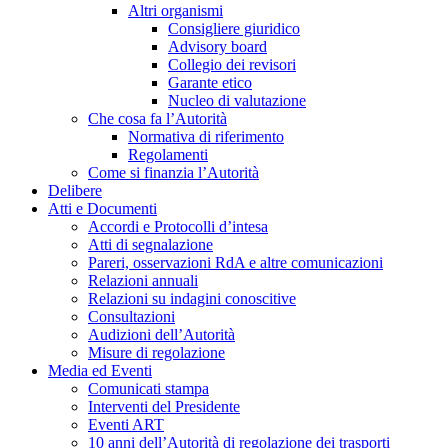
Altri organismi
Consigliere giuridico
Advisory board
Collegio dei revisori
Garante etico
Nucleo di valutazione
Che cosa fa l’Autorità
Normativa di riferimento
Regolamenti
Come si finanzia l’Autorità
Delibere
Atti e Documenti
Accordi e Protocolli d’intesa
Atti di segnalazione
Pareri, osservazioni RdA e altre comunicazioni
Relazioni annuali
Relazioni su indagini conoscitive
Consultazioni
Audizioni dell’Autorità
Misure di regolazione
Media ed Eventi
Comunicati stampa
Interventi del Presidente
Eventi ART
10 anni dell’Autorità di regolazione dei trasporti