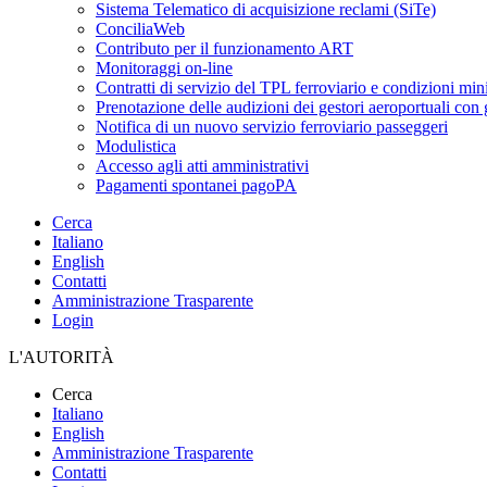
Sistema Telematico di acquisizione reclami (SiTe)
ConciliaWeb
Contributo per il funzionamento ART
Monitoraggi on-line
Contratti di servizio del TPL ferroviario e condizioni min
Prenotazione delle audizioni dei gestori aeroportuali con g
Notifica di un nuovo servizio ferroviario passeggeri
Modulistica
Accesso agli atti amministrativi
Pagamenti spontanei pagoPA
Cerca
Italiano
English
Contatti
Amministrazione Trasparente
Login
L'AUTORITÀ
Cerca
Italiano
English
Amministrazione Trasparente
Contatti