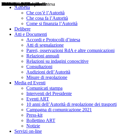
Delibere
Pareri
Consultazioni
Audizioni
Atti di Segnalazione
Accordi e Protocolli d'Intesa
Relazioni annuali
Misure di regolazione
Notizie
Comunicati Stampa
Bollettini ART
Convegni ART
Interviste del Presidente
Articoli in primo piano
Interventi del Presidente
2004
2005
2010
2013
2014
2015
2016
2017
2018
2019
202
2020
2021
2022
2023
2024
2025
2026
Aereo
Marittimo
Terrestre
Autorità
Che cos’è l’Autorità
Che cosa fa l’Autorità
Come si finanzia l’Autorità
Delibere
Atti e Documenti
Accordi e Protocolli d’intesa
Atti di segnalazione
Pareri, osservazioni RdA e altre comunicazioni
Relazioni annuali
Relazioni su indagini conoscitive
Consultazioni
Audizioni dell’Autorità
Misure di regolazione
Media ed Eventi
Comunicati stampa
Interventi del Presidente
Eventi ART
10 anni dell’Autorità di regolazione dei trasporti
Campagna di comunicazione 2021
Press-kit
Bollettino ART
Notizie
Servizi on-line