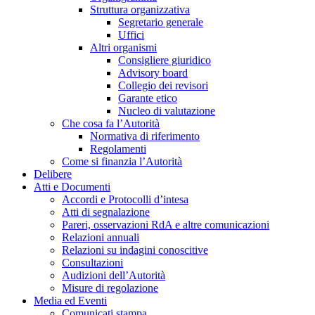
Struttura organizzativa
Segretario generale
Uffici
Altri organismi
Consigliere giuridico
Advisory board
Collegio dei revisori
Garante etico
Nucleo di valutazione
Che cosa fa l’Autorità
Normativa di riferimento
Regolamenti
Come si finanzia l’Autorità
Delibere
Atti e Documenti
Accordi e Protocolli d’intesa
Atti di segnalazione
Pareri, osservazioni RdA e altre comunicazioni
Relazioni annuali
Relazioni su indagini conoscitive
Consultazioni
Audizioni dell’Autorità
Misure di regolazione
Media ed Eventi
Comunicati stampa