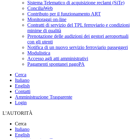
Sistema Telematico di acquisizione reclami (SiTe)
ConciliaWeb
Contributo per il funzionamento ART
Monitoraggi on-line
Contratti di servizio del TPL ferroviario e condizioni
minime di qualità
Prenotazione delle audizioni dei gestori aeroportuali
con gli utenti
Notifica di un nuovo servizio ferroviario passeggeri
Modulistica
Accesso agli atti amministrativi
Pagamenti spontanei pagoPA
Cerca
Italiano
English
Contatti
Amministrazione Trasparente
Login
L'AUTORITÀ
Cerca
Italiano
English