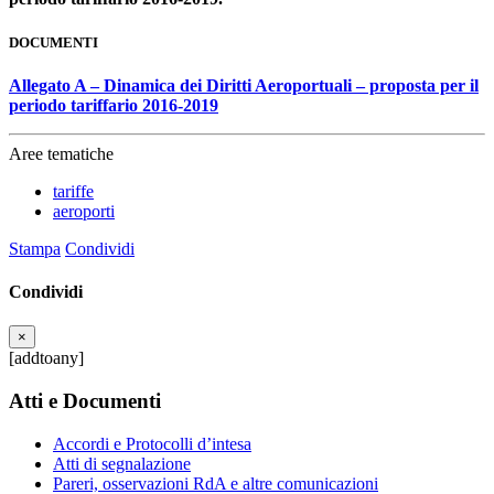
DOCUMENTI
Allegato A – Dinamica dei Diritti Aeroportuali – proposta per il
periodo tariffario 2016-2019
Aree tematiche
tariffe
aeroporti
Stampa
Condividi
Condividi
×
[addtoany]
Atti e Documenti
Accordi e Protocolli d’intesa
Atti di segnalazione
Pareri, osservazioni RdA e altre comunicazioni