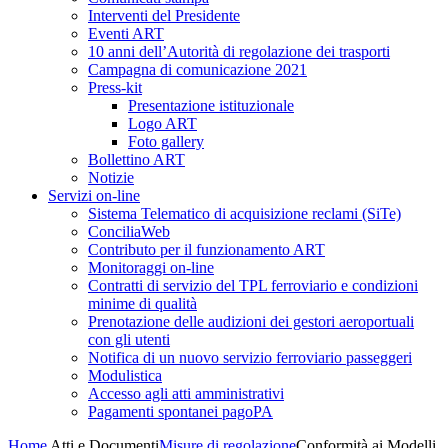
Interventi del Presidente
Eventi ART
10 anni dell’Autorità di regolazione dei trasporti
Campagna di comunicazione 2021
Press-kit
Presentazione istituzionale
Logo ART
Foto gallery
Bollettino ART
Notizie
Servizi on-line
Sistema Telematico di acquisizione reclami (SiTe)
ConciliaWeb
Contributo per il funzionamento ART
Monitoraggi on-line
Contratti di servizio del TPL ferroviario e condizioni
minime di qualità
Prenotazione delle audizioni dei gestori aeroportuali
con gli utenti
Notifica di un nuovo servizio ferroviario passeggeri
Modulistica
Accesso agli atti amministrativi
Pagamenti spontanei pagoPA
Home
Atti e Documenti
Misure di regolazione
Conformità ai Modelli