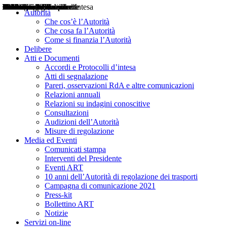
Delibere
Pareri
Consultazioni
Audizioni
Atti di Segnalazione
Accordi e Protocolli d'Intesa
Relazioni annuali
Misure di regolazione
Notizie
Comunicati Stampa
Bollettini ART
Convegni ART
Interviste del Presidente
Articoli in primo piano
Interventi del Presidente
2004
2005
2010
2013
2014
2015
2016
2017
2018
2019
202
2020
2021
2022
2023
2024
2025
2026
Aereo
Marittimo
Terrestre
Autorità
Che cos’è l’Autorità
Che cosa fa l’Autorità
Come si finanzia l’Autorità
Delibere
Atti e Documenti
Accordi e Protocolli d’intesa
Atti di segnalazione
Pareri, osservazioni RdA e altre comunicazioni
Relazioni annuali
Relazioni su indagini conoscitive
Consultazioni
Audizioni dell’Autorità
Misure di regolazione
Media ed Eventi
Comunicati stampa
Interventi del Presidente
Eventi ART
10 anni dell’Autorità di regolazione dei trasporti
Campagna di comunicazione 2021
Press-kit
Bollettino ART
Notizie
Servizi on-line