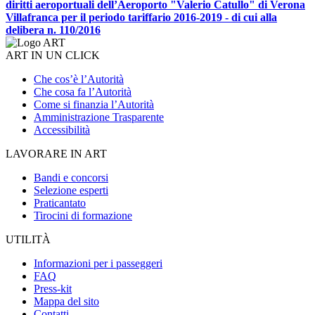
diritti aeroportuali dell’Aeroporto "Valerio Catullo" di Verona
Villafranca per il periodo tariffario 2016-2019 - di cui alla
delibera n. 110/2016
ART IN UN CLICK
Che cos’è l’Autorità
Che cosa fa l’Autorità
Come si finanzia l’Autorità
Amministrazione Trasparente
Accessibilità
LAVORARE IN ART
Bandi e concorsi
Selezione esperti
Praticantato
Tirocini di formazione
UTILITÀ
Informazioni per i passeggeri
FAQ
Press-kit
Mappa del sito
Contatti