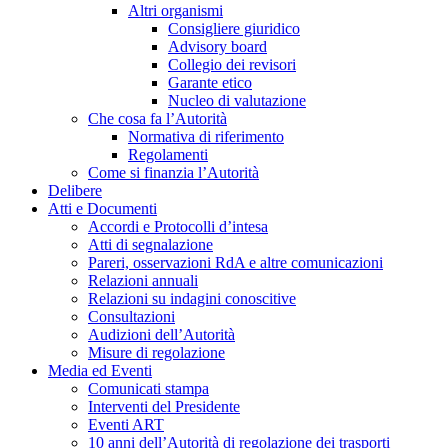
Altri organismi
Consigliere giuridico
Advisory board
Collegio dei revisori
Garante etico
Nucleo di valutazione
Che cosa fa l’Autorità
Normativa di riferimento
Regolamenti
Come si finanzia l’Autorità
Delibere
Atti e Documenti
Accordi e Protocolli d’intesa
Atti di segnalazione
Pareri, osservazioni RdA e altre comunicazioni
Relazioni annuali
Relazioni su indagini conoscitive
Consultazioni
Audizioni dell’Autorità
Misure di regolazione
Media ed Eventi
Comunicati stampa
Interventi del Presidente
Eventi ART
10 anni dell’Autorità di regolazione dei trasporti