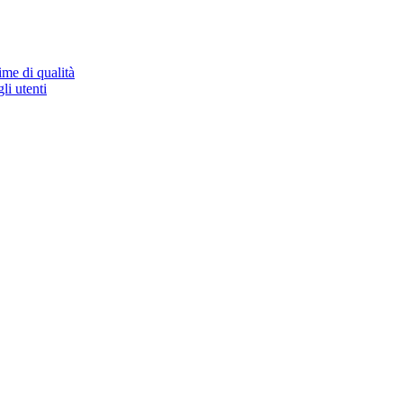
ime di qualità
li utenti