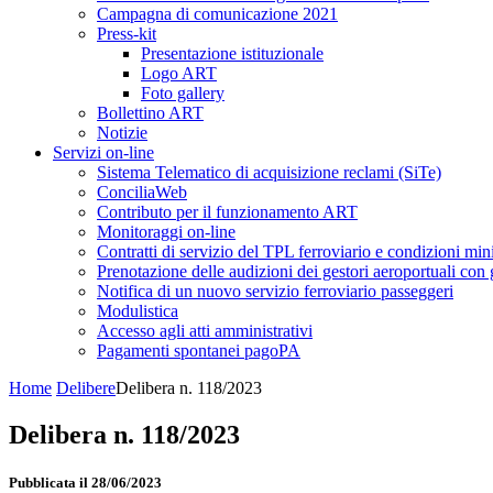
Campagna di comunicazione 2021
Press-kit
Presentazione istituzionale
Logo ART
Foto gallery
Bollettino ART
Notizie
Servizi on-line
Sistema Telematico di acquisizione reclami (SiTe)
ConciliaWeb
Contributo per il funzionamento ART
Monitoraggi on-line
Contratti di servizio del TPL ferroviario e condizioni min
Prenotazione delle audizioni dei gestori aeroportuali con g
Notifica di un nuovo servizio ferroviario passeggeri
Modulistica
Accesso agli atti amministrativi
Pagamenti spontanei pagoPA
Home
Delibere
Delibera n. 118/2023
Delibera n. 118/2023
Pubblicata il 28/06/2023