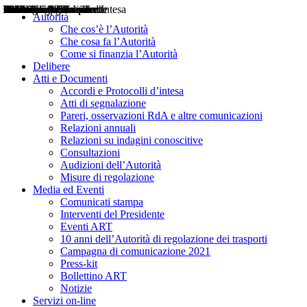
Delibere
Pareri
Consultazioni
Audizioni
Atti di Segnalazione
Accordi e Protocolli d'Intesa
Relazioni annuali
Misure di regolazione
Notizie
Comunicati Stampa
Bollettini ART
Convegni ART
Interviste del Presidente
Articoli in primo piano
Interventi del Presidente
2004
2005
2010
2013
2014
2015
2016
2017
2018
2019
202
2020
2021
2022
2023
2024
2025
2026
Aereo
Marittimo
Terrestre
Autorità
Che cos’è l’Autorità
Che cosa fa l’Autorità
Come si finanzia l’Autorità
Delibere
Atti e Documenti
Accordi e Protocolli d’intesa
Atti di segnalazione
Pareri, osservazioni RdA e altre comunicazioni
Relazioni annuali
Relazioni su indagini conoscitive
Consultazioni
Audizioni dell’Autorità
Misure di regolazione
Media ed Eventi
Comunicati stampa
Interventi del Presidente
Eventi ART
10 anni dell’Autorità di regolazione dei trasporti
Campagna di comunicazione 2021
Press-kit
Bollettino ART
Notizie
Servizi on-line