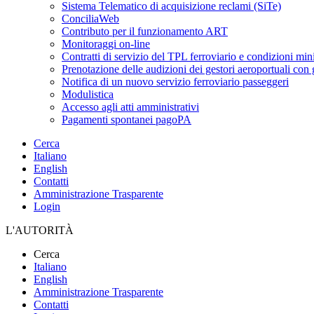
Sistema Telematico di acquisizione reclami (SiTe)
ConciliaWeb
Contributo per il funzionamento ART
Monitoraggi on-line
Contratti di servizio del TPL ferroviario e condizioni min
Prenotazione delle audizioni dei gestori aeroportuali con g
Notifica di un nuovo servizio ferroviario passeggeri
Modulistica
Accesso agli atti amministrativi
Pagamenti spontanei pagoPA
Cerca
Italiano
English
Contatti
Amministrazione Trasparente
Login
L'AUTORITÀ
Cerca
Italiano
English
Amministrazione Trasparente
Contatti