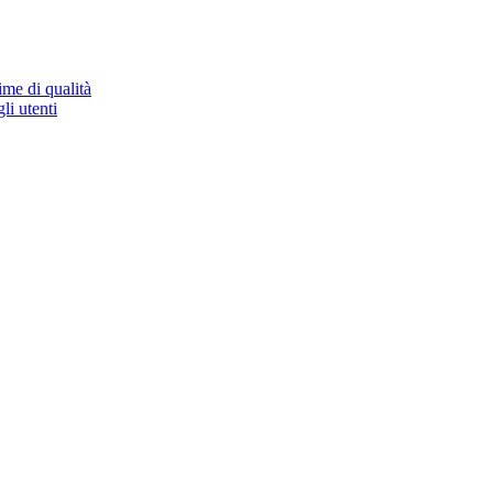
ime di qualità
li utenti