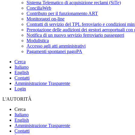
Sistema Telematico di acquisizione reclami (SiTe)
ConciliaWeb
Contributo per il funzionamento ART
Monitoraggi on-line
Contratti di servizio del TPL ferroviario e condizioni min
Prenotazione delle audizioni dei gestori aeroportuali con g
Notifica di un nuovo servizio ferroviario passeggeri
Modulistica
Accesso agli atti amministrativi
Pagamenti spontanei pagoPA
Cerca
Italiano
English
Contatti
Amministrazione Trasparente
Login
L'AUTORITÀ
Cerca
Italiano
English
Amministrazione Trasparente
Contatti