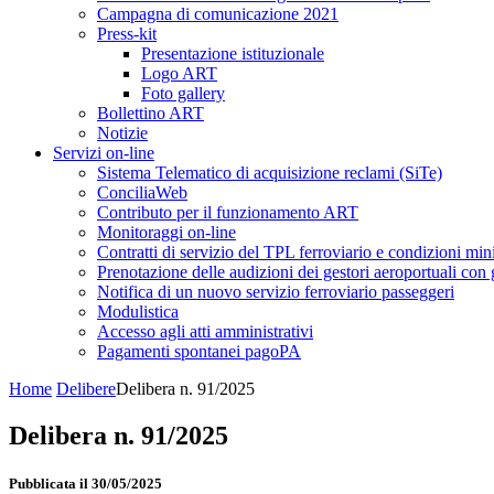
Campagna di comunicazione 2021
Press-kit
Presentazione istituzionale
Logo ART
Foto gallery
Bollettino ART
Notizie
Servizi on-line
Sistema Telematico di acquisizione reclami (SiTe)
ConciliaWeb
Contributo per il funzionamento ART
Monitoraggi on-line
Contratti di servizio del TPL ferroviario e condizioni min
Prenotazione delle audizioni dei gestori aeroportuali con g
Notifica di un nuovo servizio ferroviario passeggeri
Modulistica
Accesso agli atti amministrativi
Pagamenti spontanei pagoPA
Home
Delibere
Delibera n. 91/2025
Delibera n. 91/2025
Pubblicata il 30/05/2025