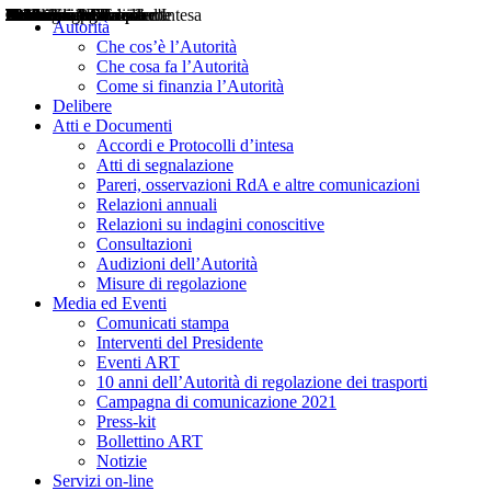
Delibere
Pareri
Consultazioni
Audizioni
Atti di Segnalazione
Accordi e Protocolli d'Intesa
Relazioni annuali
Misure di regolazione
Notizie
Comunicati Stampa
Bollettini ART
Convegni ART
Interviste del Presidente
Articoli in primo piano
Interventi del Presidente
2004
2005
2010
2013
2014
2015
2016
2017
2018
2019
202
2020
2021
2022
2023
2024
2025
2026
Aereo
Marittimo
Terrestre
Autorità
Che cos’è l’Autorità
Che cosa fa l’Autorità
Come si finanzia l’Autorità
Delibere
Atti e Documenti
Accordi e Protocolli d’intesa
Atti di segnalazione
Pareri, osservazioni RdA e altre comunicazioni
Relazioni annuali
Relazioni su indagini conoscitive
Consultazioni
Audizioni dell’Autorità
Misure di regolazione
Media ed Eventi
Comunicati stampa
Interventi del Presidente
Eventi ART
10 anni dell’Autorità di regolazione dei trasporti
Campagna di comunicazione 2021
Press-kit
Bollettino ART
Notizie
Servizi on-line