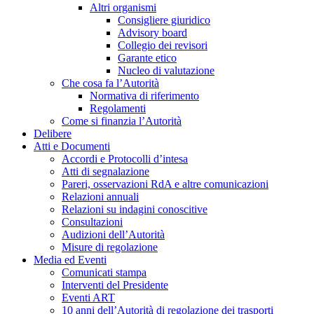
Altri organismi
Consigliere giuridico
Advisory board
Collegio dei revisori
Garante etico
Nucleo di valutazione
Che cosa fa l’Autorità
Normativa di riferimento
Regolamenti
Come si finanzia l’Autorità
Delibere
Atti e Documenti
Accordi e Protocolli d’intesa
Atti di segnalazione
Pareri, osservazioni RdA e altre comunicazioni
Relazioni annuali
Relazioni su indagini conoscitive
Consultazioni
Audizioni dell’Autorità
Misure di regolazione
Media ed Eventi
Comunicati stampa
Interventi del Presidente
Eventi ART
10 anni dell’Autorità di regolazione dei trasporti