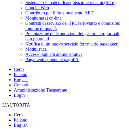
Sistema Telematico di acquisizione reclami (SiTe)
ConciliaWeb
Contributo per il funzionamento ART
Monitoraggi on-line
Contratti di servizio del TPL ferroviario e condizioni
minime di qualità
Prenotazione delle audizioni dei gestori aeroportuali
con gli utenti
Notifica di un nuovo servizio ferroviario passeggeri
Modulistica
Accesso agli atti amministrativi
Pagamenti spontanei pagoPA
Cerca
Italiano
English
Contatti
Amministrazione Trasparente
Login
L'AUTORITÀ
Cerca
Italiano
English