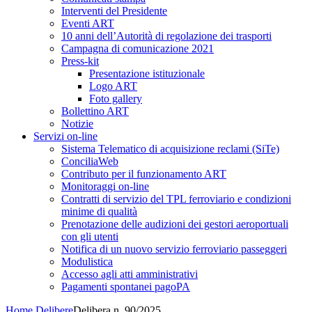
Interventi del Presidente
Eventi ART
10 anni dell’Autorità di regolazione dei trasporti
Campagna di comunicazione 2021
Press-kit
Presentazione istituzionale
Logo ART
Foto gallery
Bollettino ART
Notizie
Servizi on-line
Sistema Telematico di acquisizione reclami (SiTe)
ConciliaWeb
Contributo per il funzionamento ART
Monitoraggi on-line
Contratti di servizio del TPL ferroviario e condizioni
minime di qualità
Prenotazione delle audizioni dei gestori aeroportuali
con gli utenti
Notifica di un nuovo servizio ferroviario passeggeri
Modulistica
Accesso agli atti amministrativi
Pagamenti spontanei pagoPA
Home
Delibere
Delibera n. 90/2025