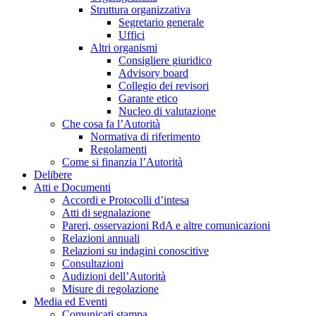
Struttura organizzativa
Segretario generale
Uffici
Altri organismi
Consigliere giuridico
Advisory board
Collegio dei revisori
Garante etico
Nucleo di valutazione
Che cosa fa l’Autorità
Normativa di riferimento
Regolamenti
Come si finanzia l’Autorità
Delibere
Atti e Documenti
Accordi e Protocolli d’intesa
Atti di segnalazione
Pareri, osservazioni RdA e altre comunicazioni
Relazioni annuali
Relazioni su indagini conoscitive
Consultazioni
Audizioni dell’Autorità
Misure di regolazione
Media ed Eventi
Comunicati stampa