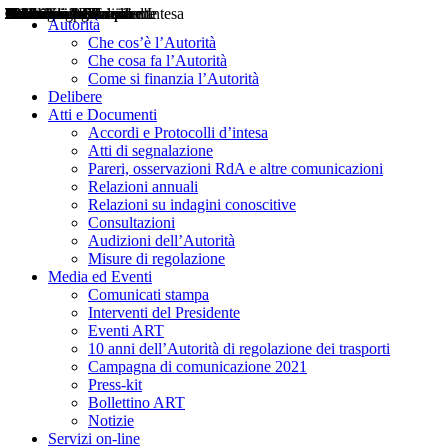
Delibere
Pareri
Consultazioni
Audizioni
Atti di Segnalazione
Accordi e Protocolli d'Intesa
Relazioni annuali
Misure di regolazione
Notizie
Comunicati Stampa
Bollettini ART
Convegni ART
Interviste del Presidente
Articoli in primo piano
Interventi del Presidente
2004
2005
2010
2013
2014
2015
2016
2017
2018
2019
202
2020
2021
2022
2023
2024
2025
2026
Aereo
Marittimo
Terrestre
Autorità
Che cos’è l’Autorità
Che cosa fa l’Autorità
Come si finanzia l’Autorità
Delibere
Atti e Documenti
Accordi e Protocolli d’intesa
Atti di segnalazione
Pareri, osservazioni RdA e altre comunicazioni
Relazioni annuali
Relazioni su indagini conoscitive
Consultazioni
Audizioni dell’Autorità
Misure di regolazione
Media ed Eventi
Comunicati stampa
Interventi del Presidente
Eventi ART
10 anni dell’Autorità di regolazione dei trasporti
Campagna di comunicazione 2021
Press-kit
Bollettino ART
Notizie
Servizi on-line