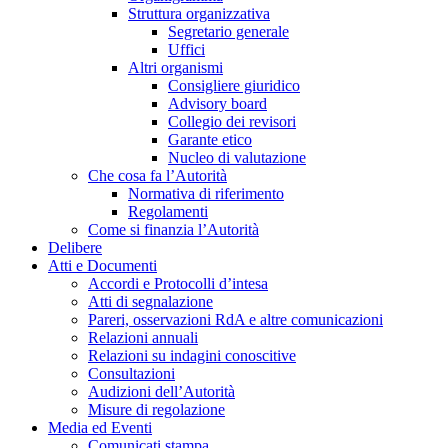
Struttura organizzativa
Segretario generale
Uffici
Altri organismi
Consigliere giuridico
Advisory board
Collegio dei revisori
Garante etico
Nucleo di valutazione
Che cosa fa l’Autorità
Normativa di riferimento
Regolamenti
Come si finanzia l’Autorità
Delibere
Atti e Documenti
Accordi e Protocolli d’intesa
Atti di segnalazione
Pareri, osservazioni RdA e altre comunicazioni
Relazioni annuali
Relazioni su indagini conoscitive
Consultazioni
Audizioni dell’Autorità
Misure di regolazione
Media ed Eventi
Comunicati stampa