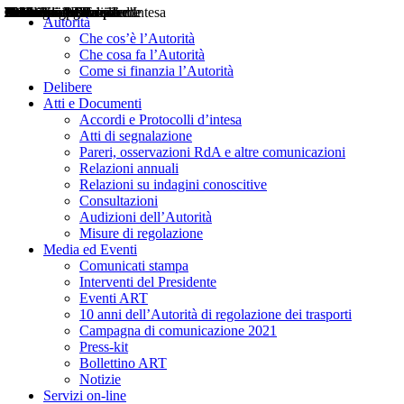
Delibere
Pareri
Consultazioni
Audizioni
Atti di Segnalazione
Accordi e Protocolli d'Intesa
Relazioni annuali
Misure di regolazione
Notizie
Comunicati Stampa
Bollettini ART
Convegni ART
Interviste del Presidente
Articoli in primo piano
Interventi del Presidente
2004
2005
2010
2013
2014
2015
2016
2017
2018
2019
202
2020
2021
2022
2023
2024
2025
2026
Aereo
Marittimo
Terrestre
Autorità
Che cos’è l’Autorità
Che cosa fa l’Autorità
Come si finanzia l’Autorità
Delibere
Atti e Documenti
Accordi e Protocolli d’intesa
Atti di segnalazione
Pareri, osservazioni RdA e altre comunicazioni
Relazioni annuali
Relazioni su indagini conoscitive
Consultazioni
Audizioni dell’Autorità
Misure di regolazione
Media ed Eventi
Comunicati stampa
Interventi del Presidente
Eventi ART
10 anni dell’Autorità di regolazione dei trasporti
Campagna di comunicazione 2021
Press-kit
Bollettino ART
Notizie
Servizi on-line