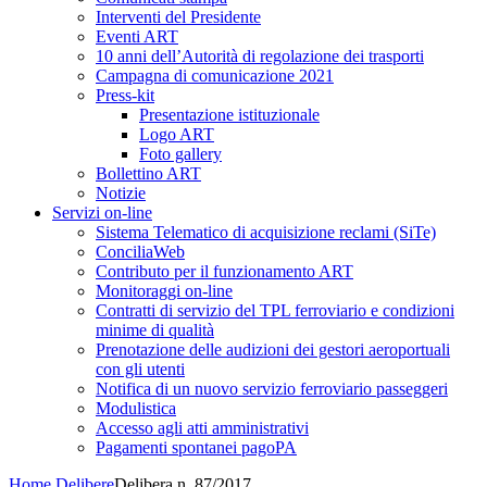
Interventi del Presidente
Eventi ART
10 anni dell’Autorità di regolazione dei trasporti
Campagna di comunicazione 2021
Press-kit
Presentazione istituzionale
Logo ART
Foto gallery
Bollettino ART
Notizie
Servizi on-line
Sistema Telematico di acquisizione reclami (SiTe)
ConciliaWeb
Contributo per il funzionamento ART
Monitoraggi on-line
Contratti di servizio del TPL ferroviario e condizioni
minime di qualità
Prenotazione delle audizioni dei gestori aeroportuali
con gli utenti
Notifica di un nuovo servizio ferroviario passeggeri
Modulistica
Accesso agli atti amministrativi
Pagamenti spontanei pagoPA
Home
Delibere
Delibera n. 87/2017