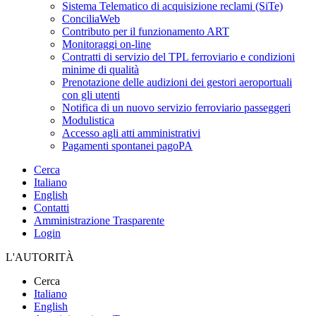
Sistema Telematico di acquisizione reclami (SiTe)
ConciliaWeb
Contributo per il funzionamento ART
Monitoraggi on-line
Contratti di servizio del TPL ferroviario e condizioni
minime di qualità
Prenotazione delle audizioni dei gestori aeroportuali
con gli utenti
Notifica di un nuovo servizio ferroviario passeggeri
Modulistica
Accesso agli atti amministrativi
Pagamenti spontanei pagoPA
Cerca
Italiano
English
Contatti
Amministrazione Trasparente
Login
L'AUTORITÀ
Cerca
Italiano
English