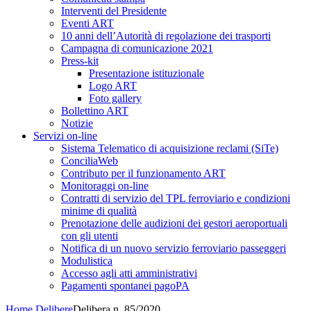
Interventi del Presidente
Eventi ART
10 anni dell’Autorità di regolazione dei trasporti
Campagna di comunicazione 2021
Press-kit
Presentazione istituzionale
Logo ART
Foto gallery
Bollettino ART
Notizie
Servizi on-line
Sistema Telematico di acquisizione reclami (SiTe)
ConciliaWeb
Contributo per il funzionamento ART
Monitoraggi on-line
Contratti di servizio del TPL ferroviario e condizioni
minime di qualità
Prenotazione delle audizioni dei gestori aeroportuali
con gli utenti
Notifica di un nuovo servizio ferroviario passeggeri
Modulistica
Accesso agli atti amministrativi
Pagamenti spontanei pagoPA
Home
Delibere
Delibera n. 85/2020