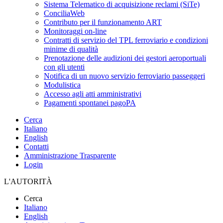
Sistema Telematico di acquisizione reclami (SiTe)
ConciliaWeb
Contributo per il funzionamento ART
Monitoraggi on-line
Contratti di servizio del TPL ferroviario e condizioni
minime di qualità
Prenotazione delle audizioni dei gestori aeroportuali
con gli utenti
Notifica di un nuovo servizio ferroviario passeggeri
Modulistica
Accesso agli atti amministrativi
Pagamenti spontanei pagoPA
Cerca
Italiano
English
Contatti
Amministrazione Trasparente
Login
L'AUTORITÀ
Cerca
Italiano
English