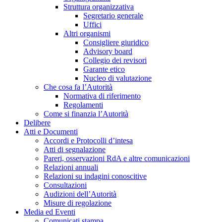
Struttura organizzativa
Segretario generale
Uffici
Altri organismi
Consigliere giuridico
Advisory board
Collegio dei revisori
Garante etico
Nucleo di valutazione
Che cosa fa l’Autorità
Normativa di riferimento
Regolamenti
Come si finanzia l’Autorità
Delibere
Atti e Documenti
Accordi e Protocolli d’intesa
Atti di segnalazione
Pareri, osservazioni RdA e altre comunicazioni
Relazioni annuali
Relazioni su indagini conoscitive
Consultazioni
Audizioni dell’Autorità
Misure di regolazione
Media ed Eventi
Comunicati stampa