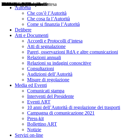
Delibere
Pareri
Consultazioni
Audizioni
Atti di Segnalazione
Accordi e Protocolli d'Intesa
Relazioni annuali
Misure di regolazione
Notizie
Comunicati Stampa
Bollettini ART
Convegni ART
Interviste del Presidente
Articoli in primo piano
Interventi del Presidente
2004
2005
2010
2013
2014
2015
2016
2017
2018
2019
202
2020
2021
2022
2023
2024
2025
2026
Aereo
Marittimo
Terrestre
Autorità
Che cos’è l’Autorità
Che cosa fa l’Autorità
Come si finanzia l’Autorità
Delibere
Atti e Documenti
Accordi e Protocolli d’intesa
Atti di segnalazione
Pareri, osservazioni RdA e altre comunicazioni
Relazioni annuali
Relazioni su indagini conoscitive
Consultazioni
Audizioni dell’Autorità
Misure di regolazione
Media ed Eventi
Comunicati stampa
Interventi del Presidente
Eventi ART
10 anni dell’Autorità di regolazione dei trasporti
Campagna di comunicazione 2021
Press-kit
Bollettino ART
Notizie
Servizi on-line