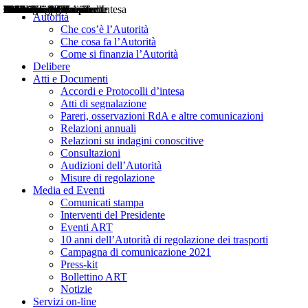
Delibere
Pareri
Consultazioni
Audizioni
Atti di Segnalazione
Accordi e Protocolli d'Intesa
Relazioni annuali
Misure di regolazione
Notizie
Comunicati Stampa
Bollettini ART
Convegni ART
Interviste del Presidente
Articoli in primo piano
Interventi del Presidente
2004
2005
2010
2013
2014
2015
2016
2017
2018
2019
202
2020
2021
2022
2023
2024
2025
2026
Aereo
Marittimo
Terrestre
Autorità
Che cos’è l’Autorità
Che cosa fa l’Autorità
Come si finanzia l’Autorità
Delibere
Atti e Documenti
Accordi e Protocolli d’intesa
Atti di segnalazione
Pareri, osservazioni RdA e altre comunicazioni
Relazioni annuali
Relazioni su indagini conoscitive
Consultazioni
Audizioni dell’Autorità
Misure di regolazione
Media ed Eventi
Comunicati stampa
Interventi del Presidente
Eventi ART
10 anni dell’Autorità di regolazione dei trasporti
Campagna di comunicazione 2021
Press-kit
Bollettino ART
Notizie
Servizi on-line