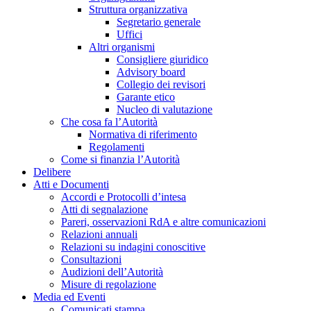
Struttura organizzativa
Segretario generale
Uffici
Altri organismi
Consigliere giuridico
Advisory board
Collegio dei revisori
Garante etico
Nucleo di valutazione
Che cosa fa l’Autorità
Normativa di riferimento
Regolamenti
Come si finanzia l’Autorità
Delibere
Atti e Documenti
Accordi e Protocolli d’intesa
Atti di segnalazione
Pareri, osservazioni RdA e altre comunicazioni
Relazioni annuali
Relazioni su indagini conoscitive
Consultazioni
Audizioni dell’Autorità
Misure di regolazione
Media ed Eventi
Comunicati stampa