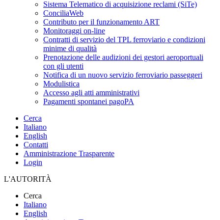
Sistema Telematico di acquisizione reclami (SiTe)
ConciliaWeb
Contributo per il funzionamento ART
Monitoraggi on-line
Contratti di servizio del TPL ferroviario e condizioni
minime di qualità
Prenotazione delle audizioni dei gestori aeroportuali
con gli utenti
Notifica di un nuovo servizio ferroviario passeggeri
Modulistica
Accesso agli atti amministrativi
Pagamenti spontanei pagoPA
Cerca
Italiano
English
Contatti
Amministrazione Trasparente
Login
L'AUTORITÀ
Cerca
Italiano
English