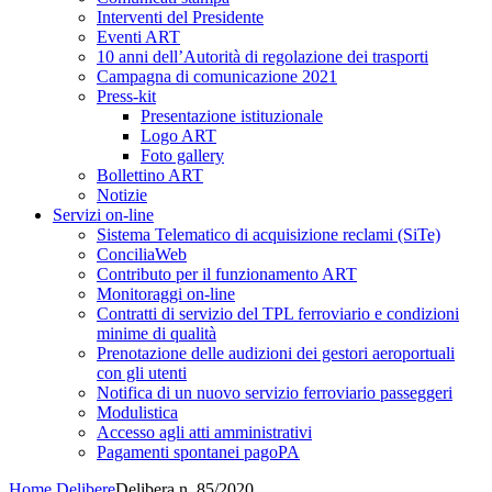
Interventi del Presidente
Eventi ART
10 anni dell’Autorità di regolazione dei trasporti
Campagna di comunicazione 2021
Press-kit
Presentazione istituzionale
Logo ART
Foto gallery
Bollettino ART
Notizie
Servizi on-line
Sistema Telematico di acquisizione reclami (SiTe)
ConciliaWeb
Contributo per il funzionamento ART
Monitoraggi on-line
Contratti di servizio del TPL ferroviario e condizioni
minime di qualità
Prenotazione delle audizioni dei gestori aeroportuali
con gli utenti
Notifica di un nuovo servizio ferroviario passeggeri
Modulistica
Accesso agli atti amministrativi
Pagamenti spontanei pagoPA
Home
Delibere
Delibera n. 85/2020