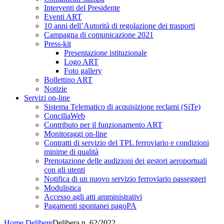
Interventi del Presidente
Eventi ART
10 anni dell’Autorità di regolazione dei trasporti
Campagna di comunicazione 2021
Press-kit
Presentazione istituzionale
Logo ART
Foto gallery
Bollettino ART
Notizie
Servizi on-line
Sistema Telematico di acquisizione reclami (SiTe)
ConciliaWeb
Contributo per il funzionamento ART
Monitoraggi on-line
Contratti di servizio del TPL ferroviario e condizioni
minime di qualità
Prenotazione delle audizioni dei gestori aeroportuali
con gli utenti
Notifica di un nuovo servizio ferroviario passeggeri
Modulistica
Accesso agli atti amministrativi
Pagamenti spontanei pagoPA
Home
Delibere
Delibera n. 62/2022