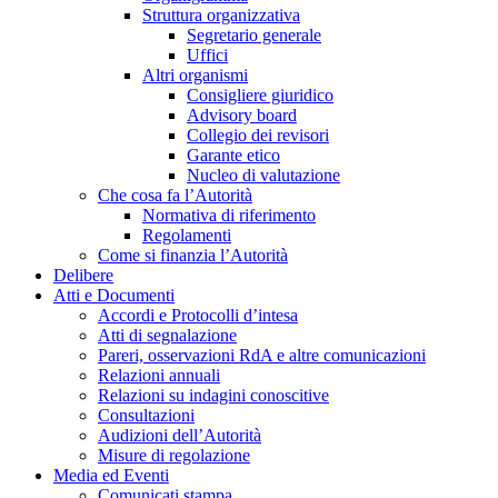
Struttura organizzativa
Segretario generale
Uffici
Altri organismi
Consigliere giuridico
Advisory board
Collegio dei revisori
Garante etico
Nucleo di valutazione
Che cosa fa l’Autorità
Normativa di riferimento
Regolamenti
Come si finanzia l’Autorità
Delibere
Atti e Documenti
Accordi e Protocolli d’intesa
Atti di segnalazione
Pareri, osservazioni RdA e altre comunicazioni
Relazioni annuali
Relazioni su indagini conoscitive
Consultazioni
Audizioni dell’Autorità
Misure di regolazione
Media ed Eventi
Comunicati stampa