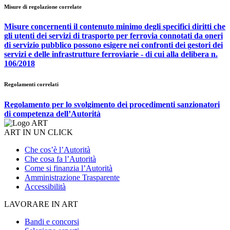
Misure di regolazione correlate
Misure concernenti il contenuto minimo degli specifici diritti che
gli utenti dei servizi di trasporto per ferrovia connotati da oneri
di servizio pubblico possono esigere nei confronti dei gestori dei
servizi e delle infrastrutture ferroviarie - di cui alla delibera n.
106/2018
Regolamenti correlati
Regolamento per lo svolgimento dei procedimenti sanzionatori
di competenza dell’Autorità
ART IN UN CLICK
Che cos’è l’Autorità
Che cosa fa l’Autorità
Come si finanzia l’Autorità
Amministrazione Trasparente
Accessibilità
LAVORARE IN ART
Bandi e concorsi