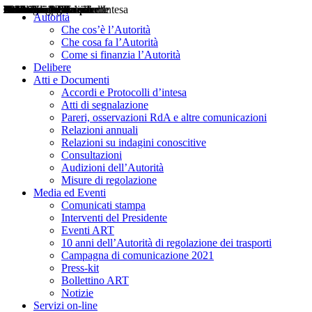
Delibere
Pareri
Consultazioni
Audizioni
Atti di Segnalazione
Accordi e Protocolli d'Intesa
Relazioni annuali
Misure di regolazione
Notizie
Comunicati Stampa
Bollettini ART
Convegni ART
Interviste del Presidente
Articoli in primo piano
Interventi del Presidente
2004
2005
2010
2013
2014
2015
2016
2017
2018
2019
202
2020
2021
2022
2023
2024
2025
2026
Aereo
Marittimo
Terrestre
Autorità
Che cos’è l’Autorità
Che cosa fa l’Autorità
Come si finanzia l’Autorità
Delibere
Atti e Documenti
Accordi e Protocolli d’intesa
Atti di segnalazione
Pareri, osservazioni RdA e altre comunicazioni
Relazioni annuali
Relazioni su indagini conoscitive
Consultazioni
Audizioni dell’Autorità
Misure di regolazione
Media ed Eventi
Comunicati stampa
Interventi del Presidente
Eventi ART
10 anni dell’Autorità di regolazione dei trasporti
Campagna di comunicazione 2021
Press-kit
Bollettino ART
Notizie
Servizi on-line