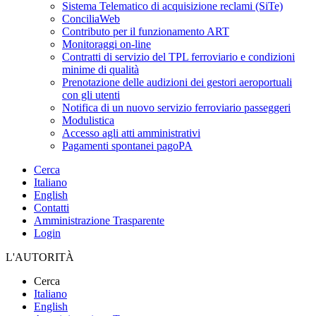
Sistema Telematico di acquisizione reclami (SiTe)
ConciliaWeb
Contributo per il funzionamento ART
Monitoraggi on-line
Contratti di servizio del TPL ferroviario e condizioni
minime di qualità
Prenotazione delle audizioni dei gestori aeroportuali
con gli utenti
Notifica di un nuovo servizio ferroviario passeggeri
Modulistica
Accesso agli atti amministrativi
Pagamenti spontanei pagoPA
Cerca
Italiano
English
Contatti
Amministrazione Trasparente
Login
L'AUTORITÀ
Cerca
Italiano
English