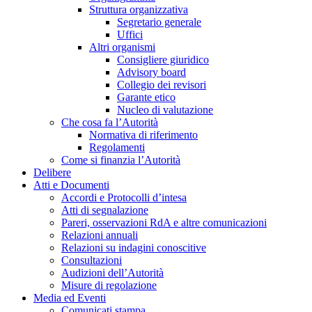
Struttura organizzativa
Segretario generale
Uffici
Altri organismi
Consigliere giuridico
Advisory board
Collegio dei revisori
Garante etico
Nucleo di valutazione
Che cosa fa l’Autorità
Normativa di riferimento
Regolamenti
Come si finanzia l’Autorità
Delibere
Atti e Documenti
Accordi e Protocolli d’intesa
Atti di segnalazione
Pareri, osservazioni RdA e altre comunicazioni
Relazioni annuali
Relazioni su indagini conoscitive
Consultazioni
Audizioni dell’Autorità
Misure di regolazione
Media ed Eventi
Comunicati stampa