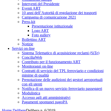
Interventi del Presidente
Eventi ART
10 anni dell’Autorità di regolazione dei trasporti
Campagna di comunicazione 2021
Press-kit
Presentazione istituzionale
Logo ART
Foto gallery
Bollettino ART
Notizie
Servizi on-line
Sistema Telematico di acquisizione reclami (SiTe)
ConciliaWeb
Contributo per il funzionamento ART
Monitoraggi on-line
Contratti di servizio del TPL ferroviario e condizioni
minime di qualità
Prenotazione delle audizioni dei gestori aeroportuali
con gli utenti
Notifica di un nuovo servizio ferroviario passeggeri
Modulistica
Accesso agli atti amministrativi
Pagamenti spontanei pagoPA
Home
Delibere
Delibera n. 6/2019