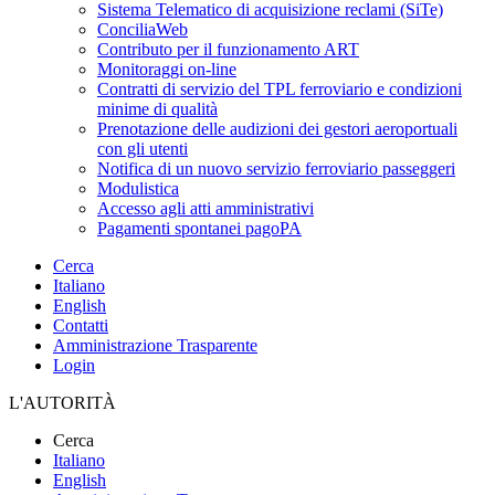
Sistema Telematico di acquisizione reclami (SiTe)
ConciliaWeb
Contributo per il funzionamento ART
Monitoraggi on-line
Contratti di servizio del TPL ferroviario e condizioni
minime di qualità
Prenotazione delle audizioni dei gestori aeroportuali
con gli utenti
Notifica di un nuovo servizio ferroviario passeggeri
Modulistica
Accesso agli atti amministrativi
Pagamenti spontanei pagoPA
Cerca
Italiano
English
Contatti
Amministrazione Trasparente
Login
L'AUTORITÀ
Cerca
Italiano
English