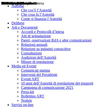
Delibere
Pareri
Consultazioni
Audizioni
Atti di Segnalazione
Accordi e Protocolli d'Intesa
Relazioni annuali
Misure di regolazione
Notizie
Comunicati Stampa
Bollettini ART
Convegni ART
Interviste del Presidente
Articoli in primo piano
Interventi del Presidente
2004
2005
2010
2013
2014
2015
2016
2017
2018
2019
202
2020
2021
2022
2023
2024
2025
2026
Aereo
Marittimo
Terrestre
Autorità
Che cos’è l’Autorità
Che cosa fa l’Autorità
Come si finanzia l’Autorità
Delibere
Atti e Documenti
Accordi e Protocolli d’intesa
Atti di segnalazione
Pareri, osservazioni RdA e altre comunicazioni
Relazioni annuali
Relazioni su indagini conoscitive
Consultazioni
Audizioni dell’Autorità
Misure di regolazione
Media ed Eventi
Comunicati stampa
Interventi del Presidente
Eventi ART
10 anni dell’Autorità di regolazione dei trasporti
Campagna di comunicazione 2021
Press-kit
Bollettino ART
Notizie
Servizi on-line