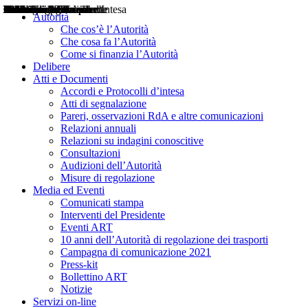
Delibere
Pareri
Consultazioni
Audizioni
Atti di Segnalazione
Accordi e Protocolli d'Intesa
Relazioni annuali
Misure di regolazione
Notizie
Comunicati Stampa
Bollettini ART
Convegni ART
Interviste del Presidente
Articoli in primo piano
Interventi del Presidente
2004
2005
2010
2013
2014
2015
2016
2017
2018
2019
202
2020
2021
2022
2023
2024
2025
2026
Aereo
Marittimo
Terrestre
Autorità
Che cos’è l’Autorità
Che cosa fa l’Autorità
Come si finanzia l’Autorità
Delibere
Atti e Documenti
Accordi e Protocolli d’intesa
Atti di segnalazione
Pareri, osservazioni RdA e altre comunicazioni
Relazioni annuali
Relazioni su indagini conoscitive
Consultazioni
Audizioni dell’Autorità
Misure di regolazione
Media ed Eventi
Comunicati stampa
Interventi del Presidente
Eventi ART
10 anni dell’Autorità di regolazione dei trasporti
Campagna di comunicazione 2021
Press-kit
Bollettino ART
Notizie
Servizi on-line