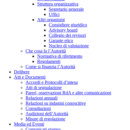
Struttura organizzativa
Segretario generale
Uffici
Altri organismi
Consigliere giuridico
Advisory board
Collegio dei revisori
Garante etico
Nucleo di valutazione
Che cosa fa l’Autorità
Normativa di riferimento
Regolamenti
Come si finanzia l’Autorità
Delibere
Atti e Documenti
Accordi e Protocolli d’intesa
Atti di segnalazione
Pareri, osservazioni RdA e altre comunicazioni
Relazioni annuali
Relazioni su indagini conoscitive
Consultazioni
Audizioni dell’Autorità
Misure di regolazione
Media ed Eventi
Comunicati stampa