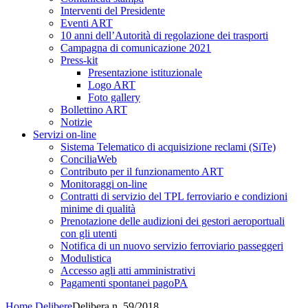
Interventi del Presidente
Eventi ART
10 anni dell’Autorità di regolazione dei trasporti
Campagna di comunicazione 2021
Press-kit
Presentazione istituzionale
Logo ART
Foto gallery
Bollettino ART
Notizie
Servizi on-line
Sistema Telematico di acquisizione reclami (SiTe)
ConciliaWeb
Contributo per il funzionamento ART
Monitoraggi on-line
Contratti di servizio del TPL ferroviario e condizioni
minime di qualità
Prenotazione delle audizioni dei gestori aeroportuali
con gli utenti
Notifica di un nuovo servizio ferroviario passeggeri
Modulistica
Accesso agli atti amministrativi
Pagamenti spontanei pagoPA
Home
Delibere
Delibera n. 59/2018