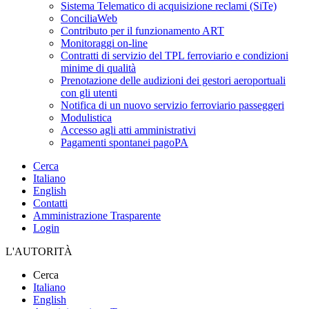
Sistema Telematico di acquisizione reclami (SiTe)
ConciliaWeb
Contributo per il funzionamento ART
Monitoraggi on-line
Contratti di servizio del TPL ferroviario e condizioni
minime di qualità
Prenotazione delle audizioni dei gestori aeroportuali
con gli utenti
Notifica di un nuovo servizio ferroviario passeggeri
Modulistica
Accesso agli atti amministrativi
Pagamenti spontanei pagoPA
Cerca
Italiano
English
Contatti
Amministrazione Trasparente
Login
L'AUTORITÀ
Cerca
Italiano
English