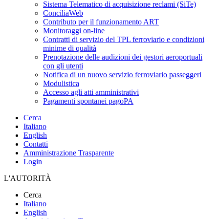
Sistema Telematico di acquisizione reclami (SiTe)
ConciliaWeb
Contributo per il funzionamento ART
Monitoraggi on-line
Contratti di servizio del TPL ferroviario e condizioni
minime di qualità
Prenotazione delle audizioni dei gestori aeroportuali
con gli utenti
Notifica di un nuovo servizio ferroviario passeggeri
Modulistica
Accesso agli atti amministrativi
Pagamenti spontanei pagoPA
Cerca
Italiano
English
Contatti
Amministrazione Trasparente
Login
L'AUTORITÀ
Cerca
Italiano
English