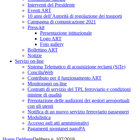
Interventi del Presidente
Eventi ART
10 anni dell’Autorità di regolazione dei trasporti
Campagna di comunicazione 2021
Press-kit
Presentazione istituzionale
Logo ART
Foto gallery
Bollettino ART
Notizie
Servizi on-line
Sistema Telematico di acquisizione reclami (SiTe)
ConciliaWeb
Contributo per il funzionamento ART
Monitoraggi on-line
Contratti di servizio del TPL ferroviario e condizioni
minime di qualità
Prenotazione delle audizioni dei gestori aeroportuali
con gli utenti
Notifica di un nuovo servizio ferroviario passeggeri
Modulistica
Accesso agli atti amministrativi
Pagamenti spontanei pagoPA
Home
Delibere
Delibera n. 107/2019