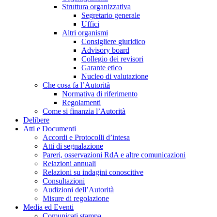
Struttura organizzativa
Segretario generale
Uffici
Altri organismi
Consigliere giuridico
Advisory board
Collegio dei revisori
Garante etico
Nucleo di valutazione
Che cosa fa l’Autorità
Normativa di riferimento
Regolamenti
Come si finanzia l’Autorità
Delibere
Atti e Documenti
Accordi e Protocolli d’intesa
Atti di segnalazione
Pareri, osservazioni RdA e altre comunicazioni
Relazioni annuali
Relazioni su indagini conoscitive
Consultazioni
Audizioni dell’Autorità
Misure di regolazione
Media ed Eventi
Comunicati stampa