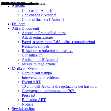
Delibere
Pareri
Consultazioni
Audizioni
Atti di Segnalazione
Accordi e Protocolli d'Intesa
Relazioni annuali
Misure di regolazione
Notizie
Comunicati Stampa
Bollettini ART
Convegni ART
Interviste del Presidente
Articoli in primo piano
Interventi del Presidente
2004
2005
2010
2013
2014
2015
2016
2017
2018
2019
202
2020
2021
2022
2023
2024
2025
2026
Aereo
Marittimo
Terrestre
Autorità
Che cos’è l’Autorità
Che cosa fa l’Autorità
Come si finanzia l’Autorità
Delibere
Atti e Documenti
Accordi e Protocolli d’intesa
Atti di segnalazione
Pareri, osservazioni RdA e altre comunicazioni
Relazioni annuali
Relazioni su indagini conoscitive
Consultazioni
Audizioni dell’Autorità
Misure di regolazione
Media ed Eventi
Comunicati stampa
Interventi del Presidente
Eventi ART
10 anni dell’Autorità di regolazione dei trasporti
Campagna di comunicazione 2021
Press-kit
Bollettino ART
Notizie
Servizi on-line