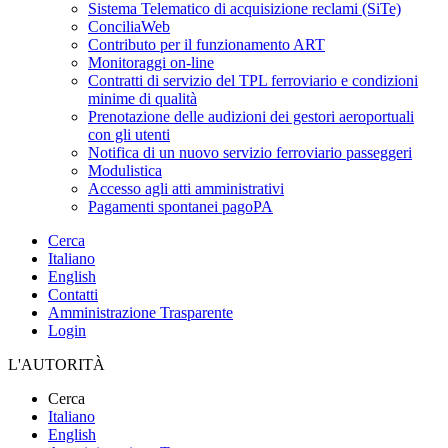
Sistema Telematico di acquisizione reclami (SiTe)
ConciliaWeb
Contributo per il funzionamento ART
Monitoraggi on-line
Contratti di servizio del TPL ferroviario e condizioni
minime di qualità
Prenotazione delle audizioni dei gestori aeroportuali
con gli utenti
Notifica di un nuovo servizio ferroviario passeggeri
Modulistica
Accesso agli atti amministrativi
Pagamenti spontanei pagoPA
Cerca
Italiano
English
Contatti
Amministrazione Trasparente
Login
L'AUTORITÀ
Cerca
Italiano
English