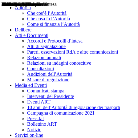
Delibere
Pareri
Consultazioni
Audizioni
Atti di Segnalazione
Accordi e Protocolli d'Intesa
Relazioni annuali
Misure di regolazione
Notizie
Comunicati Stampa
Bollettini ART
Convegni ART
Interviste del Presidente
Articoli in primo piano
Interventi del Presidente
2004
2005
2010
2013
2014
2015
2016
2017
2018
2019
202
2020
2021
2022
2023
2024
2025
2026
Aereo
Marittimo
Terrestre
Autorità
Che cos’è l’Autorità
Che cosa fa l’Autorità
Come si finanzia l’Autorità
Delibere
Atti e Documenti
Accordi e Protocolli d’intesa
Atti di segnalazione
Pareri, osservazioni RdA e altre comunicazioni
Relazioni annuali
Relazioni su indagini conoscitive
Consultazioni
Audizioni dell’Autorità
Misure di regolazione
Media ed Eventi
Comunicati stampa
Interventi del Presidente
Eventi ART
10 anni dell’Autorità di regolazione dei trasporti
Campagna di comunicazione 2021
Press-kit
Bollettino ART
Notizie
Servizi on-line