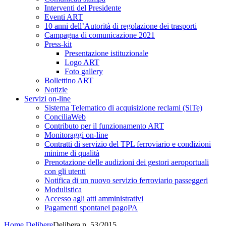
Interventi del Presidente
Eventi ART
10 anni dell’Autorità di regolazione dei trasporti
Campagna di comunicazione 2021
Press-kit
Presentazione istituzionale
Logo ART
Foto gallery
Bollettino ART
Notizie
Servizi on-line
Sistema Telematico di acquisizione reclami (SiTe)
ConciliaWeb
Contributo per il funzionamento ART
Monitoraggi on-line
Contratti di servizio del TPL ferroviario e condizioni
minime di qualità
Prenotazione delle audizioni dei gestori aeroportuali
con gli utenti
Notifica di un nuovo servizio ferroviario passeggeri
Modulistica
Accesso agli atti amministrativi
Pagamenti spontanei pagoPA
Home
Delibere
Delibera n. 53/2015