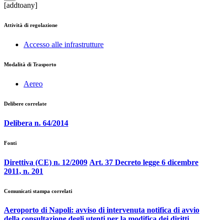
[addtoany]
Attività di regolazione
Accesso alle infrastrutture
Modalità di Trasporto
Aereo
Delibere correlate
Delibera n. 64/2014
Fonti
Direttiva (CE) n. 12/2009
Art. 37 Decreto legge 6 dicembre
2011, n. 201
Comunicati stampa correlati
Aeroporto di Napoli: avviso di intervenuta notifica di avvio
della consultazione degli utenti per la modifica dei diritti