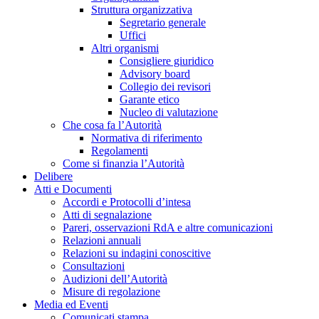
Struttura organizzativa
Segretario generale
Uffici
Altri organismi
Consigliere giuridico
Advisory board
Collegio dei revisori
Garante etico
Nucleo di valutazione
Che cosa fa l’Autorità
Normativa di riferimento
Regolamenti
Come si finanzia l’Autorità
Delibere
Atti e Documenti
Accordi e Protocolli d’intesa
Atti di segnalazione
Pareri, osservazioni RdA e altre comunicazioni
Relazioni annuali
Relazioni su indagini conoscitive
Consultazioni
Audizioni dell’Autorità
Misure di regolazione
Media ed Eventi
Comunicati stampa