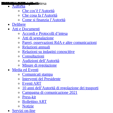
Delibere
Pareri
Consultazioni
Audizioni
Atti di Segnalazione
Accordi e Protocolli d'Intesa
Relazioni annuali
Misure di regolazione
Notizie
Comunicati Stampa
Bollettini ART
Convegni ART
Interviste del Presidente
Articoli in primo piano
Interventi del Presidente
2004
2005
2010
2013
2014
2015
2016
2017
2018
2019
202
2020
2021
2022
2023
2024
2025
2026
Aereo
Marittimo
Terrestre
Autorità
Che cos’è l’Autorità
Che cosa fa l’Autorità
Come si finanzia l’Autorità
Delibere
Atti e Documenti
Accordi e Protocolli d’intesa
Atti di segnalazione
Pareri, osservazioni RdA e altre comunicazioni
Relazioni annuali
Relazioni su indagini conoscitive
Consultazioni
Audizioni dell’Autorità
Misure di regolazione
Media ed Eventi
Comunicati stampa
Interventi del Presidente
Eventi ART
10 anni dell’Autorità di regolazione dei trasporti
Campagna di comunicazione 2021
Press-kit
Bollettino ART
Notizie
Servizi on-line