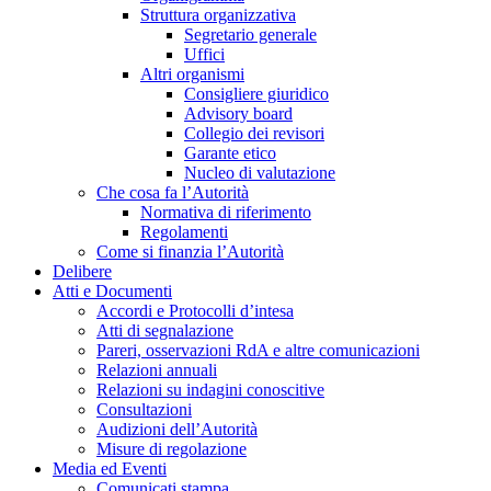
Struttura organizzativa
Segretario generale
Uffici
Altri organismi
Consigliere giuridico
Advisory board
Collegio dei revisori
Garante etico
Nucleo di valutazione
Che cosa fa l’Autorità
Normativa di riferimento
Regolamenti
Come si finanzia l’Autorità
Delibere
Atti e Documenti
Accordi e Protocolli d’intesa
Atti di segnalazione
Pareri, osservazioni RdA e altre comunicazioni
Relazioni annuali
Relazioni su indagini conoscitive
Consultazioni
Audizioni dell’Autorità
Misure di regolazione
Media ed Eventi
Comunicati stampa