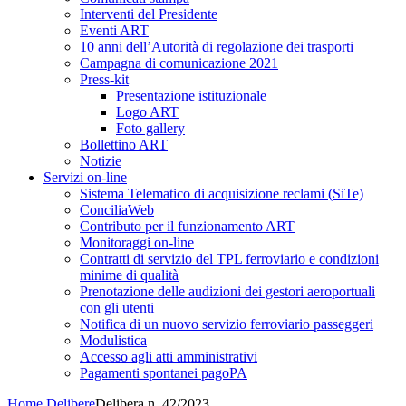
Interventi del Presidente
Eventi ART
10 anni dell’Autorità di regolazione dei trasporti
Campagna di comunicazione 2021
Press-kit
Presentazione istituzionale
Logo ART
Foto gallery
Bollettino ART
Notizie
Servizi on-line
Sistema Telematico di acquisizione reclami (SiTe)
ConciliaWeb
Contributo per il funzionamento ART
Monitoraggi on-line
Contratti di servizio del TPL ferroviario e condizioni
minime di qualità
Prenotazione delle audizioni dei gestori aeroportuali
con gli utenti
Notifica di un nuovo servizio ferroviario passeggeri
Modulistica
Accesso agli atti amministrativi
Pagamenti spontanei pagoPA
Home
Delibere
Delibera n. 42/2023