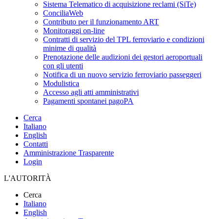
Sistema Telematico di acquisizione reclami (SiTe)
ConciliaWeb
Contributo per il funzionamento ART
Monitoraggi on-line
Contratti di servizio del TPL ferroviario e condizioni
minime di qualità
Prenotazione delle audizioni dei gestori aeroportuali
con gli utenti
Notifica di un nuovo servizio ferroviario passeggeri
Modulistica
Accesso agli atti amministrativi
Pagamenti spontanei pagoPA
Cerca
Italiano
English
Contatti
Amministrazione Trasparente
Login
L'AUTORITÀ
Cerca
Italiano
English