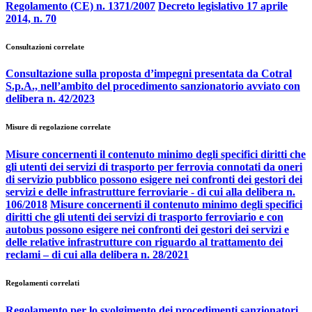
Regolamento (CE) n. 1371/2007
Decreto legislativo 17 aprile
2014, n. 70
Consultazioni correlate
Consultazione sulla proposta d’impegni presentata da Cotral
S.p.A., nell’ambito del procedimento sanzionatorio avviato con
delibera n. 42/2023
Misure di regolazione correlate
Misure concernenti il contenuto minimo degli specifici diritti che
gli utenti dei servizi di trasporto per ferrovia connotati da oneri
di servizio pubblico possono esigere nei confronti dei gestori dei
servizi e delle infrastrutture ferroviarie - di cui alla delibera n.
106/2018
Misure concernenti il contenuto minimo degli specifici
diritti che gli utenti dei servizi di trasporto ferroviario e con
autobus possono esigere nei confronti dei gestori dei servizi e
delle relative infrastrutture con riguardo al trattamento dei
reclami – di cui alla delibera n. 28/2021
Regolamenti correlati
Regolamento per lo svolgimento dei procedimenti sanzionatori