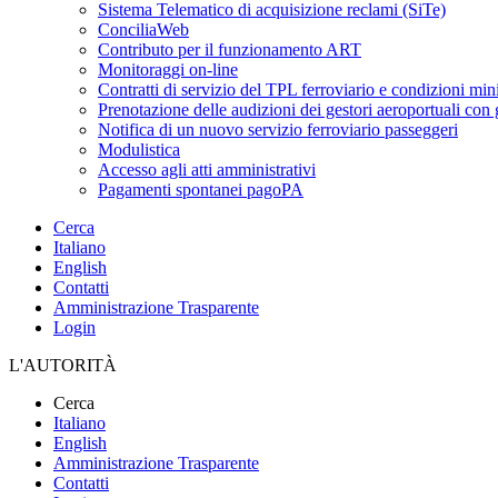
Sistema Telematico di acquisizione reclami (SiTe)
ConciliaWeb
Contributo per il funzionamento ART
Monitoraggi on-line
Contratti di servizio del TPL ferroviario e condizioni min
Prenotazione delle audizioni dei gestori aeroportuali con g
Notifica di un nuovo servizio ferroviario passeggeri
Modulistica
Accesso agli atti amministrativi
Pagamenti spontanei pagoPA
Cerca
Italiano
English
Contatti
Amministrazione Trasparente
Login
L'AUTORITÀ
Cerca
Italiano
English
Amministrazione Trasparente
Contatti