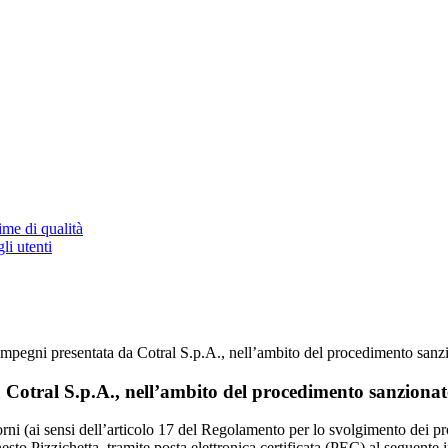
ime di qualità
li utenti
impegni presentata da Cotral S.p.A., nell’ambito del procedimento sanz
 Cotral S.p.A., nell’ambito del procedimento sanzionat
iorni (ai sensi dell’articolo 17 del Regolamento per lo svolgimento dei 
esto Pizzichetta, tramite posta elettronica certificata (PEC) al seguente 