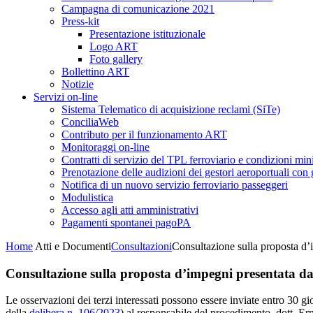
Campagna di comunicazione 2021
Press-kit
Presentazione istituzionale
Logo ART
Foto gallery
Bollettino ART
Notizie
Servizi on-line
Sistema Telematico di acquisizione reclami (SiTe)
ConciliaWeb
Contributo per il funzionamento ART
Monitoraggi on-line
Contratti di servizio del TPL ferroviario e condizioni min
Prenotazione delle audizioni dei gestori aeroportuali con g
Notifica di un nuovo servizio ferroviario passeggeri
Modulistica
Accesso agli atti amministrativi
Pagamenti spontanei pagoPA
Home
Atti e Documenti
Consultazioni
Consultazione sulla proposta d’
Consultazione sulla proposta d’impegni presentata da
Le osservazioni dei terzi interessati possono essere inviate entro 30 g
della
delibera n. 106/2023
) al responsabile del procedimento, dott. Ern