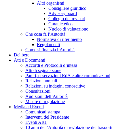
Altri organismi
Consigliere giuridico
Advisory board
Collegio dei revisori
Garante etico
Nucleo di valutazione
Che cosa fa l’Autorità
Normativa di riferimento
Regolamenti
Come si finanzia l’Autorità
Delibere
Atti e Documenti
Accordi e Protocolli d’intesa
Atti di segnalazione
Pareri, osservazioni RdA e altre comunicazioni
Relazioni annuali
Relazioni su indagini conoscitive
Consultazioni
Audizioni dell’Autorità
Misure di regolazione
Media ed Eventi
Comunicati stampa
Interventi del Presidente
Eventi ART
10 anni dell’Autorità di regolazione dei trasporti