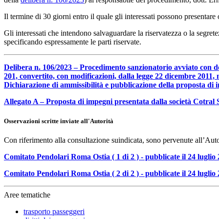
Il termine di 30 giorni entro il quale gli interessati possono presenta
Gli interessati che intendono salvaguardare la riservatezza o la segre
specificando espressamente le parti riservate.
Delibera n. 106/2023 – Procedimento sanzionatorio avviato con delib
201, convertito, con modificazioni, dalla legge 22 dicembre 2011, n
Dichiarazione di ammissibilità e pubblicazione della proposta di 
Allegato A – Proposta di impegni presentata dalla società Cotral 
Osservazioni scritte inviate all'Autorità
Con riferimento alla consultazione suindicata, sono pervenute all’Autori
Comitato Pendolari Roma Ostia ( 1 di 2 ) - pubblicate il 24 luglio
Comitato Pendolari Roma Ostia ( 2 di 2 ) - pubblicate il 24 luglio
Aree tematiche
trasporto passeggeri