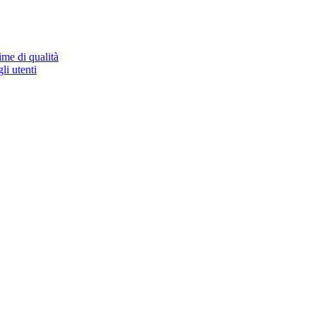
ime di qualità
li utenti