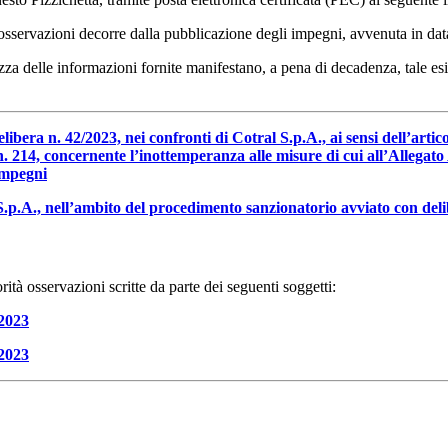
re osservazioni decorre dalla pubblicazione degli impegni, avvenuta in d
tezza delle informazioni fornite manifestano, a pena di decadenza, tale 
era n. 42/2023, nei confronti di Cotral S.p.A., ai sensi dell’artico
. 214, concernente l’inottemperanza alle misure di cui all’Allegato 
impegni
S.p.A., nell’ambito del procedimento sanzionatorio avviato con del
tà osservazioni scritte da parte dei seguenti soggetti:
 2023
 2023