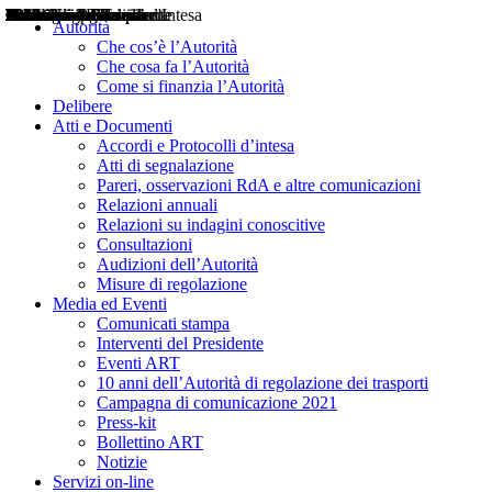
Delibere
Pareri
Consultazioni
Audizioni
Atti di Segnalazione
Accordi e Protocolli d'Intesa
Relazioni annuali
Misure di regolazione
Notizie
Comunicati Stampa
Bollettini ART
Convegni ART
Interviste del Presidente
Articoli in primo piano
Interventi del Presidente
2004
2005
2010
2013
2014
2015
2016
2017
2018
2019
202
2020
2021
2022
2023
2024
2025
2026
Aereo
Marittimo
Terrestre
Autorità
Che cos’è l’Autorità
Che cosa fa l’Autorità
Come si finanzia l’Autorità
Delibere
Atti e Documenti
Accordi e Protocolli d’intesa
Atti di segnalazione
Pareri, osservazioni RdA e altre comunicazioni
Relazioni annuali
Relazioni su indagini conoscitive
Consultazioni
Audizioni dell’Autorità
Misure di regolazione
Media ed Eventi
Comunicati stampa
Interventi del Presidente
Eventi ART
10 anni dell’Autorità di regolazione dei trasporti
Campagna di comunicazione 2021
Press-kit
Bollettino ART
Notizie
Servizi on-line