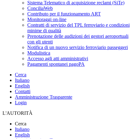
Sistema Telematico di acquisizione reclami (SiTe)
ConciliaWeb
Contributo per il funzionamento ART
Monitoraggi on-line
Contratti di servizio del TPL ferroviario e condizioni
minime di qualità
Prenotazione delle audizioni dei gestori aeroportuali
con gli utenti
Notifica di un nuovo servizio ferroviario passeggeri
Modulistica
Accesso agli atti amministrativi
Pagamenti spontanei pagoPA
Cerca
Italiano
English
Contatti
Amministrazione Trasparente
Login
L'AUTORITÀ
Cerca
Italiano
English