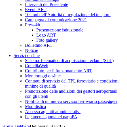
Interventi del Presidente
Eventi ART
10 anni dell’Autorità di regolazione dei trasporti
Campagna di comunicazione 2021
Press-kit
Presentazione istituzionale
Logo ART
Foto gallery
Bollettino ART
Notizie
Servizi on-line
Sistema Telematico di acquisizione reclami (SiTe)
ConciliaWeb
Contributo per il funzionamento ART
Monitoraggi on-line
Contratti di servizio del TPL ferroviario e condizioni
minime di qualità
Prenotazione delle audizioni dei gestori aeroportuali
con gli utenti
Notifica di un nuovo servizio ferroviario passeggeri
Modulistica
Accesso agli atti amministrativi
Pagamenti spontanei pagoPA
Home
Delibere
Delibera n. 41/2017