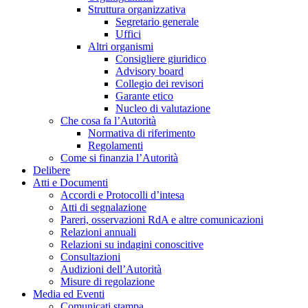
Struttura organizzativa
Segretario generale
Uffici
Altri organismi
Consigliere giuridico
Advisory board
Collegio dei revisori
Garante etico
Nucleo di valutazione
Che cosa fa l’Autorità
Normativa di riferimento
Regolamenti
Come si finanzia l’Autorità
Delibere
Atti e Documenti
Accordi e Protocolli d’intesa
Atti di segnalazione
Pareri, osservazioni RdA e altre comunicazioni
Relazioni annuali
Relazioni su indagini conoscitive
Consultazioni
Audizioni dell’Autorità
Misure di regolazione
Media ed Eventi
Comunicati stampa