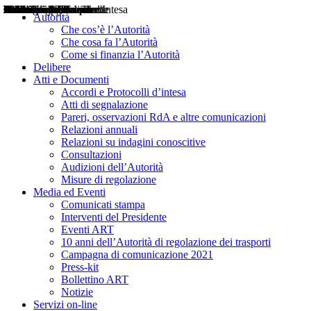
Delibere
Pareri
Consultazioni
Audizioni
Atti di Segnalazione
Accordi e Protocolli d'Intesa
Relazioni annuali
Misure di regolazione
Notizie
Comunicati Stampa
Bollettini ART
Convegni ART
Interviste del Presidente
Articoli in primo piano
Interventi del Presidente
2004
2005
2010
2013
2014
2015
2016
2017
2018
2019
202
2020
2021
2022
2023
2024
2025
2026
Aereo
Marittimo
Terrestre
Autorità
Che cos’è l’Autorità
Che cosa fa l’Autorità
Come si finanzia l’Autorità
Delibere
Atti e Documenti
Accordi e Protocolli d’intesa
Atti di segnalazione
Pareri, osservazioni RdA e altre comunicazioni
Relazioni annuali
Relazioni su indagini conoscitive
Consultazioni
Audizioni dell’Autorità
Misure di regolazione
Media ed Eventi
Comunicati stampa
Interventi del Presidente
Eventi ART
10 anni dell’Autorità di regolazione dei trasporti
Campagna di comunicazione 2021
Press-kit
Bollettino ART
Notizie
Servizi on-line