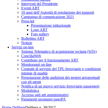
Interventi del Presidente
Eventi ART
10 anni dell’Autorità di regolazione dei trasporti
Campagna di comunicazione 2021
Press-kit
Presentazione istituzionale
Logo ART
Foto gallery
Bollettino ART
Notizie
Servizi on-line
Sistema Telematico di acquisizione reclami (SiTe)
ConciliaWeb
Contributo per il funzionamento ART
Monitoraggi on-line
Contratti di servizio del TPL ferroviario e condizioni
minime di qualità
Prenotazione delle audizioni dei gestori aeroportuali
con gli utenti
Notifica di un nuovo servizio ferroviario passeggeri
Modulistica
Accesso agli atti amministrativi
Pagamenti spontanei pagoPA
Home
Delibere
Delibera n. 39/2017