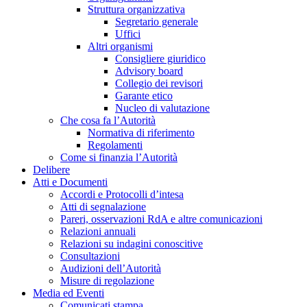
Struttura organizzativa
Segretario generale
Uffici
Altri organismi
Consigliere giuridico
Advisory board
Collegio dei revisori
Garante etico
Nucleo di valutazione
Che cosa fa l’Autorità
Normativa di riferimento
Regolamenti
Come si finanzia l’Autorità
Delibere
Atti e Documenti
Accordi e Protocolli d’intesa
Atti di segnalazione
Pareri, osservazioni RdA e altre comunicazioni
Relazioni annuali
Relazioni su indagini conoscitive
Consultazioni
Audizioni dell’Autorità
Misure di regolazione
Media ed Eventi
Comunicati stampa