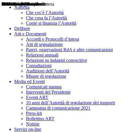
Delibere
Pareri
Consultazioni
Audizioni
Atti di Segnalazione
Accordi e Protocolli d'Intesa
Relazioni annuali
Misure di regolazione
Notizie
Comunicati Stampa
Bollettini ART
Convegni ART
Interviste del Presidente
Articoli in primo piano
Interventi del Presidente
2004
2005
2010
2013
2014
2015
2016
2017
2018
2019
202
2020
2021
2022
2023
2024
2025
2026
Aereo
Marittimo
Terrestre
Autorità
Che cos’è l’Autorità
Che cosa fa l’Autorità
Come si finanzia l’Autorità
Delibere
Atti e Documenti
Accordi e Protocolli d’intesa
Atti di segnalazione
Pareri, osservazioni RdA e altre comunicazioni
Relazioni annuali
Relazioni su indagini conoscitive
Consultazioni
Audizioni dell’Autorità
Misure di regolazione
Media ed Eventi
Comunicati stampa
Interventi del Presidente
Eventi ART
10 anni dell’Autorità di regolazione dei trasporti
Campagna di comunicazione 2021
Press-kit
Bollettino ART
Notizie
Servizi on-line