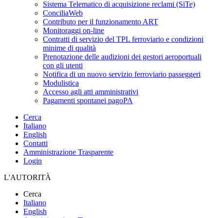
Sistema Telematico di acquisizione reclami (SiTe)
ConciliaWeb
Contributo per il funzionamento ART
Monitoraggi on-line
Contratti di servizio del TPL ferroviario e condizioni
minime di qualità
Prenotazione delle audizioni dei gestori aeroportuali
con gli utenti
Notifica di un nuovo servizio ferroviario passeggeri
Modulistica
Accesso agli atti amministrativi
Pagamenti spontanei pagoPA
Cerca
Italiano
English
Contatti
Amministrazione Trasparente
Login
L'AUTORITÀ
Cerca
Italiano
English