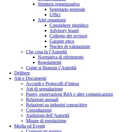
Struttura organizzativa
Segretario generale
Uffici
Altri organismi
Consigliere giuridico
Advisory board
Collegio dei revisori
Garante etico
Nucleo di valutazione
Che cosa fa l’Autorità
Normativa di riferimento
Regolamenti
Come si finanzia l’Autorità
Delibere
Atti e Documenti
Accordi e Protocolli d’intesa
Atti di segnalazione
Pareri, osservazioni RdA e altre comunicazioni
Relazioni annuali
Relazioni su indagini conoscitive
Consultazioni
Audizioni dell’Autorità
Misure di regolazione
Media ed Eventi
Comunicati stampa