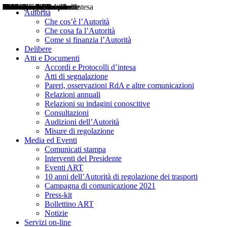
Delibere
Pareri
Consultazioni
Audizioni
Atti di Segnalazione
Accordi e Protocolli d'Intesa
Relazioni annuali
Misure di regolazione
Notizie
Comunicati Stampa
Bollettini ART
Convegni ART
Interviste del Presidente
Articoli in primo piano
Interventi del Presidente
2004
2005
2010
2013
2014
2015
2016
2017
2018
2019
202
2020
2021
2022
2023
2024
2025
2026
Aereo
Marittimo
Terrestre
Autorità
Che cos’è l’Autorità
Che cosa fa l’Autorità
Come si finanzia l’Autorità
Delibere
Atti e Documenti
Accordi e Protocolli d’intesa
Atti di segnalazione
Pareri, osservazioni RdA e altre comunicazioni
Relazioni annuali
Relazioni su indagini conoscitive
Consultazioni
Audizioni dell’Autorità
Misure di regolazione
Media ed Eventi
Comunicati stampa
Interventi del Presidente
Eventi ART
10 anni dell’Autorità di regolazione dei trasporti
Campagna di comunicazione 2021
Press-kit
Bollettino ART
Notizie
Servizi on-line