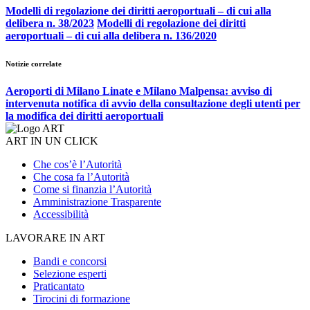
Modelli di regolazione dei diritti aeroportuali – di cui alla
delibera n. 38/2023
Modelli di regolazione dei diritti
aeroportuali – di cui alla delibera n. 136/2020
Notizie correlate
Aeroporti di Milano Linate e Milano Malpensa: avviso di
intervenuta notifica di avvio della consultazione degli utenti per
la modifica dei diritti aeroportuali
ART IN UN CLICK
Che cos’è l’Autorità
Che cosa fa l’Autorità
Come si finanzia l’Autorità
Amministrazione Trasparente
Accessibilità
LAVORARE IN ART
Bandi e concorsi
Selezione esperti
Praticantato
Tirocini di formazione