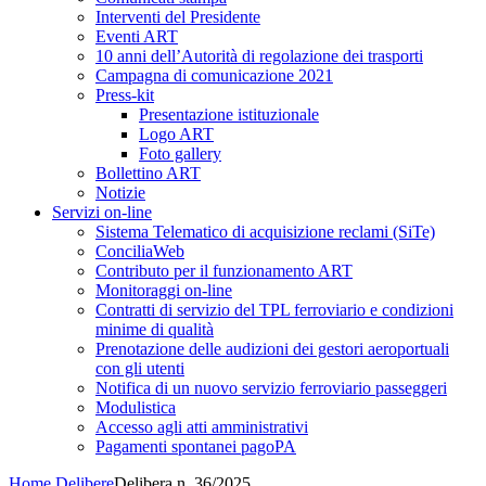
Interventi del Presidente
Eventi ART
10 anni dell’Autorità di regolazione dei trasporti
Campagna di comunicazione 2021
Press-kit
Presentazione istituzionale
Logo ART
Foto gallery
Bollettino ART
Notizie
Servizi on-line
Sistema Telematico di acquisizione reclami (SiTe)
ConciliaWeb
Contributo per il funzionamento ART
Monitoraggi on-line
Contratti di servizio del TPL ferroviario e condizioni
minime di qualità
Prenotazione delle audizioni dei gestori aeroportuali
con gli utenti
Notifica di un nuovo servizio ferroviario passeggeri
Modulistica
Accesso agli atti amministrativi
Pagamenti spontanei pagoPA
Home
Delibere
Delibera n. 36/2025