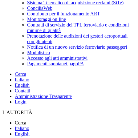
Sistema Telematico di acquisizione reclami (SiTe)
ConciliaWeb
Contributo per il funzionamento ART
Monitoraggi on-line
Contratti di servizio del TPL ferroviario e condizioni
minime di qualità
Prenotazione delle audizioni dei gestori aeroportuali
con gli utenti
Notifica di un nuovo servizio ferroviario passeggeri
Modulistica
Accesso agli atti amministrativi
Pagamenti spontanei pagoPA
Cerca
Italiano
English
Contatti
Amministrazione Trasparente
Login
L'AUTORITÀ
Cerca
Italiano
English