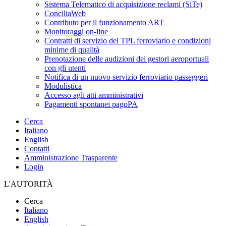
Sistema Telematico di acquisizione reclami (SiTe)
ConciliaWeb
Contributo per il funzionamento ART
Monitoraggi on-line
Contratti di servizio del TPL ferroviario e condizioni
minime di qualità
Prenotazione delle audizioni dei gestori aeroportuali
con gli utenti
Notifica di un nuovo servizio ferroviario passeggeri
Modulistica
Accesso agli atti amministrativi
Pagamenti spontanei pagoPA
Cerca
Italiano
English
Contatti
Amministrazione Trasparente
Login
L'AUTORITÀ
Cerca
Italiano
English