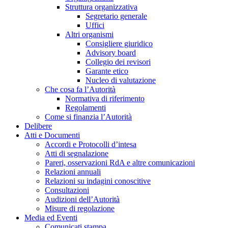
Struttura organizzativa
Segretario generale
Uffici
Altri organismi
Consigliere giuridico
Advisory board
Collegio dei revisori
Garante etico
Nucleo di valutazione
Che cosa fa l’Autorità
Normativa di riferimento
Regolamenti
Come si finanzia l’Autorità
Delibere
Atti e Documenti
Accordi e Protocolli d’intesa
Atti di segnalazione
Pareri, osservazioni RdA e altre comunicazioni
Relazioni annuali
Relazioni su indagini conoscitive
Consultazioni
Audizioni dell’Autorità
Misure di regolazione
Media ed Eventi
Comunicati stampa