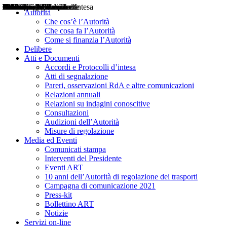
Delibere
Pareri
Consultazioni
Audizioni
Atti di Segnalazione
Accordi e Protocolli d'Intesa
Relazioni annuali
Misure di regolazione
Notizie
Comunicati Stampa
Bollettini ART
Convegni ART
Interviste del Presidente
Articoli in primo piano
Interventi del Presidente
2004
2005
2010
2013
2014
2015
2016
2017
2018
2019
202
2020
2021
2022
2023
2024
2025
2026
Aereo
Marittimo
Terrestre
Autorità
Che cos’è l’Autorità
Che cosa fa l’Autorità
Come si finanzia l’Autorità
Delibere
Atti e Documenti
Accordi e Protocolli d’intesa
Atti di segnalazione
Pareri, osservazioni RdA e altre comunicazioni
Relazioni annuali
Relazioni su indagini conoscitive
Consultazioni
Audizioni dell’Autorità
Misure di regolazione
Media ed Eventi
Comunicati stampa
Interventi del Presidente
Eventi ART
10 anni dell’Autorità di regolazione dei trasporti
Campagna di comunicazione 2021
Press-kit
Bollettino ART
Notizie
Servizi on-line