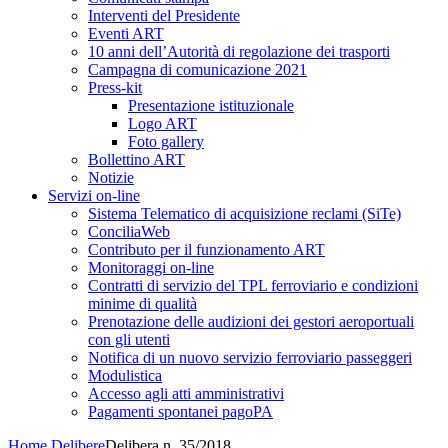
Interventi del Presidente
Eventi ART
10 anni dell’Autorità di regolazione dei trasporti
Campagna di comunicazione 2021
Press-kit
Presentazione istituzionale
Logo ART
Foto gallery
Bollettino ART
Notizie
Servizi on-line
Sistema Telematico di acquisizione reclami (SiTe)
ConciliaWeb
Contributo per il funzionamento ART
Monitoraggi on-line
Contratti di servizio del TPL ferroviario e condizioni
minime di qualità
Prenotazione delle audizioni dei gestori aeroportuali
con gli utenti
Notifica di un nuovo servizio ferroviario passeggeri
Modulistica
Accesso agli atti amministrativi
Pagamenti spontanei pagoPA
Home
Delibere
Delibera n. 35/2018