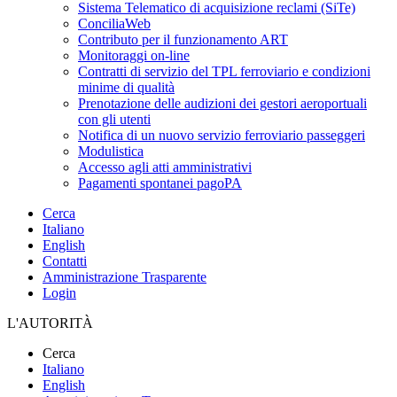
Sistema Telematico di acquisizione reclami (SiTe)
ConciliaWeb
Contributo per il funzionamento ART
Monitoraggi on-line
Contratti di servizio del TPL ferroviario e condizioni
minime di qualità
Prenotazione delle audizioni dei gestori aeroportuali
con gli utenti
Notifica di un nuovo servizio ferroviario passeggeri
Modulistica
Accesso agli atti amministrativi
Pagamenti spontanei pagoPA
Cerca
Italiano
English
Contatti
Amministrazione Trasparente
Login
L'AUTORITÀ
Cerca
Italiano
English