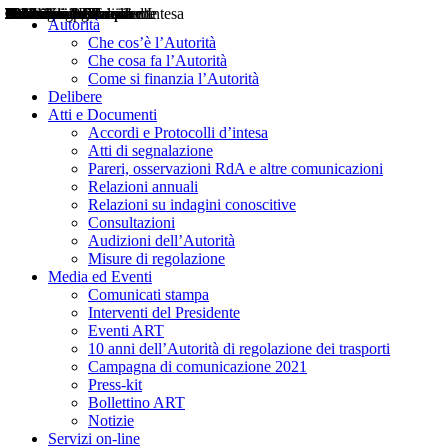
Delibere
Pareri
Consultazioni
Audizioni
Atti di Segnalazione
Accordi e Protocolli d'Intesa
Relazioni annuali
Misure di regolazione
Notizie
Comunicati Stampa
Bollettini ART
Convegni ART
Interviste del Presidente
Articoli in primo piano
Interventi del Presidente
2004
2005
2010
2013
2014
2015
2016
2017
2018
2019
202
2020
2021
2022
2023
2024
2025
2026
Aereo
Marittimo
Terrestre
Autorità
Che cos’è l’Autorità
Che cosa fa l’Autorità
Come si finanzia l’Autorità
Delibere
Atti e Documenti
Accordi e Protocolli d’intesa
Atti di segnalazione
Pareri, osservazioni RdA e altre comunicazioni
Relazioni annuali
Relazioni su indagini conoscitive
Consultazioni
Audizioni dell’Autorità
Misure di regolazione
Media ed Eventi
Comunicati stampa
Interventi del Presidente
Eventi ART
10 anni dell’Autorità di regolazione dei trasporti
Campagna di comunicazione 2021
Press-kit
Bollettino ART
Notizie
Servizi on-line