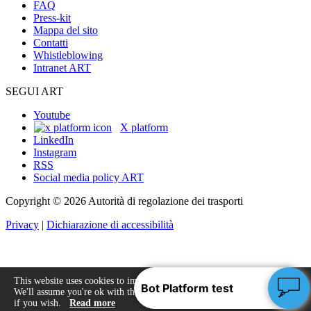
FAQ
Press-kit
Mappa del sito
Contatti
Whistleblowing
Intranet ART
SEGUI ART
Youtube
X platform
LinkedIn
Instagram
RSS
Social media policy ART
Copyright © 2026 Autorità di regolazione dei trasporti
Privacy
|
Dichiarazione di accessibilità
This website uses cookies to improve your experience.
We'll assume you're ok with this, but you can opt-out
Accept
if you wish.
Read more