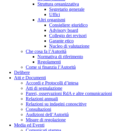
Struttura organizzativa
Segretario generale
Uffici
Altri organismi
Consigliere giuridico
Advisory board
Collegio dei revisori
Garante etico
Nucleo di valutazione
Che cosa fa l’Autorità
Normativa di riferimento
Regolamenti
Come si finanzia l’Autorità
Delibere
Atti e Documenti
Accordi e Protocolli d’intesa
Atti di segnalazione
Pareri, osservazioni RdA e altre comunicazioni
Relazioni annuali
Relazioni su indagini conoscitive
Consultazioni
Audizioni dell’Autorità
Misure di regolazione
Media ed Eventi
Comunicati stampa