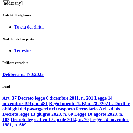
[addtoany]
Attività di vigilanza
Tutela dei diritti
Modalità di Trasporto
Terrestre
Delibere correlate
Delibera n. 170/2025
Fonti
Art. 37 Decreto legge 6 dicembre 2011, n. 201
Legge 14
novembre 1995, n. 481
Regolamento (UE) n. 782/2021 - Diritti e
obblighi dei passeggeri nel trasporto ferroviario
Art. 24 bis
Decreto legge 13 giugno 2023, n. 69
Legge 10 agosto 2023, n.
103
Decreto legislativo 17 aprile 2014, n. 70
Legge 24 novembre
1981, n. 689