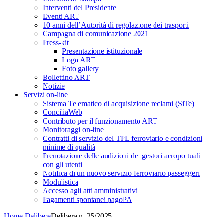
Interventi del Presidente
Eventi ART
10 anni dell’Autorità di regolazione dei trasporti
Campagna di comunicazione 2021
Press-kit
Presentazione istituzionale
Logo ART
Foto gallery
Bollettino ART
Notizie
Servizi on-line
Sistema Telematico di acquisizione reclami (SiTe)
ConciliaWeb
Contributo per il funzionamento ART
Monitoraggi on-line
Contratti di servizio del TPL ferroviario e condizioni
minime di qualità
Prenotazione delle audizioni dei gestori aeroportuali
con gli utenti
Notifica di un nuovo servizio ferroviario passeggeri
Modulistica
Accesso agli atti amministrativi
Pagamenti spontanei pagoPA
Home
Delibere
Delibera n. 25/2025