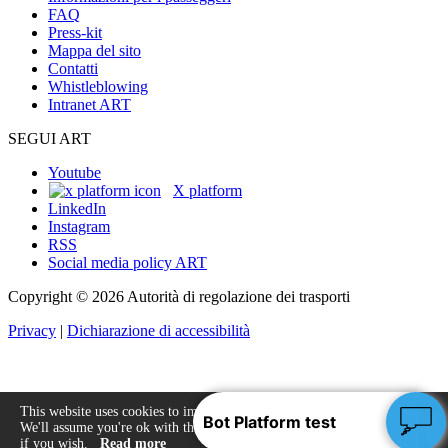
FAQ
Press-kit
Mappa del sito
Contatti
Whistleblowing
Intranet ART
SEGUI ART
Youtube
X platform
LinkedIn
Instagram
RSS
Social media policy ART
Copyright © 2026 Autorità di regolazione dei trasporti
Privacy
|
Dichiarazione di accessibilità
This website uses cookies to improve your experience.
We'll assume you're ok with this, but you can opt-out
Accept
if you wish.
Read more