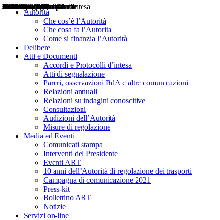
Delibere
Pareri
Consultazioni
Audizioni
Atti di Segnalazione
Accordi e Protocolli d'Intesa
Relazioni annuali
Misure di regolazione
Notizie
Comunicati Stampa
Bollettini ART
Convegni ART
Interviste del Presidente
Articoli in primo piano
Interventi del Presidente
2004
2005
2010
2013
2014
2015
2016
2017
2018
2019
202
2020
2021
2022
2023
2024
2025
2026
Aereo
Marittimo
Terrestre
Autorità
Che cos’è l’Autorità
Che cosa fa l’Autorità
Come si finanzia l’Autorità
Delibere
Atti e Documenti
Accordi e Protocolli d’intesa
Atti di segnalazione
Pareri, osservazioni RdA e altre comunicazioni
Relazioni annuali
Relazioni su indagini conoscitive
Consultazioni
Audizioni dell’Autorità
Misure di regolazione
Media ed Eventi
Comunicati stampa
Interventi del Presidente
Eventi ART
10 anni dell’Autorità di regolazione dei trasporti
Campagna di comunicazione 2021
Press-kit
Bollettino ART
Notizie
Servizi on-line