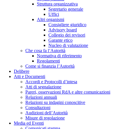
Struttura organizzativa
Segretario generale
Uffici
Altri organismi
Consigliere giuridico
Advisory board
Collegio dei revisori
Garante etico
Nucleo di valutazione
Che cosa fa l’Autorità
Normativa di riferimento
Regolamenti
Come si finanzia l’Autorità
Delibere
Atti e Documenti
Accordi e Protocolli d’intesa
Atti di segnalazione
Pareri, osservazioni RdA e altre comunicazioni
Relazioni annuali
Relazioni su indagini conoscitive
Consultazioni
Audizioni dell’Autorità
Misure di regolazione
Media ed Eventi
Comunicati stampa