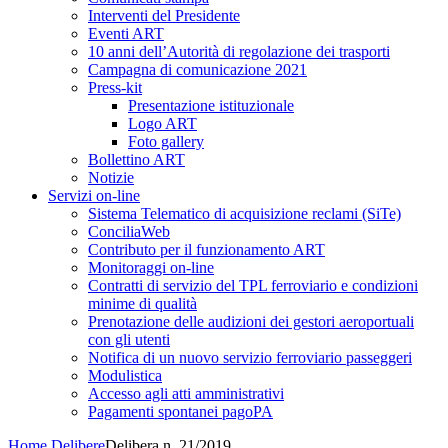
Interventi del Presidente
Eventi ART
10 anni dell’Autorità di regolazione dei trasporti
Campagna di comunicazione 2021
Press-kit
Presentazione istituzionale
Logo ART
Foto gallery
Bollettino ART
Notizie
Servizi on-line
Sistema Telematico di acquisizione reclami (SiTe)
ConciliaWeb
Contributo per il funzionamento ART
Monitoraggi on-line
Contratti di servizio del TPL ferroviario e condizioni
minime di qualità
Prenotazione delle audizioni dei gestori aeroportuali
con gli utenti
Notifica di un nuovo servizio ferroviario passeggeri
Modulistica
Accesso agli atti amministrativi
Pagamenti spontanei pagoPA
Home
Delibere
Delibera n. 21/2019