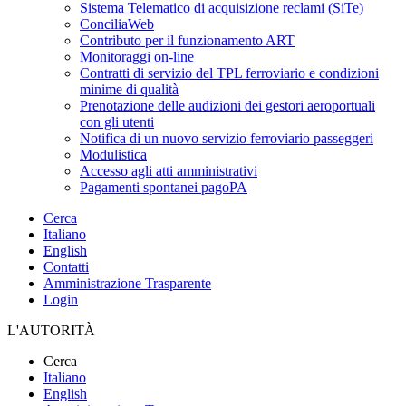
Sistema Telematico di acquisizione reclami (SiTe)
ConciliaWeb
Contributo per il funzionamento ART
Monitoraggi on-line
Contratti di servizio del TPL ferroviario e condizioni
minime di qualità
Prenotazione delle audizioni dei gestori aeroportuali
con gli utenti
Notifica di un nuovo servizio ferroviario passeggeri
Modulistica
Accesso agli atti amministrativi
Pagamenti spontanei pagoPA
Cerca
Italiano
English
Contatti
Amministrazione Trasparente
Login
L'AUTORITÀ
Cerca
Italiano
English