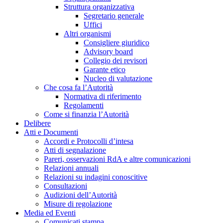
Struttura organizzativa
Segretario generale
Uffici
Altri organismi
Consigliere giuridico
Advisory board
Collegio dei revisori
Garante etico
Nucleo di valutazione
Che cosa fa l’Autorità
Normativa di riferimento
Regolamenti
Come si finanzia l’Autorità
Delibere
Atti e Documenti
Accordi e Protocolli d’intesa
Atti di segnalazione
Pareri, osservazioni RdA e altre comunicazioni
Relazioni annuali
Relazioni su indagini conoscitive
Consultazioni
Audizioni dell’Autorità
Misure di regolazione
Media ed Eventi
Comunicati stampa