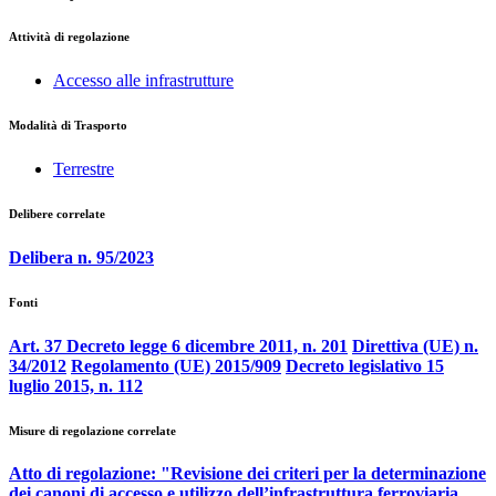
Attività di regolazione
Accesso alle infrastrutture
Modalità di Trasporto
Terrestre
Delibere correlate
Delibera n. 95/2023
Fonti
Art. 37 Decreto legge 6 dicembre 2011, n. 201
Direttiva (UE) n.
34/2012
Regolamento (UE) 2015/909
Decreto legislativo 15
luglio 2015, n. 112
Misure di regolazione correlate
Atto di regolazione: "Revisione dei criteri per la determinazione
dei canoni di accesso e utilizzo dell’infrastruttura ferroviaria