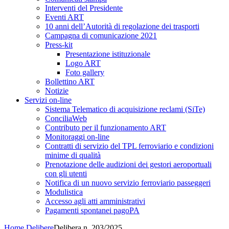
Interventi del Presidente
Eventi ART
10 anni dell’Autorità di regolazione dei trasporti
Campagna di comunicazione 2021
Press-kit
Presentazione istituzionale
Logo ART
Foto gallery
Bollettino ART
Notizie
Servizi on-line
Sistema Telematico di acquisizione reclami (SiTe)
ConciliaWeb
Contributo per il funzionamento ART
Monitoraggi on-line
Contratti di servizio del TPL ferroviario e condizioni
minime di qualità
Prenotazione delle audizioni dei gestori aeroportuali
con gli utenti
Notifica di un nuovo servizio ferroviario passeggeri
Modulistica
Accesso agli atti amministrativi
Pagamenti spontanei pagoPA
Home
Delibere
Delibera n. 203/2025