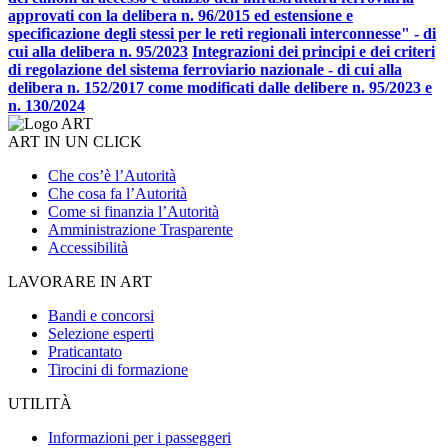
approvati con la delibera n. 96/2015 ed estensione e
specificazione degli stessi per le reti regionali interconnesse" - di
cui alla delibera n. 95/2023
Integrazioni dei principi e dei criteri
di regolazione del sistema ferroviario nazionale - di cui alla
delibera n. 152/2017 come modificati dalle delibere n. 95/2023 e
n. 130/2024
ART IN UN CLICK
Che cos’è l’Autorità
Che cosa fa l’Autorità
Come si finanzia l’Autorità
Amministrazione Trasparente
Accessibilità
LAVORARE IN ART
Bandi e concorsi
Selezione esperti
Praticantato
Tirocini di formazione
UTILITÀ
Informazioni per i passeggeri