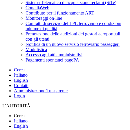
Sistema Telematico di acquisizione reclami (SiTe)
ConciliaWeb
Contributo per il funzionamento ART
Monitoraggi on-line
Contratti di servizio del TPL ferroviario e condizioni
minime di qualità
Prenotazione delle audizioni dei gestori aeroportuali
con gli utenti
Notifica di un nuovo servizio ferroviario passeggeri
Modulistica
Accesso agli atti amministrativi
Pagamenti spontanei pagoPA
Cerca
Italiano
English
Contatti
Amministrazione Trasparente
Login
L'AUTORITÀ
Cerca
Italiano
English