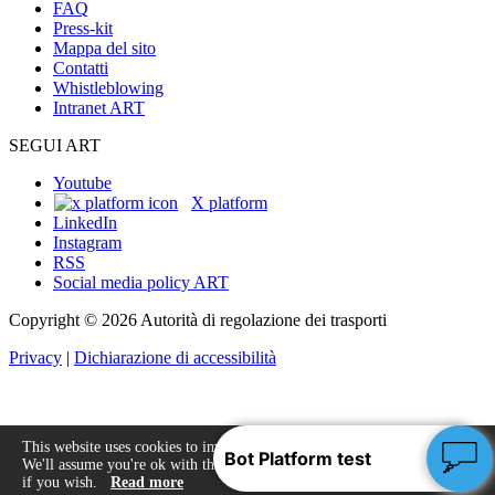
FAQ
Press-kit
Mappa del sito
Contatti
Whistleblowing
Intranet ART
SEGUI ART
Youtube
X platform
LinkedIn
Instagram
RSS
Social media policy ART
Copyright © 2026 Autorità di regolazione dei trasporti
Privacy
|
Dichiarazione di accessibilità
This website uses cookies to improve your experience.
We'll assume you're ok with this, but you can opt-out
Accept
if you wish.
Read more