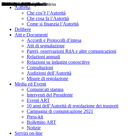
Delibere
Pareri
Consultazioni
Audizioni
Atti di Segnalazione
Accordi e Protocolli d'Intesa
Relazioni annuali
Misure di regolazione
Notizie
Comunicati Stampa
Bollettini ART
Convegni ART
Interviste del Presidente
Articoli in primo piano
Interventi del Presidente
2004
2005
2010
2013
2014
2015
2016
2017
2018
2019
202
2020
2021
2022
2023
2024
2025
2026
Aereo
Marittimo
Terrestre
Autorità
Che cos’è l’Autorità
Che cosa fa l’Autorità
Come si finanzia l’Autorità
Delibere
Atti e Documenti
Accordi e Protocolli d’intesa
Atti di segnalazione
Pareri, osservazioni RdA e altre comunicazioni
Relazioni annuali
Relazioni su indagini conoscitive
Consultazioni
Audizioni dell’Autorità
Misure di regolazione
Media ed Eventi
Comunicati stampa
Interventi del Presidente
Eventi ART
10 anni dell’Autorità di regolazione dei trasporti
Campagna di comunicazione 2021
Press-kit
Bollettino ART
Notizie
Servizi on-line