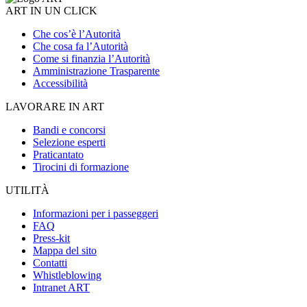
ART IN UN CLICK
Che cos’è l’Autorità
Che cosa fa l’Autorità
Come si finanzia l’Autorità
Amministrazione Trasparente
Accessibilità
LAVORARE IN ART
Bandi e concorsi
Selezione esperti
Praticantato
Tirocini di formazione
UTILITÀ
Informazioni per i passeggeri
FAQ
Press-kit
Mappa del sito
Contatti
Whistleblowing
Intranet ART