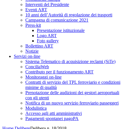
Interventi del Presidente
Eventi ART
10 anni dell’Autorità di regolazione dei trasporti
Campagna di comunicazione 2021
Press-kit
Presentazione istituzionale
Logo ART
Foto gallery
Bollettino ART
Notizie
Servizi on-line
Sistema Telematico di acquisizione reclami (SiTe)
ConciliaWeb
Contributo per il funzionamento ART
Monitoraggi on-line
Contratti di servizio del TPL ferroviario e condizioni
minime di qualità
Prenotazione delle audizioni dei gestori aeroportuali
con gli utenti
Notifica di un nuovo servizio ferroviario passeggeri
Modulistica
Accesso agli atti amministrativi
Pagamenti spontanei pagoPA
Home
Delibere
Delibera n. 18/2018