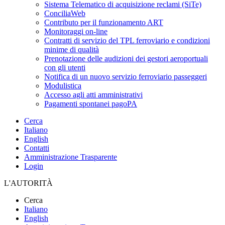
Sistema Telematico di acquisizione reclami (SiTe)
ConciliaWeb
Contributo per il funzionamento ART
Monitoraggi on-line
Contratti di servizio del TPL ferroviario e condizioni
minime di qualità
Prenotazione delle audizioni dei gestori aeroportuali
con gli utenti
Notifica di un nuovo servizio ferroviario passeggeri
Modulistica
Accesso agli atti amministrativi
Pagamenti spontanei pagoPA
Cerca
Italiano
English
Contatti
Amministrazione Trasparente
Login
L'AUTORITÀ
Cerca
Italiano
English