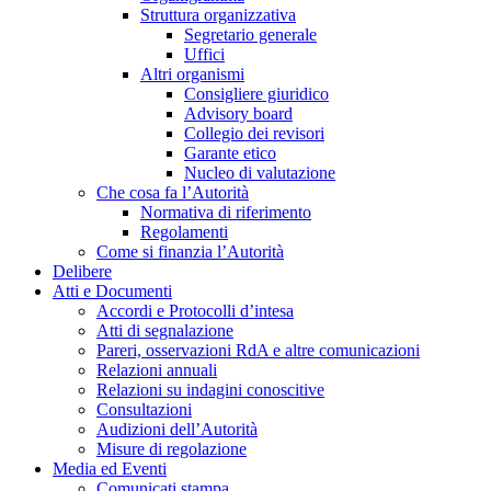
Struttura organizzativa
Segretario generale
Uffici
Altri organismi
Consigliere giuridico
Advisory board
Collegio dei revisori
Garante etico
Nucleo di valutazione
Che cosa fa l’Autorità
Normativa di riferimento
Regolamenti
Come si finanzia l’Autorità
Delibere
Atti e Documenti
Accordi e Protocolli d’intesa
Atti di segnalazione
Pareri, osservazioni RdA e altre comunicazioni
Relazioni annuali
Relazioni su indagini conoscitive
Consultazioni
Audizioni dell’Autorità
Misure di regolazione
Media ed Eventi
Comunicati stampa