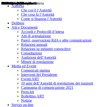
Delibere
Pareri
Consultazioni
Audizioni
Atti di Segnalazione
Accordi e Protocolli d'Intesa
Relazioni annuali
Misure di regolazione
Notizie
Comunicati Stampa
Bollettini ART
Convegni ART
Interviste del Presidente
Articoli in primo piano
Interventi del Presidente
2004
2005
2010
2013
2014
2015
2016
2017
2018
2019
202
2020
2021
2022
2023
2024
2025
2026
Aereo
Marittimo
Terrestre
Autorità
Che cos’è l’Autorità
Che cosa fa l’Autorità
Come si finanzia l’Autorità
Delibere
Atti e Documenti
Accordi e Protocolli d’intesa
Atti di segnalazione
Pareri, osservazioni RdA e altre comunicazioni
Relazioni annuali
Relazioni su indagini conoscitive
Consultazioni
Audizioni dell’Autorità
Misure di regolazione
Media ed Eventi
Comunicati stampa
Interventi del Presidente
Eventi ART
10 anni dell’Autorità di regolazione dei trasporti
Campagna di comunicazione 2021
Press-kit
Bollettino ART
Notizie
Servizi on-line