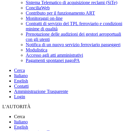
Sistema Telematico di acquisizione reclami (SiTe)
ConciliaWeb
Contributo per il funzionamento ART
Monitoraggi on-line
Contratti di servizio del TPL ferroviario e condizioni
minime di qualità
Prenotazione delle audizioni dei gestori aeroportuali
con gli utenti
Notifica di un nuovo servizio ferroviario passeggeri
Modulistica
Accesso agli atti amministrativi
Pagamenti spontanei pagoPA
Cerca
Italiano
English
Contatti
Amministrazione Trasparente
Login
L'AUTORITÀ
Cerca
Italiano
English