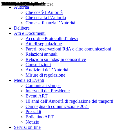
Delibere
Pareri
Consultazioni
Audizioni
Atti di Segnalazione
Accordi e Protocolli d'Intesa
Relazioni annuali
Misure di regolazione
Notizie
Comunicati Stampa
Bollettini ART
Convegni ART
Interviste del Presidente
Articoli in primo piano
Interventi del Presidente
2004
2005
2010
2013
2014
2015
2016
2017
2018
2019
202
2020
2021
2022
2023
2024
2025
2026
Aereo
Marittimo
Terrestre
Autorità
Che cos’è l’Autorità
Che cosa fa l’Autorità
Come si finanzia l’Autorità
Delibere
Atti e Documenti
Accordi e Protocolli d’intesa
Atti di segnalazione
Pareri, osservazioni RdA e altre comunicazioni
Relazioni annuali
Relazioni su indagini conoscitive
Consultazioni
Audizioni dell’Autorità
Misure di regolazione
Media ed Eventi
Comunicati stampa
Interventi del Presidente
Eventi ART
10 anni dell’Autorità di regolazione dei trasporti
Campagna di comunicazione 2021
Press-kit
Bollettino ART
Notizie
Servizi on-line