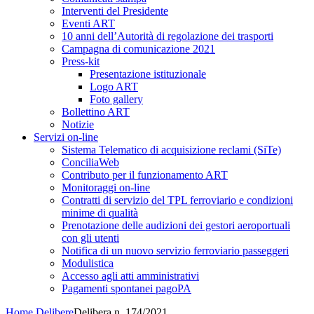
Interventi del Presidente
Eventi ART
10 anni dell’Autorità di regolazione dei trasporti
Campagna di comunicazione 2021
Press-kit
Presentazione istituzionale
Logo ART
Foto gallery
Bollettino ART
Notizie
Servizi on-line
Sistema Telematico di acquisizione reclami (SiTe)
ConciliaWeb
Contributo per il funzionamento ART
Monitoraggi on-line
Contratti di servizio del TPL ferroviario e condizioni
minime di qualità
Prenotazione delle audizioni dei gestori aeroportuali
con gli utenti
Notifica di un nuovo servizio ferroviario passeggeri
Modulistica
Accesso agli atti amministrativi
Pagamenti spontanei pagoPA
Home
Delibere
Delibera n. 174/2021