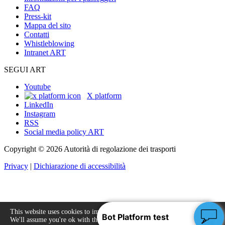
FAQ
Press-kit
Mappa del sito
Contatti
Whistleblowing
Intranet ART
SEGUI ART
Youtube
X platform
LinkedIn
Instagram
RSS
Social media policy ART
Copyright © 2026 Autorità di regolazione dei trasporti
Privacy
|
Dichiarazione di accessibilità
This website uses cookies to improve your experience.
We'll assume you're ok with this, but you can opt-out
Accept