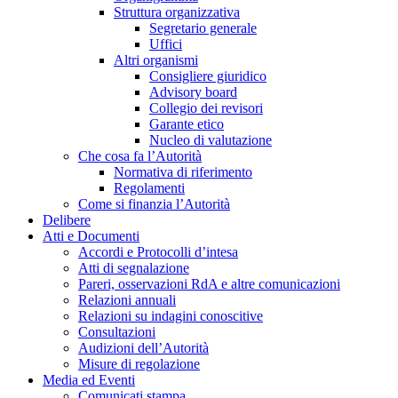
Struttura organizzativa
Segretario generale
Uffici
Altri organismi
Consigliere giuridico
Advisory board
Collegio dei revisori
Garante etico
Nucleo di valutazione
Che cosa fa l’Autorità
Normativa di riferimento
Regolamenti
Come si finanzia l’Autorità
Delibere
Atti e Documenti
Accordi e Protocolli d’intesa
Atti di segnalazione
Pareri, osservazioni RdA e altre comunicazioni
Relazioni annuali
Relazioni su indagini conoscitive
Consultazioni
Audizioni dell’Autorità
Misure di regolazione
Media ed Eventi
Comunicati stampa