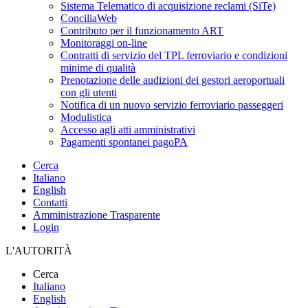
Sistema Telematico di acquisizione reclami (SiTe)
ConciliaWeb
Contributo per il funzionamento ART
Monitoraggi on-line
Contratti di servizio del TPL ferroviario e condizioni
minime di qualità
Prenotazione delle audizioni dei gestori aeroportuali
con gli utenti
Notifica di un nuovo servizio ferroviario passeggeri
Modulistica
Accesso agli atti amministrativi
Pagamenti spontanei pagoPA
Cerca
Italiano
English
Contatti
Amministrazione Trasparente
Login
L'AUTORITÀ
Cerca
Italiano
English