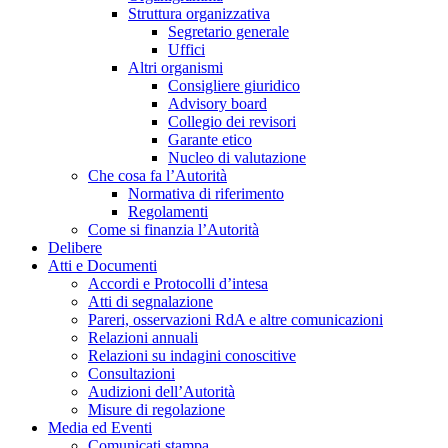
Struttura organizzativa
Segretario generale
Uffici
Altri organismi
Consigliere giuridico
Advisory board
Collegio dei revisori
Garante etico
Nucleo di valutazione
Che cosa fa l’Autorità
Normativa di riferimento
Regolamenti
Come si finanzia l’Autorità
Delibere
Atti e Documenti
Accordi e Protocolli d’intesa
Atti di segnalazione
Pareri, osservazioni RdA e altre comunicazioni
Relazioni annuali
Relazioni su indagini conoscitive
Consultazioni
Audizioni dell’Autorità
Misure di regolazione
Media ed Eventi
Comunicati stampa