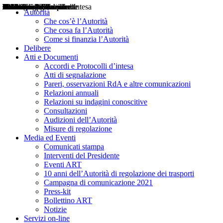
Delibere
Pareri
Consultazioni
Audizioni
Atti di Segnalazione
Accordi e Protocolli d'Intesa
Relazioni annuali
Misure di regolazione
Notizie
Comunicati Stampa
Bollettini ART
Convegni ART
Interviste del Presidente
Articoli in primo piano
Interventi del Presidente
2004
2005
2010
2013
2014
2015
2016
2017
2018
2019
202
2020
2021
2022
2023
2024
2025
2026
Aereo
Marittimo
Terrestre
Autorità
Che cos’è l’Autorità
Che cosa fa l’Autorità
Come si finanzia l’Autorità
Delibere
Atti e Documenti
Accordi e Protocolli d’intesa
Atti di segnalazione
Pareri, osservazioni RdA e altre comunicazioni
Relazioni annuali
Relazioni su indagini conoscitive
Consultazioni
Audizioni dell’Autorità
Misure di regolazione
Media ed Eventi
Comunicati stampa
Interventi del Presidente
Eventi ART
10 anni dell’Autorità di regolazione dei trasporti
Campagna di comunicazione 2021
Press-kit
Bollettino ART
Notizie
Servizi on-line