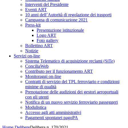
Interventi del Presidente
Eventi ART
10 anni dell’Autorità di regolazione dei trasporti
Campagna di comunicazione 2021
Press-kit
Presentazione istituzionale
Logo ART
Foto gallery
Bollettino ART
Notizie
Servizi on-line
Sistema Telematico di acquisizione reclami (SiTe)
ConciliaWeb
Contributo per il funzionamento ART
Monitoraggi on-line
Contratti di servizio del TPL ferroviario e condizioni
minime di qualità
Prenotazione delle audizioni dei gestori aeroportuali
con gli utenti
Notifica di un nuovo servizio ferroviario passeggeri
Modulistica
Accesso agli atti amministrativi
Pagamenti spontanei pagoPA
Home
Delibere
Delibera n. 170/2021