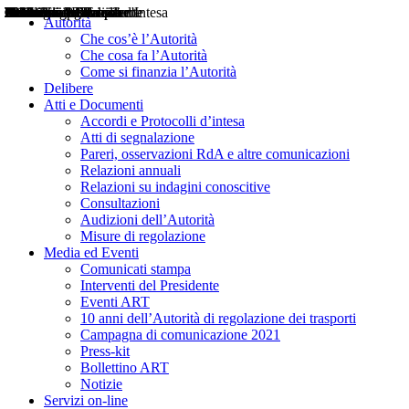
Delibere
Pareri
Consultazioni
Audizioni
Atti di Segnalazione
Accordi e Protocolli d'Intesa
Relazioni annuali
Misure di regolazione
Notizie
Comunicati Stampa
Bollettini ART
Convegni ART
Interviste del Presidente
Articoli in primo piano
Interventi del Presidente
2004
2005
2010
2013
2014
2015
2016
2017
2018
2019
202
2020
2021
2022
2023
2024
2025
2026
Aereo
Marittimo
Terrestre
Autorità
Che cos’è l’Autorità
Che cosa fa l’Autorità
Come si finanzia l’Autorità
Delibere
Atti e Documenti
Accordi e Protocolli d’intesa
Atti di segnalazione
Pareri, osservazioni RdA e altre comunicazioni
Relazioni annuali
Relazioni su indagini conoscitive
Consultazioni
Audizioni dell’Autorità
Misure di regolazione
Media ed Eventi
Comunicati stampa
Interventi del Presidente
Eventi ART
10 anni dell’Autorità di regolazione dei trasporti
Campagna di comunicazione 2021
Press-kit
Bollettino ART
Notizie
Servizi on-line