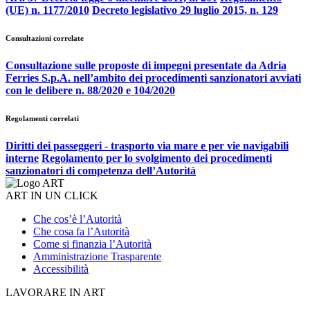
(UE) n. 1177/2010
Decreto legislativo 29 luglio 2015, n. 129
Consultazioni correlate
Consultazione sulle proposte di impegni presentate da Adria
Ferries S.p.A. nell’ambito dei procedimenti sanzionatori avviati
con le delibere n. 88/2020 e 104/2020
Regolamenti correlati
Diritti dei passeggeri - trasporto via mare e per vie navigabili
interne
Regolamento per lo svolgimento dei procedimenti
sanzionatori di competenza dell’Autorità
ART IN UN CLICK
Che cos’è l’Autorità
Che cosa fa l’Autorità
Come si finanzia l’Autorità
Amministrazione Trasparente
Accessibilità
LAVORARE IN ART