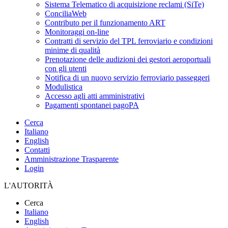
Sistema Telematico di acquisizione reclami (SiTe)
ConciliaWeb
Contributo per il funzionamento ART
Monitoraggi on-line
Contratti di servizio del TPL ferroviario e condizioni
minime di qualità
Prenotazione delle audizioni dei gestori aeroportuali
con gli utenti
Notifica di un nuovo servizio ferroviario passeggeri
Modulistica
Accesso agli atti amministrativi
Pagamenti spontanei pagoPA
Cerca
Italiano
English
Contatti
Amministrazione Trasparente
Login
L'AUTORITÀ
Cerca
Italiano
English