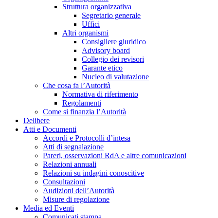
Struttura organizzativa
Segretario generale
Uffici
Altri organismi
Consigliere giuridico
Advisory board
Collegio dei revisori
Garante etico
Nucleo di valutazione
Che cosa fa l’Autorità
Normativa di riferimento
Regolamenti
Come si finanzia l’Autorità
Delibere
Atti e Documenti
Accordi e Protocolli d’intesa
Atti di segnalazione
Pareri, osservazioni RdA e altre comunicazioni
Relazioni annuali
Relazioni su indagini conoscitive
Consultazioni
Audizioni dell’Autorità
Misure di regolazione
Media ed Eventi
Comunicati stampa