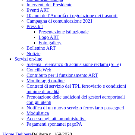
Interventi del Presidente
Eventi ART
10 anni dell’Autorità di regolazione dei trasporti
Campagna di comunicazione 2021
Press-kit
Presentazione istituzionale
Logo ART
Foto gallery
Bollettino ART
Notizie
Servizi on-line
Sistema Telematico di acquisizione reclami (SiTe)
ConciliaWeb
Contributo per il funzionamento ART
Monitoraggi on-line
Contratti di servizio del TPL ferroviario e condizioni
minime di qualità
Prenotazione delle audizioni dei gestori aeroportuali
con gli utenti
Notifica di un nuovo servizio ferroviario passeggeri
Modulistica
Accesso agli atti amministrativi
Pagamenti spontanei pagoPA
Home
Delibere
Delibera n. 169/2020