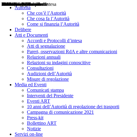
Delibere
Pareri
Consultazioni
Audizioni
Atti di Segnalazione
Accordi e Protocolli d'Intesa
Relazioni annuali
Misure di regolazione
Notizie
Comunicati Stampa
Bollettini ART
Convegni ART
Interviste del Presidente
Articoli in primo piano
Interventi del Presidente
2004
2005
2010
2013
2014
2015
2016
2017
2018
2019
202
2020
2021
2022
2023
2024
2025
2026
Aereo
Marittimo
Terrestre
Autorità
Che cos’è l’Autorità
Che cosa fa l’Autorità
Come si finanzia l’Autorità
Delibere
Atti e Documenti
Accordi e Protocolli d’intesa
Atti di segnalazione
Pareri, osservazioni RdA e altre comunicazioni
Relazioni annuali
Relazioni su indagini conoscitive
Consultazioni
Audizioni dell’Autorità
Misure di regolazione
Media ed Eventi
Comunicati stampa
Interventi del Presidente
Eventi ART
10 anni dell’Autorità di regolazione dei trasporti
Campagna di comunicazione 2021
Press-kit
Bollettino ART
Notizie
Servizi on-line