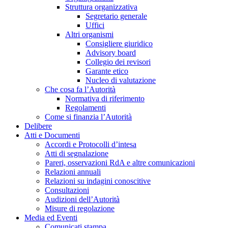
Struttura organizzativa
Segretario generale
Uffici
Altri organismi
Consigliere giuridico
Advisory board
Collegio dei revisori
Garante etico
Nucleo di valutazione
Che cosa fa l’Autorità
Normativa di riferimento
Regolamenti
Come si finanzia l’Autorità
Delibere
Atti e Documenti
Accordi e Protocolli d’intesa
Atti di segnalazione
Pareri, osservazioni RdA e altre comunicazioni
Relazioni annuali
Relazioni su indagini conoscitive
Consultazioni
Audizioni dell’Autorità
Misure di regolazione
Media ed Eventi
Comunicati stampa