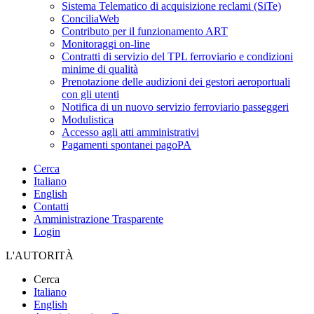
Sistema Telematico di acquisizione reclami (SiTe)
ConciliaWeb
Contributo per il funzionamento ART
Monitoraggi on-line
Contratti di servizio del TPL ferroviario e condizioni
minime di qualità
Prenotazione delle audizioni dei gestori aeroportuali
con gli utenti
Notifica di un nuovo servizio ferroviario passeggeri
Modulistica
Accesso agli atti amministrativi
Pagamenti spontanei pagoPA
Cerca
Italiano
English
Contatti
Amministrazione Trasparente
Login
L'AUTORITÀ
Cerca
Italiano
English