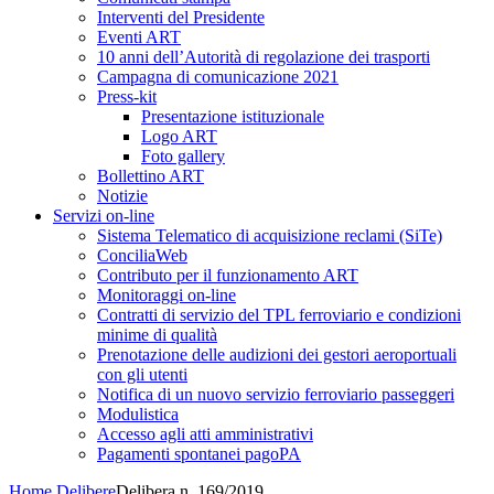
Interventi del Presidente
Eventi ART
10 anni dell’Autorità di regolazione dei trasporti
Campagna di comunicazione 2021
Press-kit
Presentazione istituzionale
Logo ART
Foto gallery
Bollettino ART
Notizie
Servizi on-line
Sistema Telematico di acquisizione reclami (SiTe)
ConciliaWeb
Contributo per il funzionamento ART
Monitoraggi on-line
Contratti di servizio del TPL ferroviario e condizioni
minime di qualità
Prenotazione delle audizioni dei gestori aeroportuali
con gli utenti
Notifica di un nuovo servizio ferroviario passeggeri
Modulistica
Accesso agli atti amministrativi
Pagamenti spontanei pagoPA
Home
Delibere
Delibera n. 169/2019