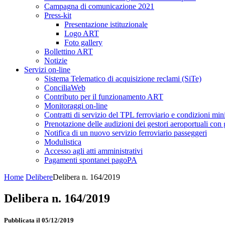
Campagna di comunicazione 2021
Press-kit
Presentazione istituzionale
Logo ART
Foto gallery
Bollettino ART
Notizie
Servizi on-line
Sistema Telematico di acquisizione reclami (SiTe)
ConciliaWeb
Contributo per il funzionamento ART
Monitoraggi on-line
Contratti di servizio del TPL ferroviario e condizioni min
Prenotazione delle audizioni dei gestori aeroportuali con g
Notifica di un nuovo servizio ferroviario passeggeri
Modulistica
Accesso agli atti amministrativi
Pagamenti spontanei pagoPA
Home
Delibere
Delibera n. 164/2019
Delibera n. 164/2019
Pubblicata il 05/12/2019