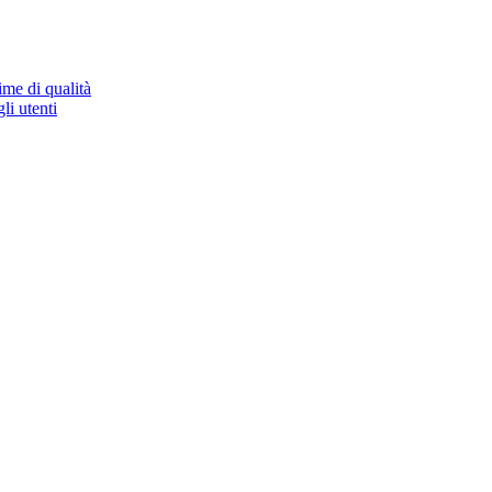
ime di qualità
li utenti