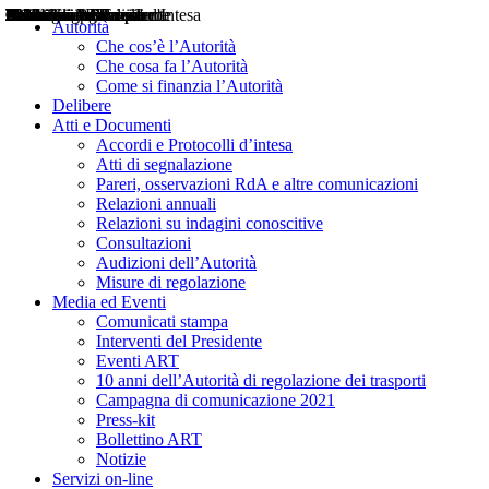
Delibere
Pareri
Consultazioni
Audizioni
Atti di Segnalazione
Accordi e Protocolli d'Intesa
Relazioni annuali
Misure di regolazione
Notizie
Comunicati Stampa
Bollettini ART
Convegni ART
Interviste del Presidente
Articoli in primo piano
Interventi del Presidente
2004
2005
2010
2013
2014
2015
2016
2017
2018
2019
202
2020
2021
2022
2023
2024
2025
2026
Aereo
Marittimo
Terrestre
Autorità
Che cos’è l’Autorità
Che cosa fa l’Autorità
Come si finanzia l’Autorità
Delibere
Atti e Documenti
Accordi e Protocolli d’intesa
Atti di segnalazione
Pareri, osservazioni RdA e altre comunicazioni
Relazioni annuali
Relazioni su indagini conoscitive
Consultazioni
Audizioni dell’Autorità
Misure di regolazione
Media ed Eventi
Comunicati stampa
Interventi del Presidente
Eventi ART
10 anni dell’Autorità di regolazione dei trasporti
Campagna di comunicazione 2021
Press-kit
Bollettino ART
Notizie
Servizi on-line