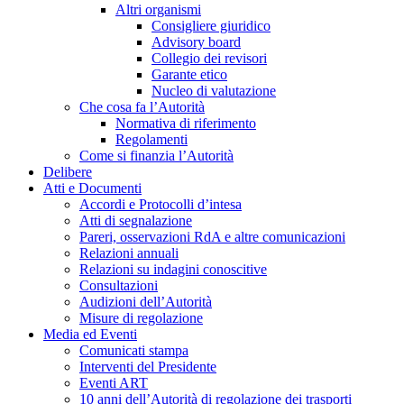
Altri organismi
Consigliere giuridico
Advisory board
Collegio dei revisori
Garante etico
Nucleo di valutazione
Che cosa fa l’Autorità
Normativa di riferimento
Regolamenti
Come si finanzia l’Autorità
Delibere
Atti e Documenti
Accordi e Protocolli d’intesa
Atti di segnalazione
Pareri, osservazioni RdA e altre comunicazioni
Relazioni annuali
Relazioni su indagini conoscitive
Consultazioni
Audizioni dell’Autorità
Misure di regolazione
Media ed Eventi
Comunicati stampa
Interventi del Presidente
Eventi ART
10 anni dell’Autorità di regolazione dei trasporti