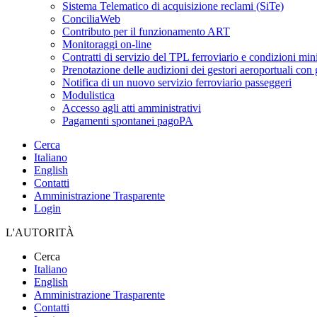
Sistema Telematico di acquisizione reclami (SiTe)
ConciliaWeb
Contributo per il funzionamento ART
Monitoraggi on-line
Contratti di servizio del TPL ferroviario e condizioni min
Prenotazione delle audizioni dei gestori aeroportuali con g
Notifica di un nuovo servizio ferroviario passeggeri
Modulistica
Accesso agli atti amministrativi
Pagamenti spontanei pagoPA
Cerca
Italiano
English
Contatti
Amministrazione Trasparente
Login
L'AUTORITÀ
Cerca
Italiano
English
Amministrazione Trasparente
Contatti