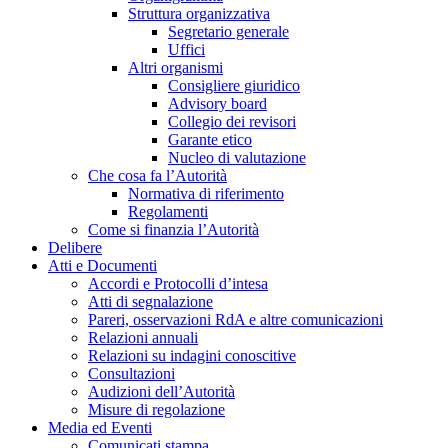
Struttura organizzativa
Segretario generale
Uffici
Altri organismi
Consigliere giuridico
Advisory board
Collegio dei revisori
Garante etico
Nucleo di valutazione
Che cosa fa l’Autorità
Normativa di riferimento
Regolamenti
Come si finanzia l’Autorità
Delibere
Atti e Documenti
Accordi e Protocolli d’intesa
Atti di segnalazione
Pareri, osservazioni RdA e altre comunicazioni
Relazioni annuali
Relazioni su indagini conoscitive
Consultazioni
Audizioni dell’Autorità
Misure di regolazione
Media ed Eventi
Comunicati stampa