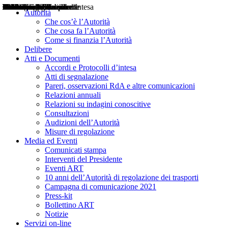
Delibere
Pareri
Consultazioni
Audizioni
Atti di Segnalazione
Accordi e Protocolli d'Intesa
Relazioni annuali
Misure di regolazione
Notizie
Comunicati Stampa
Bollettini ART
Convegni ART
Interviste del Presidente
Articoli in primo piano
Interventi del Presidente
2004
2005
2010
2013
2014
2015
2016
2017
2018
2019
202
2020
2021
2022
2023
2024
2025
2026
Aereo
Marittimo
Terrestre
Autorità
Che cos’è l’Autorità
Che cosa fa l’Autorità
Come si finanzia l’Autorità
Delibere
Atti e Documenti
Accordi e Protocolli d’intesa
Atti di segnalazione
Pareri, osservazioni RdA e altre comunicazioni
Relazioni annuali
Relazioni su indagini conoscitive
Consultazioni
Audizioni dell’Autorità
Misure di regolazione
Media ed Eventi
Comunicati stampa
Interventi del Presidente
Eventi ART
10 anni dell’Autorità di regolazione dei trasporti
Campagna di comunicazione 2021
Press-kit
Bollettino ART
Notizie
Servizi on-line