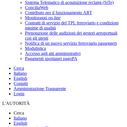
Sistema Telematico di acquisizione reclami (SiTe)
ConciliaWeb
Contributo per il funzionamento ART
Monitoraggi on-line
Contratti di servizio del TPL ferroviario e condizioni
minime di qualità
Prenotazione delle audizioni dei gestori aeroportuali
con gli utenti
Notifica di un nuovo servizio ferroviario passeggeri
Modulistica
Accesso agli atti amministrativi
Pagamenti spontanei pagoPA
Cerca
Italiano
English
Contatti
Amministrazione Trasparente
Login
L'AUTORITÀ
Cerca
Italiano
English