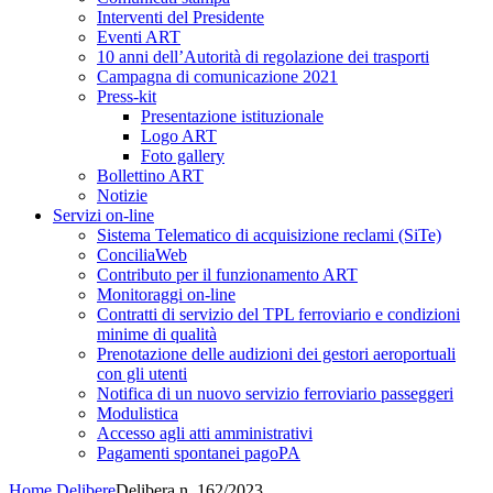
Interventi del Presidente
Eventi ART
10 anni dell’Autorità di regolazione dei trasporti
Campagna di comunicazione 2021
Press-kit
Presentazione istituzionale
Logo ART
Foto gallery
Bollettino ART
Notizie
Servizi on-line
Sistema Telematico di acquisizione reclami (SiTe)
ConciliaWeb
Contributo per il funzionamento ART
Monitoraggi on-line
Contratti di servizio del TPL ferroviario e condizioni
minime di qualità
Prenotazione delle audizioni dei gestori aeroportuali
con gli utenti
Notifica di un nuovo servizio ferroviario passeggeri
Modulistica
Accesso agli atti amministrativi
Pagamenti spontanei pagoPA
Home
Delibere
Delibera n. 162/2023