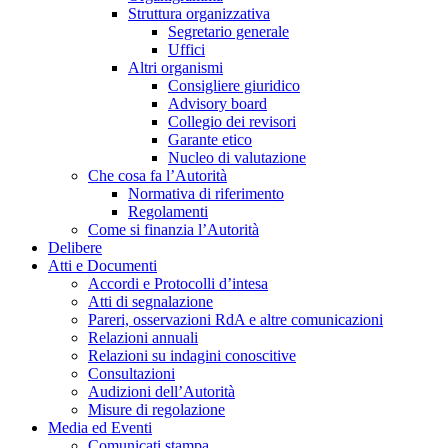
Struttura organizzativa
Segretario generale
Uffici
Altri organismi
Consigliere giuridico
Advisory board
Collegio dei revisori
Garante etico
Nucleo di valutazione
Che cosa fa l’Autorità
Normativa di riferimento
Regolamenti
Come si finanzia l’Autorità
Delibere
Atti e Documenti
Accordi e Protocolli d’intesa
Atti di segnalazione
Pareri, osservazioni RdA e altre comunicazioni
Relazioni annuali
Relazioni su indagini conoscitive
Consultazioni
Audizioni dell’Autorità
Misure di regolazione
Media ed Eventi
Comunicati stampa