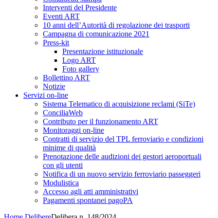
Interventi del Presidente
Eventi ART
10 anni dell’Autorità di regolazione dei trasporti
Campagna di comunicazione 2021
Press-kit
Presentazione istituzionale
Logo ART
Foto gallery
Bollettino ART
Notizie
Servizi on-line
Sistema Telematico di acquisizione reclami (SiTe)
ConciliaWeb
Contributo per il funzionamento ART
Monitoraggi on-line
Contratti di servizio del TPL ferroviario e condizioni
minime di qualità
Prenotazione delle audizioni dei gestori aeroportuali
con gli utenti
Notifica di un nuovo servizio ferroviario passeggeri
Modulistica
Accesso agli atti amministrativi
Pagamenti spontanei pagoPA
Home
Delibere
Delibera n. 148/2024