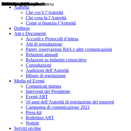
Delibere
Pareri
Consultazioni
Audizioni
Atti di Segnalazione
Accordi e Protocolli d'Intesa
Relazioni annuali
Misure di regolazione
Notizie
Comunicati Stampa
Bollettini ART
Convegni ART
Interviste del Presidente
Articoli in primo piano
Interventi del Presidente
2004
2005
2010
2013
2014
2015
2016
2017
2018
2019
202
2020
2021
2022
2023
2024
2025
2026
Aereo
Marittimo
Terrestre
Autorità
Che cos’è l’Autorità
Che cosa fa l’Autorità
Come si finanzia l’Autorità
Delibere
Atti e Documenti
Accordi e Protocolli d’intesa
Atti di segnalazione
Pareri, osservazioni RdA e altre comunicazioni
Relazioni annuali
Relazioni su indagini conoscitive
Consultazioni
Audizioni dell’Autorità
Misure di regolazione
Media ed Eventi
Comunicati stampa
Interventi del Presidente
Eventi ART
10 anni dell’Autorità di regolazione dei trasporti
Campagna di comunicazione 2021
Press-kit
Bollettino ART
Notizie
Servizi on-line