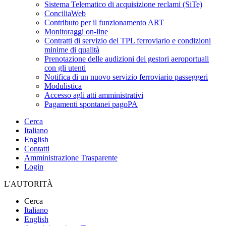
Sistema Telematico di acquisizione reclami (SiTe)
ConciliaWeb
Contributo per il funzionamento ART
Monitoraggi on-line
Contratti di servizio del TPL ferroviario e condizioni
minime di qualità
Prenotazione delle audizioni dei gestori aeroportuali
con gli utenti
Notifica di un nuovo servizio ferroviario passeggeri
Modulistica
Accesso agli atti amministrativi
Pagamenti spontanei pagoPA
Cerca
Italiano
English
Contatti
Amministrazione Trasparente
Login
L'AUTORITÀ
Cerca
Italiano
English