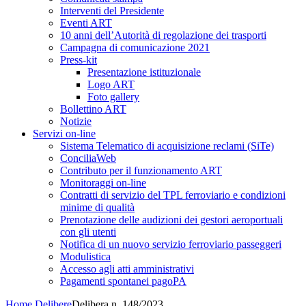
Interventi del Presidente
Eventi ART
10 anni dell’Autorità di regolazione dei trasporti
Campagna di comunicazione 2021
Press-kit
Presentazione istituzionale
Logo ART
Foto gallery
Bollettino ART
Notizie
Servizi on-line
Sistema Telematico di acquisizione reclami (SiTe)
ConciliaWeb
Contributo per il funzionamento ART
Monitoraggi on-line
Contratti di servizio del TPL ferroviario e condizioni
minime di qualità
Prenotazione delle audizioni dei gestori aeroportuali
con gli utenti
Notifica di un nuovo servizio ferroviario passeggeri
Modulistica
Accesso agli atti amministrativi
Pagamenti spontanei pagoPA
Home
Delibere
Delibera n. 148/2023