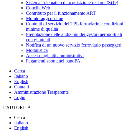
Sistema Telematico di acquisizione reclami (SiTe)
ConciliaWeb
Contributo per il funzionamento ART
Monitoraggi on-line
Contratti di servizio del TPL ferroviario e condizioni
minime di qualità
Prenotazione delle audizioni dei gestori aeroportuali
con gli utenti
Notifica di un nuovo servizio ferroviario passeggeri
Modulistica
Accesso agli atti amministrativi
Pagamenti spontanei pagoPA
Cerca
Italiano
English
Contatti
Amministrazione Trasparente
Login
L'AUTORITÀ
Cerca
Italiano
English