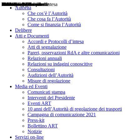
Delibere
Pareri
Consultazioni
Audizioni
Atti di Segnalazione
Accordi e Protocolli d'Intesa
Relazioni annuali
Misure di regolazione
Notizie
Comunicati Stampa
Bollettini ART
Convegni ART
Interviste del Presidente
Articoli in primo piano
Interventi del Presidente
2004
2005
2010
2013
2014
2015
2016
2017
2018
2019
202
2020
2021
2022
2023
2024
2025
2026
Aereo
Marittimo
Terrestre
Autorità
Che cos’è l’Autorità
Che cosa fa l’Autorità
Come si finanzia l’Autorità
Delibere
Atti e Documenti
Accordi e Protocolli d’intesa
Atti di segnalazione
Pareri, osservazioni RdA e altre comunicazioni
Relazioni annuali
Relazioni su indagini conoscitive
Consultazioni
Audizioni dell’Autorità
Misure di regolazione
Media ed Eventi
Comunicati stampa
Interventi del Presidente
Eventi ART
10 anni dell’Autorità di regolazione dei trasporti
Campagna di comunicazione 2021
Press-kit
Bollettino ART
Notizie
Servizi on-line