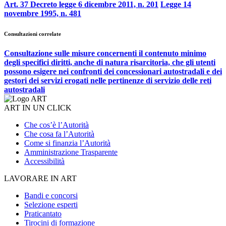
Art. 37 Decreto legge 6 dicembre 2011, n. 201
Legge 14
novembre 1995, n. 481
Consultazioni correlate
Consultazione sulle misure concernenti il contenuto minimo
degli specifici diritti, anche di natura risarcitoria, che gli utenti
possono esigere nei confronti dei concessionari autostradali e dei
gestori dei servizi erogati nelle pertinenze di servizio delle reti
autostradali
ART IN UN CLICK
Che cos’è l’Autorità
Che cosa fa l’Autorità
Come si finanzia l’Autorità
Amministrazione Trasparente
Accessibilità
LAVORARE IN ART
Bandi e concorsi
Selezione esperti
Praticantato
Tirocini di formazione