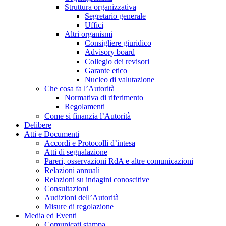
Struttura organizzativa
Segretario generale
Uffici
Altri organismi
Consigliere giuridico
Advisory board
Collegio dei revisori
Garante etico
Nucleo di valutazione
Che cosa fa l’Autorità
Normativa di riferimento
Regolamenti
Come si finanzia l’Autorità
Delibere
Atti e Documenti
Accordi e Protocolli d’intesa
Atti di segnalazione
Pareri, osservazioni RdA e altre comunicazioni
Relazioni annuali
Relazioni su indagini conoscitive
Consultazioni
Audizioni dell’Autorità
Misure di regolazione
Media ed Eventi
Comunicati stampa