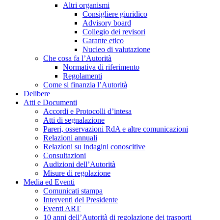
Altri organismi
Consigliere giuridico
Advisory board
Collegio dei revisori
Garante etico
Nucleo di valutazione
Che cosa fa l’Autorità
Normativa di riferimento
Regolamenti
Come si finanzia l’Autorità
Delibere
Atti e Documenti
Accordi e Protocolli d’intesa
Atti di segnalazione
Pareri, osservazioni RdA e altre comunicazioni
Relazioni annuali
Relazioni su indagini conoscitive
Consultazioni
Audizioni dell’Autorità
Misure di regolazione
Media ed Eventi
Comunicati stampa
Interventi del Presidente
Eventi ART
10 anni dell’Autorità di regolazione dei trasporti