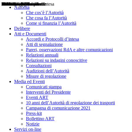
Delibere
Pareri
Consultazioni
Audizioni
Atti di Segnalazione
Accordi e Protocolli d'Intesa
Relazioni annuali
Misure di regolazione
Notizie
Comunicati Stampa
Bollettini ART
Convegni ART
Interviste del Presidente
Articoli in primo piano
Interventi del Presidente
2004
2005
2010
2013
2014
2015
2016
2017
2018
2019
202
2020
2021
2022
2023
2024
2025
2026
Aereo
Marittimo
Terrestre
Autorità
Che cos’è l’Autorità
Che cosa fa l’Autorità
Come si finanzia l’Autorità
Delibere
Atti e Documenti
Accordi e Protocolli d’intesa
Atti di segnalazione
Pareri, osservazioni RdA e altre comunicazioni
Relazioni annuali
Relazioni su indagini conoscitive
Consultazioni
Audizioni dell’Autorità
Misure di regolazione
Media ed Eventi
Comunicati stampa
Interventi del Presidente
Eventi ART
10 anni dell’Autorità di regolazione dei trasporti
Campagna di comunicazione 2021
Press-kit
Bollettino ART
Notizie
Servizi on-line