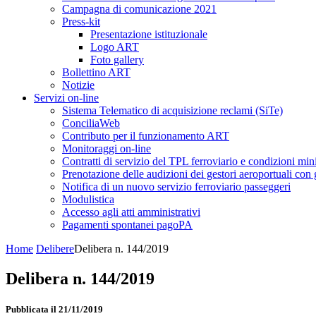
Campagna di comunicazione 2021
Press-kit
Presentazione istituzionale
Logo ART
Foto gallery
Bollettino ART
Notizie
Servizi on-line
Sistema Telematico di acquisizione reclami (SiTe)
ConciliaWeb
Contributo per il funzionamento ART
Monitoraggi on-line
Contratti di servizio del TPL ferroviario e condizioni min
Prenotazione delle audizioni dei gestori aeroportuali con g
Notifica di un nuovo servizio ferroviario passeggeri
Modulistica
Accesso agli atti amministrativi
Pagamenti spontanei pagoPA
Home
Delibere
Delibera n. 144/2019
Delibera n. 144/2019
Pubblicata il 21/11/2019