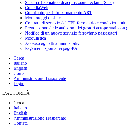
Sistema Telematico di acquisizione reclami (SiTe)
ConciliaWeb
Contributo per il funzionamento ART
Monitoraggi on-line
Contratti di servizio del TPL ferroviario e condizioni min
Prenotazione delle audizioni dei gestori aeroportuali con g
Notifica di un nuovo servizio ferroviario passeggeri
Modulistica
Accesso agli atti amministrativi
Pagamenti spontanei pagoPA
Cerca
Italiano
English
Contatti
Amministrazione Trasparente
Login
L'AUTORITÀ
Cerca
Italiano
English
Amministrazione Trasparente
Contatti