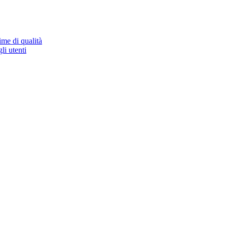
ime di qualità
li utenti