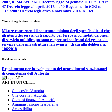
2007, n. 244
Art. 71-82 Decreto legge 24 gennaio 2012, n. 1
Art.
47 Decreto legge 24 aprile 2017, n. 50
Regolamento (CE) n.
1371/2007
Decreto legislativo 4 novembre 2014, n. 169
Misure di regolazione correlate
Misure concernenti il contenuto minimo degli specifici diritti che
gli utenti dei servizi di trasporto per ferrovia connotati da oneri
di servizio pubblico possono esigere nei confronti dei gestori dei
servizi e delle infrastrutture ferroviarie - di cui alla delibera n.
106/2018
Regolamenti correlati
Regolamento per lo svolgimento dei procedimenti sanzionatori
di competenza dell’Autorità
ART IN UN CLICK
Che cos’è l’Autorità
Che cosa fa l’Autorità
Come si finanzia l’Autorità
Amministrazione Trasparente
Accessibilità