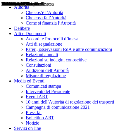
Delibere
Pareri
Consultazioni
Audizioni
Atti di Segnalazione
Accordi e Protocolli d'Intesa
Relazioni annuali
Misure di regolazione
Notizie
Comunicati Stampa
Bollettini ART
Convegni ART
Interviste del Presidente
Articoli in primo piano
Interventi del Presidente
2004
2005
2010
2013
2014
2015
2016
2017
2018
2019
202
2020
2021
2022
2023
2024
2025
2026
Aereo
Marittimo
Terrestre
Autorità
Che cos’è l’Autorità
Che cosa fa l’Autorità
Come si finanzia l’Autorità
Delibere
Atti e Documenti
Accordi e Protocolli d’intesa
Atti di segnalazione
Pareri, osservazioni RdA e altre comunicazioni
Relazioni annuali
Relazioni su indagini conoscitive
Consultazioni
Audizioni dell’Autorità
Misure di regolazione
Media ed Eventi
Comunicati stampa
Interventi del Presidente
Eventi ART
10 anni dell’Autorità di regolazione dei trasporti
Campagna di comunicazione 2021
Press-kit
Bollettino ART
Notizie
Servizi on-line