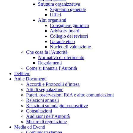
Struttura organizzativa
Segretario generale
Uffici
Altri organismi
Consigliere giuridico
Advisory board
Collegio dei revisori
Garante etico
Nucleo di valutazione
Che cosa fa l’Autorità
Normativa di riferimento
Regolamenti
Come si finanzia l’Autorità
Delibere
Atti e Documenti
Accordi e Protocolli d’intesa
Atti di segnalazione
Pareri, osservazioni RdA e altre comunicazioni
Relazioni annuali
Relazioni su indagini conoscitive
Consultazioni
Audizioni dell’Autorità
Misure di regolazione
Media ed Eventi
Comunicati stampa