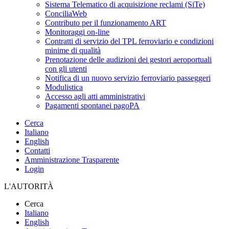
Sistema Telematico di acquisizione reclami (SiTe)
ConciliaWeb
Contributo per il funzionamento ART
Monitoraggi on-line
Contratti di servizio del TPL ferroviario e condizioni
minime di qualità
Prenotazione delle audizioni dei gestori aeroportuali
con gli utenti
Notifica di un nuovo servizio ferroviario passeggeri
Modulistica
Accesso agli atti amministrativi
Pagamenti spontanei pagoPA
Cerca
Italiano
English
Contatti
Amministrazione Trasparente
Login
L'AUTORITÀ
Cerca
Italiano
English