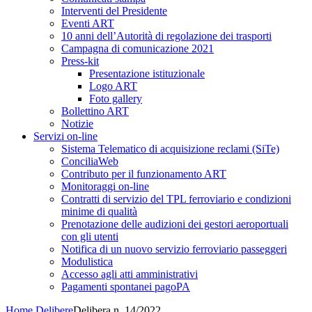
Interventi del Presidente
Eventi ART
10 anni dell’Autorità di regolazione dei trasporti
Campagna di comunicazione 2021
Press-kit
Presentazione istituzionale
Logo ART
Foto gallery
Bollettino ART
Notizie
Servizi on-line
Sistema Telematico di acquisizione reclami (SiTe)
ConciliaWeb
Contributo per il funzionamento ART
Monitoraggi on-line
Contratti di servizio del TPL ferroviario e condizioni
minime di qualità
Prenotazione delle audizioni dei gestori aeroportuali
con gli utenti
Notifica di un nuovo servizio ferroviario passeggeri
Modulistica
Accesso agli atti amministrativi
Pagamenti spontanei pagoPA
Home
Delibere
Delibera n. 14/2022