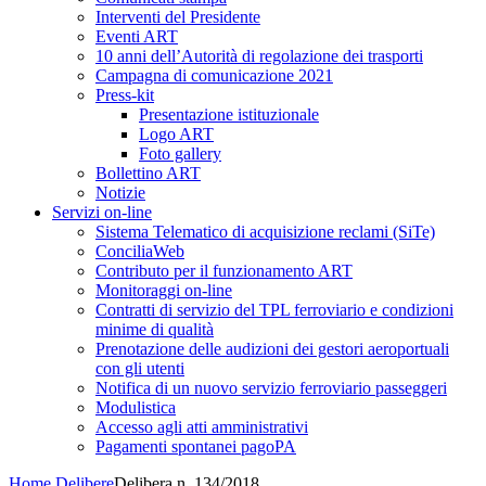
Interventi del Presidente
Eventi ART
10 anni dell’Autorità di regolazione dei trasporti
Campagna di comunicazione 2021
Press-kit
Presentazione istituzionale
Logo ART
Foto gallery
Bollettino ART
Notizie
Servizi on-line
Sistema Telematico di acquisizione reclami (SiTe)
ConciliaWeb
Contributo per il funzionamento ART
Monitoraggi on-line
Contratti di servizio del TPL ferroviario e condizioni
minime di qualità
Prenotazione delle audizioni dei gestori aeroportuali
con gli utenti
Notifica di un nuovo servizio ferroviario passeggeri
Modulistica
Accesso agli atti amministrativi
Pagamenti spontanei pagoPA
Home
Delibere
Delibera n. 134/2018