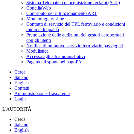
Sistema Telematico di acquisizione reclami (SiTe)
ConciliaWeb
Contributo per il funzionamento ART
Monitoraggi on-line
Contratti di servizio del TPL ferroviario e condizioni
minime di qualità
Prenotazione delle audizioni dei gestori aeroportuali
con gli utenti
Notifica di un nuovo servizio ferroviario passeggeri
Modulistica
Accesso agli atti amministrativi
Pagamenti spontanei pagoPA
Cerca
Italiano
English
Contatti
Amministrazione Trasparente
Login
L'AUTORITÀ
Cerca
Italiano
English