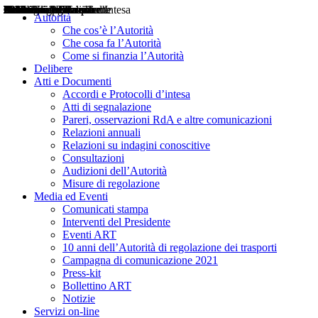
Delibere
Pareri
Consultazioni
Audizioni
Atti di Segnalazione
Accordi e Protocolli d'Intesa
Relazioni annuali
Misure di regolazione
Notizie
Comunicati Stampa
Bollettini ART
Convegni ART
Interviste del Presidente
Articoli in primo piano
Interventi del Presidente
2004
2005
2010
2013
2014
2015
2016
2017
2018
2019
202
2020
2021
2022
2023
2024
2025
2026
Aereo
Marittimo
Terrestre
Autorità
Che cos’è l’Autorità
Che cosa fa l’Autorità
Come si finanzia l’Autorità
Delibere
Atti e Documenti
Accordi e Protocolli d’intesa
Atti di segnalazione
Pareri, osservazioni RdA e altre comunicazioni
Relazioni annuali
Relazioni su indagini conoscitive
Consultazioni
Audizioni dell’Autorità
Misure di regolazione
Media ed Eventi
Comunicati stampa
Interventi del Presidente
Eventi ART
10 anni dell’Autorità di regolazione dei trasporti
Campagna di comunicazione 2021
Press-kit
Bollettino ART
Notizie
Servizi on-line