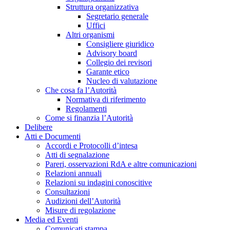
Struttura organizzativa
Segretario generale
Uffici
Altri organismi
Consigliere giuridico
Advisory board
Collegio dei revisori
Garante etico
Nucleo di valutazione
Che cosa fa l’Autorità
Normativa di riferimento
Regolamenti
Come si finanzia l’Autorità
Delibere
Atti e Documenti
Accordi e Protocolli d’intesa
Atti di segnalazione
Pareri, osservazioni RdA e altre comunicazioni
Relazioni annuali
Relazioni su indagini conoscitive
Consultazioni
Audizioni dell’Autorità
Misure di regolazione
Media ed Eventi
Comunicati stampa