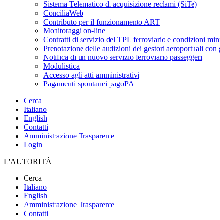
Sistema Telematico di acquisizione reclami (SiTe)
ConciliaWeb
Contributo per il funzionamento ART
Monitoraggi on-line
Contratti di servizio del TPL ferroviario e condizioni min
Prenotazione delle audizioni dei gestori aeroportuali con g
Notifica di un nuovo servizio ferroviario passeggeri
Modulistica
Accesso agli atti amministrativi
Pagamenti spontanei pagoPA
Cerca
Italiano
English
Contatti
Amministrazione Trasparente
Login
L'AUTORITÀ
Cerca
Italiano
English
Amministrazione Trasparente
Contatti