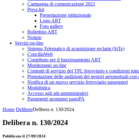
Campagna di comunicazione 2021
Press-kit
Presentazione istituzionale
Logo ART
Foto gallery
Bollettino ART
Notizie
Servizi on-line
Sistema Telematico di acquisizione reclami (SiTe)
ConciliaWeb
Contributo per il funzionamento ART
Monitoraggi on-line
Contratti di servizio del TPL ferroviario e condizioni min
Prenotazione delle audizioni dei gestori aeroportuali con g
Notifica di un nuovo servizio ferroviario passeggeri
Modulistica
Accesso agli atti amministrativi
Pagamenti spontanei pagoPA
Home
Delibere
Delibera n. 130/2024
Delibera n. 130/2024
Pubblicata il 27/09/2024