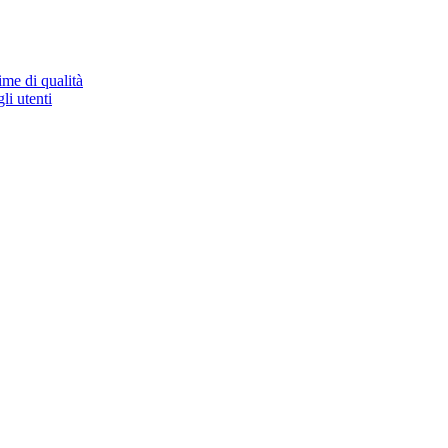
ime di qualità
li utenti