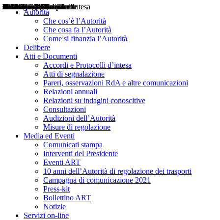
Delibere
Pareri
Consultazioni
Audizioni
Atti di Segnalazione
Accordi e Protocolli d'Intesa
Relazioni annuali
Misure di regolazione
Notizie
Comunicati Stampa
Bollettini ART
Convegni ART
Interviste del Presidente
Articoli in primo piano
Interventi del Presidente
2004
2005
2010
2013
2014
2015
2016
2017
2018
2019
202
2020
2021
2022
2023
2024
2025
2026
Aereo
Marittimo
Terrestre
Autorità
Che cos’è l’Autorità
Che cosa fa l’Autorità
Come si finanzia l’Autorità
Delibere
Atti e Documenti
Accordi e Protocolli d’intesa
Atti di segnalazione
Pareri, osservazioni RdA e altre comunicazioni
Relazioni annuali
Relazioni su indagini conoscitive
Consultazioni
Audizioni dell’Autorità
Misure di regolazione
Media ed Eventi
Comunicati stampa
Interventi del Presidente
Eventi ART
10 anni dell’Autorità di regolazione dei trasporti
Campagna di comunicazione 2021
Press-kit
Bollettino ART
Notizie
Servizi on-line