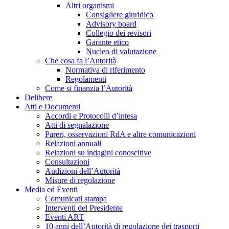
Altri organismi
Consigliere giuridico
Advisory board
Collegio dei revisori
Garante etico
Nucleo di valutazione
Che cosa fa l’Autorità
Normativa di riferimento
Regolamenti
Come si finanzia l’Autorità
Delibere
Atti e Documenti
Accordi e Protocolli d’intesa
Atti di segnalazione
Pareri, osservazioni RdA e altre comunicazioni
Relazioni annuali
Relazioni su indagini conoscitive
Consultazioni
Audizioni dell’Autorità
Misure di regolazione
Media ed Eventi
Comunicati stampa
Interventi del Presidente
Eventi ART
10 anni dell’Autorità di regolazione dei trasporti