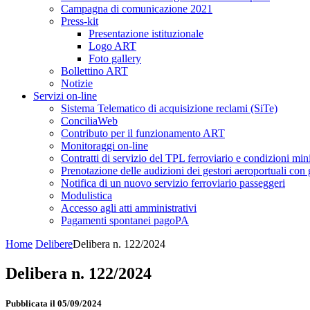
Campagna di comunicazione 2021
Press-kit
Presentazione istituzionale
Logo ART
Foto gallery
Bollettino ART
Notizie
Servizi on-line
Sistema Telematico di acquisizione reclami (SiTe)
ConciliaWeb
Contributo per il funzionamento ART
Monitoraggi on-line
Contratti di servizio del TPL ferroviario e condizioni min
Prenotazione delle audizioni dei gestori aeroportuali con g
Notifica di un nuovo servizio ferroviario passeggeri
Modulistica
Accesso agli atti amministrativi
Pagamenti spontanei pagoPA
Home
Delibere
Delibera n. 122/2024
Delibera n. 122/2024
Pubblicata il 05/09/2024