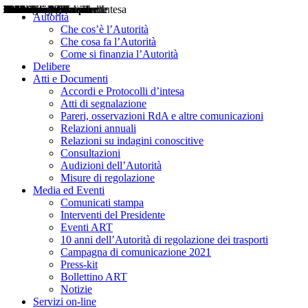
Delibere
Pareri
Consultazioni
Audizioni
Atti di Segnalazione
Accordi e Protocolli d'Intesa
Relazioni annuali
Misure di regolazione
Notizie
Comunicati Stampa
Bollettini ART
Convegni ART
Interviste del Presidente
Articoli in primo piano
Interventi del Presidente
2004
2005
2010
2013
2014
2015
2016
2017
2018
2019
202
2020
2021
2022
2023
2024
2025
2026
Aereo
Marittimo
Terrestre
Autorità
Che cos’è l’Autorità
Che cosa fa l’Autorità
Come si finanzia l’Autorità
Delibere
Atti e Documenti
Accordi e Protocolli d’intesa
Atti di segnalazione
Pareri, osservazioni RdA e altre comunicazioni
Relazioni annuali
Relazioni su indagini conoscitive
Consultazioni
Audizioni dell’Autorità
Misure di regolazione
Media ed Eventi
Comunicati stampa
Interventi del Presidente
Eventi ART
10 anni dell’Autorità di regolazione dei trasporti
Campagna di comunicazione 2021
Press-kit
Bollettino ART
Notizie
Servizi on-line