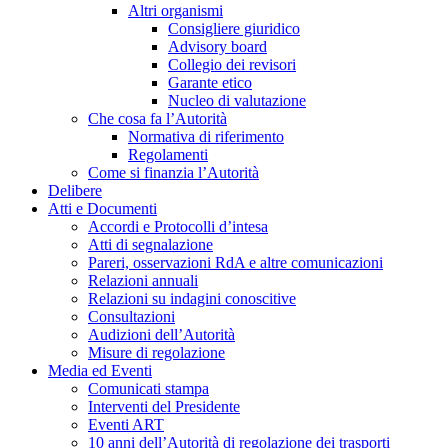
Altri organismi
Consigliere giuridico
Advisory board
Collegio dei revisori
Garante etico
Nucleo di valutazione
Che cosa fa l’Autorità
Normativa di riferimento
Regolamenti
Come si finanzia l’Autorità
Delibere
Atti e Documenti
Accordi e Protocolli d’intesa
Atti di segnalazione
Pareri, osservazioni RdA e altre comunicazioni
Relazioni annuali
Relazioni su indagini conoscitive
Consultazioni
Audizioni dell’Autorità
Misure di regolazione
Media ed Eventi
Comunicati stampa
Interventi del Presidente
Eventi ART
10 anni dell’Autorità di regolazione dei trasporti