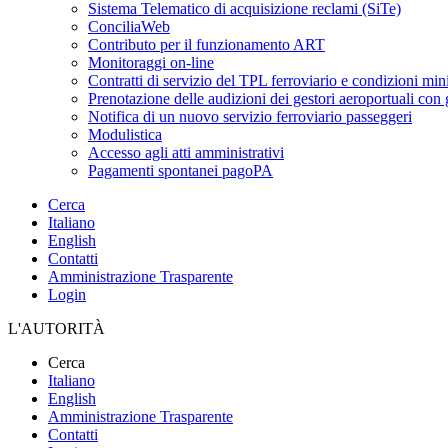
Sistema Telematico di acquisizione reclami (SiTe)
ConciliaWeb
Contributo per il funzionamento ART
Monitoraggi on-line
Contratti di servizio del TPL ferroviario e condizioni min
Prenotazione delle audizioni dei gestori aeroportuali con g
Notifica di un nuovo servizio ferroviario passeggeri
Modulistica
Accesso agli atti amministrativi
Pagamenti spontanei pagoPA
Cerca
Italiano
English
Contatti
Amministrazione Trasparente
Login
L'AUTORITÀ
Cerca
Italiano
English
Amministrazione Trasparente
Contatti