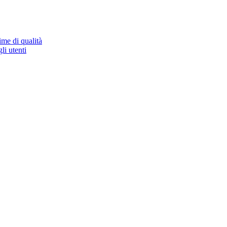
ime di qualità
li utenti