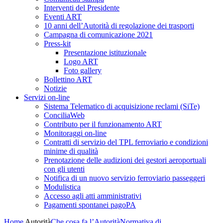
Interventi del Presidente
Eventi ART
10 anni dell’Autorità di regolazione dei trasporti
Campagna di comunicazione 2021
Press-kit
Presentazione istituzionale
Logo ART
Foto gallery
Bollettino ART
Notizie
Servizi on-line
Sistema Telematico di acquisizione reclami (SiTe)
ConciliaWeb
Contributo per il funzionamento ART
Monitoraggi on-line
Contratti di servizio del TPL ferroviario e condizioni
minime di qualità
Prenotazione delle audizioni dei gestori aeroportuali
con gli utenti
Notifica di un nuovo servizio ferroviario passeggeri
Modulistica
Accesso agli atti amministrativi
Pagamenti spontanei pagoPA
Home
Autorità
Che cosa fa l’Autorità
Normativa di