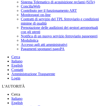
Sistema Telematico di acquisizione reclami (SiTe)
ConciliaWeb
Contributo per il funzionamento ART
Monitoraggi on-line
Contratti di servizio del TPL ferroviario e condizioni
minime di qualità
Prenotazione delle audizioni dei gestori aeroportuali
con gli utenti
Notifica di un nuovo servizio ferroviario passeggeri
Modulistica
Accesso agli atti amministrativi
Pagamenti spontanei pagoPA
Cerca
Italiano
English
Contatti
Amministrazione Trasparente
Login
L'AUTORITÀ
Cerca
Italiano
English