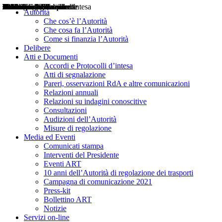
Delibere
Pareri
Consultazioni
Audizioni
Atti di Segnalazione
Accordi e Protocolli d'Intesa
Relazioni annuali
Misure di regolazione
Notizie
Comunicati Stampa
Bollettini ART
Convegni ART
Interviste del Presidente
Articoli in primo piano
Interventi del Presidente
2004
2005
2010
2013
2014
2015
2016
2017
2018
2019
202
2020
2021
2022
2023
2024
2025
2026
Aereo
Marittimo
Terrestre
Autorità
Che cos’è l’Autorità
Che cosa fa l’Autorità
Come si finanzia l’Autorità
Delibere
Atti e Documenti
Accordi e Protocolli d’intesa
Atti di segnalazione
Pareri, osservazioni RdA e altre comunicazioni
Relazioni annuali
Relazioni su indagini conoscitive
Consultazioni
Audizioni dell’Autorità
Misure di regolazione
Media ed Eventi
Comunicati stampa
Interventi del Presidente
Eventi ART
10 anni dell’Autorità di regolazione dei trasporti
Campagna di comunicazione 2021
Press-kit
Bollettino ART
Notizie
Servizi on-line