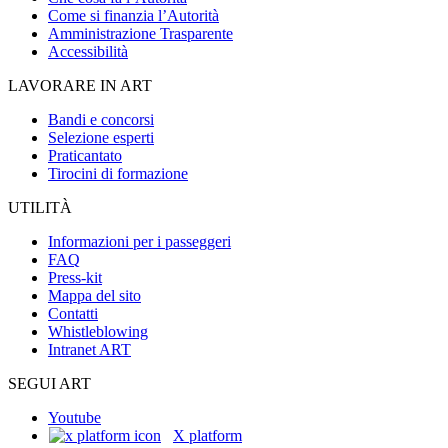
Come si finanzia l’Autorità
Amministrazione Trasparente
Accessibilità
LAVORARE IN ART
Bandi e concorsi
Selezione esperti
Praticantato
Tirocini di formazione
UTILITÀ
Informazioni per i passeggeri
FAQ
Press-kit
Mappa del sito
Contatti
Whistleblowing
Intranet ART
SEGUI ART
Youtube
X platform