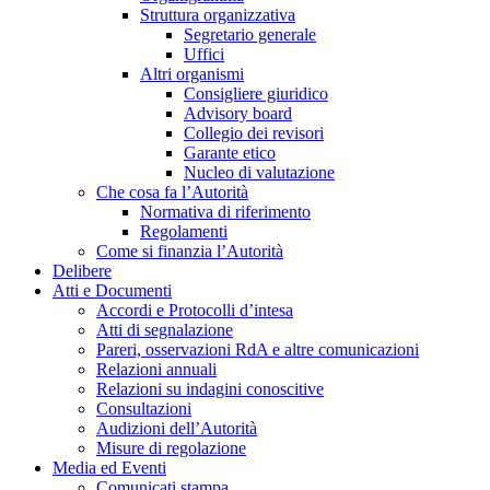
Struttura organizzativa
Segretario generale
Uffici
Altri organismi
Consigliere giuridico
Advisory board
Collegio dei revisori
Garante etico
Nucleo di valutazione
Che cosa fa l’Autorità
Normativa di riferimento
Regolamenti
Come si finanzia l’Autorità
Delibere
Atti e Documenti
Accordi e Protocolli d’intesa
Atti di segnalazione
Pareri, osservazioni RdA e altre comunicazioni
Relazioni annuali
Relazioni su indagini conoscitive
Consultazioni
Audizioni dell’Autorità
Misure di regolazione
Media ed Eventi
Comunicati stampa