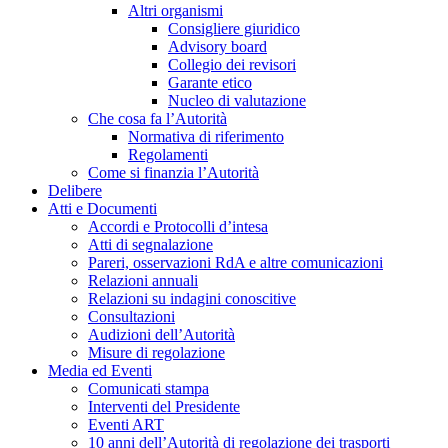
Altri organismi
Consigliere giuridico
Advisory board
Collegio dei revisori
Garante etico
Nucleo di valutazione
Che cosa fa l’Autorità
Normativa di riferimento
Regolamenti
Come si finanzia l’Autorità
Delibere
Atti e Documenti
Accordi e Protocolli d’intesa
Atti di segnalazione
Pareri, osservazioni RdA e altre comunicazioni
Relazioni annuali
Relazioni su indagini conoscitive
Consultazioni
Audizioni dell’Autorità
Misure di regolazione
Media ed Eventi
Comunicati stampa
Interventi del Presidente
Eventi ART
10 anni dell’Autorità di regolazione dei trasporti