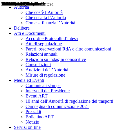
Delibere
Pareri
Consultazioni
Audizioni
Atti di Segnalazione
Accordi e Protocolli d'Intesa
Relazioni annuali
Misure di regolazione
Notizie
Comunicati Stampa
Bollettini ART
Convegni ART
Interviste del Presidente
Articoli in primo piano
Interventi del Presidente
2004
2005
2010
2013
2014
2015
2016
2017
2018
2019
202
2020
2021
2022
2023
2024
2025
2026
Aereo
Marittimo
Terrestre
Autorità
Che cos’è l’Autorità
Che cosa fa l’Autorità
Come si finanzia l’Autorità
Delibere
Atti e Documenti
Accordi e Protocolli d’intesa
Atti di segnalazione
Pareri, osservazioni RdA e altre comunicazioni
Relazioni annuali
Relazioni su indagini conoscitive
Consultazioni
Audizioni dell’Autorità
Misure di regolazione
Media ed Eventi
Comunicati stampa
Interventi del Presidente
Eventi ART
10 anni dell’Autorità di regolazione dei trasporti
Campagna di comunicazione 2021
Press-kit
Bollettino ART
Notizie
Servizi on-line