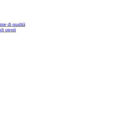
ime di qualità
li utenti