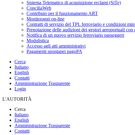
Sistema Telematico di acquisizione reclami (SiTe)
ConciliaWeb
Contributo per il funzionamento ART
Monitoraggi on-line
Contratti di servizio del TPL ferroviario e condizioni min
Prenotazione delle audizioni dei gestori aeroportuali con g
Notifica di un nuovo servizio ferroviario passeggeri
Modulistica
Accesso agli atti amministrativi
Pagamenti spontanei pagoPA
Cerca
Italiano
English
Contatti
Amministrazione Trasparente
Login
L'AUTORITÀ
Cerca
Italiano
English
Amministrazione Trasparente
Contatti