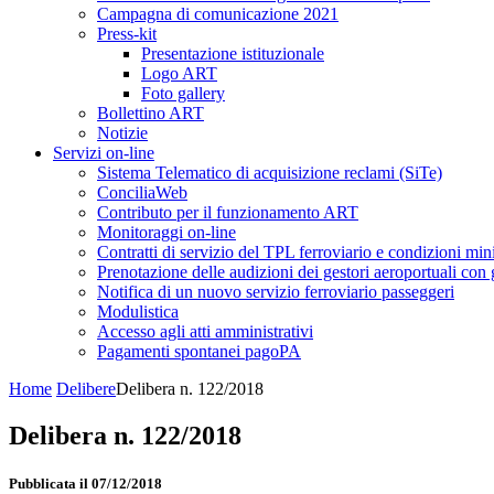
Campagna di comunicazione 2021
Press-kit
Presentazione istituzionale
Logo ART
Foto gallery
Bollettino ART
Notizie
Servizi on-line
Sistema Telematico di acquisizione reclami (SiTe)
ConciliaWeb
Contributo per il funzionamento ART
Monitoraggi on-line
Contratti di servizio del TPL ferroviario e condizioni min
Prenotazione delle audizioni dei gestori aeroportuali con g
Notifica di un nuovo servizio ferroviario passeggeri
Modulistica
Accesso agli atti amministrativi
Pagamenti spontanei pagoPA
Home
Delibere
Delibera n. 122/2018
Delibera n. 122/2018
Pubblicata il 07/12/2018