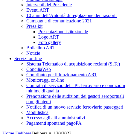
Interventi del Presidente
Eventi ART
10 anni dell’Autorità di regolazione dei trasporti
Campagna di comunicazione 2021
Press-kit
Presentazione istituzionale
Logo ART
Foto gallery
Bollettino ART
Notizie
Servizi on-line
Sistema Telematico di acquisizione reclami (SiTe)
ConciliaWeb
Contributo per il funzionamento ART
Monitoraggi on-line
Contratti di servizio del TPL ferroviario e condizioni
minime di qualità
Prenotazione delle audizioni dei gestori aeroportuali
con gli utenti
Notifica di un nuovo servizio ferroviario passeggeri
Modulistica
Accesso agli atti amministrativi
Pagamenti spontanei pagoPA
Home
Delibere
Delibera n. 120/2023