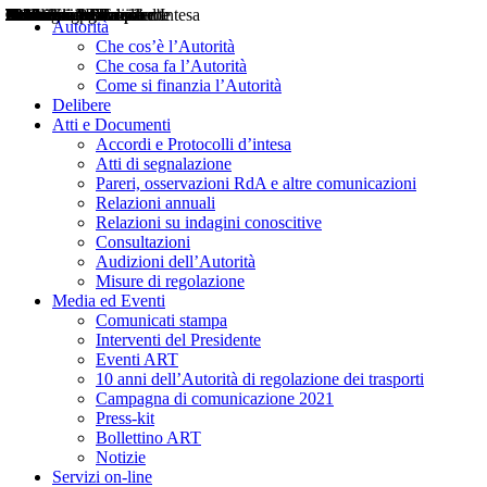
Delibere
Pareri
Consultazioni
Audizioni
Atti di Segnalazione
Accordi e Protocolli d'Intesa
Relazioni annuali
Misure di regolazione
Notizie
Comunicati Stampa
Bollettini ART
Convegni ART
Interviste del Presidente
Articoli in primo piano
Interventi del Presidente
2004
2005
2010
2013
2014
2015
2016
2017
2018
2019
202
2020
2021
2022
2023
2024
2025
2026
Aereo
Marittimo
Terrestre
Autorità
Che cos’è l’Autorità
Che cosa fa l’Autorità
Come si finanzia l’Autorità
Delibere
Atti e Documenti
Accordi e Protocolli d’intesa
Atti di segnalazione
Pareri, osservazioni RdA e altre comunicazioni
Relazioni annuali
Relazioni su indagini conoscitive
Consultazioni
Audizioni dell’Autorità
Misure di regolazione
Media ed Eventi
Comunicati stampa
Interventi del Presidente
Eventi ART
10 anni dell’Autorità di regolazione dei trasporti
Campagna di comunicazione 2021
Press-kit
Bollettino ART
Notizie
Servizi on-line