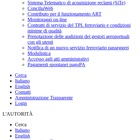
Sistema Telematico di acquisizione reclami (SiTe)
ConciliaWeb
Contributo per il funzionamento ART
Monitoraggi on-line
Contratti di servizio del TPL ferroviario e condizioni
minime di qualità
Prenotazione delle audizioni dei gestori aeroportuali
con gli utenti
Notifica di un nuovo servizio ferroviario passeggeri
Modulistica
Accesso agli atti amministrativi
Pagamenti spontanei pagoPA
Cerca
Italiano
English
Contatti
Amministrazione Trasparente
Login
L'AUTORITÀ
Cerca
Italiano
English