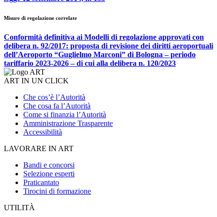
Misure di regolazione correlate
Conformità definitiva ai Modelli di regolazione approvati con
delibera n. 92/2017: proposta di revisione dei diritti aeroportuali
dell’Aeroporto “Guglielmo Marconi” di Bologna – periodo
tariffario 2023-2026 – di cui alla delibera n. 120/2023
ART IN UN CLICK
Che cos’è l’Autorità
Che cosa fa l’Autorità
Come si finanzia l’Autorità
Amministrazione Trasparente
Accessibilità
LAVORARE IN ART
Bandi e concorsi
Selezione esperti
Praticantato
Tirocini di formazione
UTILITÀ