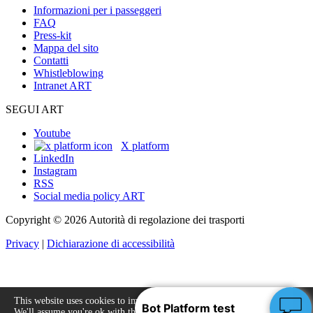
Informazioni per i passeggeri
FAQ
Press-kit
Mappa del sito
Contatti
Whistleblowing
Intranet ART
SEGUI ART
Youtube
X platform
LinkedIn
Instagram
RSS
Social media policy ART
Copyright © 2026 Autorità di regolazione dei trasporti
Privacy
|
Dichiarazione di accessibilità
This website uses cookies to improve your experience.
We'll assume you're ok with this, but you can opt-out
Accept