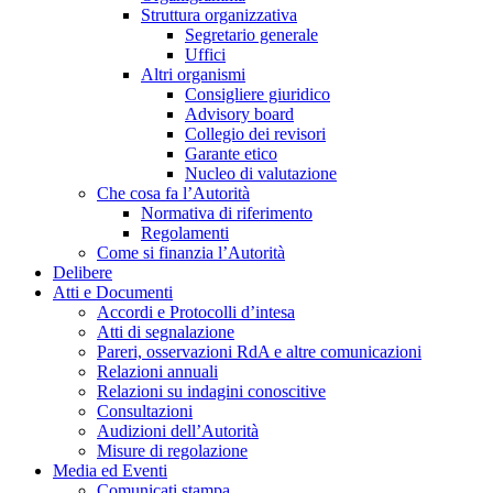
Struttura organizzativa
Segretario generale
Uffici
Altri organismi
Consigliere giuridico
Advisory board
Collegio dei revisori
Garante etico
Nucleo di valutazione
Che cosa fa l’Autorità
Normativa di riferimento
Regolamenti
Come si finanzia l’Autorità
Delibere
Atti e Documenti
Accordi e Protocolli d’intesa
Atti di segnalazione
Pareri, osservazioni RdA e altre comunicazioni
Relazioni annuali
Relazioni su indagini conoscitive
Consultazioni
Audizioni dell’Autorità
Misure di regolazione
Media ed Eventi
Comunicati stampa