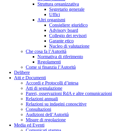
Struttura organizzativa
Segretario generale
Uffici
Altri organismi
Consigliere giuridico
Advisory board
Collegio dei revisori
Garante etico
Nucleo di valutazione
Che cosa fa l’Autorità
Normativa di riferimento
Regolamenti
Come si finanzia l’Autorità
Delibere
Atti e Documenti
Accordi e Protocolli d’intesa
Atti di segnalazione
Pareri, osservazioni RdA e altre comunicazioni
Relazioni annuali
Relazioni su indagini conoscitive
Consultazioni
Audizioni dell’Autorità
Misure di regolazione
Media ed Eventi
Comunicati stampa