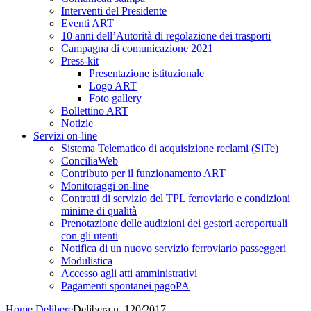
Interventi del Presidente
Eventi ART
10 anni dell’Autorità di regolazione dei trasporti
Campagna di comunicazione 2021
Press-kit
Presentazione istituzionale
Logo ART
Foto gallery
Bollettino ART
Notizie
Servizi on-line
Sistema Telematico di acquisizione reclami (SiTe)
ConciliaWeb
Contributo per il funzionamento ART
Monitoraggi on-line
Contratti di servizio del TPL ferroviario e condizioni
minime di qualità
Prenotazione delle audizioni dei gestori aeroportuali
con gli utenti
Notifica di un nuovo servizio ferroviario passeggeri
Modulistica
Accesso agli atti amministrativi
Pagamenti spontanei pagoPA
Home
Delibere
Delibera n. 120/2017