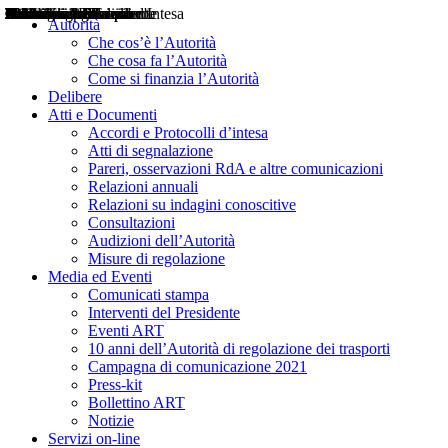
Delibere
Pareri
Consultazioni
Audizioni
Atti di Segnalazione
Accordi e Protocolli d'Intesa
Relazioni annuali
Misure di regolazione
Notizie
Comunicati Stampa
Bollettini ART
Convegni ART
Interviste del Presidente
Articoli in primo piano
Interventi del Presidente
2004
2005
2010
2013
2014
2015
2016
2017
2018
2019
202
2020
2021
2022
2023
2024
2025
2026
Aereo
Marittimo
Terrestre
Autorità
Che cos’è l’Autorità
Che cosa fa l’Autorità
Come si finanzia l’Autorità
Delibere
Atti e Documenti
Accordi e Protocolli d’intesa
Atti di segnalazione
Pareri, osservazioni RdA e altre comunicazioni
Relazioni annuali
Relazioni su indagini conoscitive
Consultazioni
Audizioni dell’Autorità
Misure di regolazione
Media ed Eventi
Comunicati stampa
Interventi del Presidente
Eventi ART
10 anni dell’Autorità di regolazione dei trasporti
Campagna di comunicazione 2021
Press-kit
Bollettino ART
Notizie
Servizi on-line