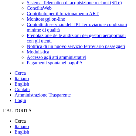
Sistema Telematico di acquisizione reclami (SiTe)
ConciliaWeb
Contributo per il funzionamento ART
Monitoraggi on-line
Contratti di servizio del TPL ferroviario e condizioni
minime di qualità
Prenotazione delle audizioni dei gestori aeroportuali
con gli utenti
Notifica di un nuovo servizio ferroviario passeggeri
Modulistica
Accesso agli atti amministrativi
Pagamenti spontanei pagoPA
Cerca
Italiano
English
Contatti
Amministrazione Trasparente
Login
L'AUTORITÀ
Cerca
Italiano
English