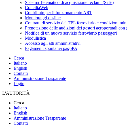
Sistema Telematico di acquisizione reclami (SiTe)
ConciliaWeb
Contributo per il funzionamento ART
Monitoraggi on-line
Contratti di servizio del TPL ferroviario e condizioni min
Prenotazione delle audizioni dei gestori aeroportuali con g
Notifica di un nuovo servizio ferroviario passeggeri
Modulistica
Accesso agli atti amministrativi
Pagamenti spontanei pagoPA
Cerca
Italiano
English
Contatti
Amministrazione Trasparente
Login
L'AUTORITÀ
Cerca
Italiano
English
Amministrazione Trasparente
Contatti