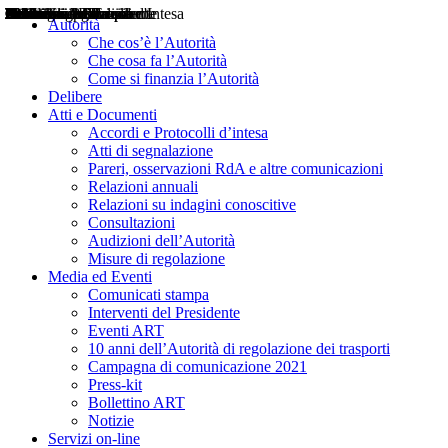
Delibere
Pareri
Consultazioni
Audizioni
Atti di Segnalazione
Accordi e Protocolli d'Intesa
Relazioni annuali
Misure di regolazione
Notizie
Comunicati Stampa
Bollettini ART
Convegni ART
Interviste del Presidente
Articoli in primo piano
Interventi del Presidente
2004
2005
2010
2013
2014
2015
2016
2017
2018
2019
202
2020
2021
2022
2023
2024
2025
2026
Aereo
Marittimo
Terrestre
Autorità
Che cos’è l’Autorità
Che cosa fa l’Autorità
Come si finanzia l’Autorità
Delibere
Atti e Documenti
Accordi e Protocolli d’intesa
Atti di segnalazione
Pareri, osservazioni RdA e altre comunicazioni
Relazioni annuali
Relazioni su indagini conoscitive
Consultazioni
Audizioni dell’Autorità
Misure di regolazione
Media ed Eventi
Comunicati stampa
Interventi del Presidente
Eventi ART
10 anni dell’Autorità di regolazione dei trasporti
Campagna di comunicazione 2021
Press-kit
Bollettino ART
Notizie
Servizi on-line