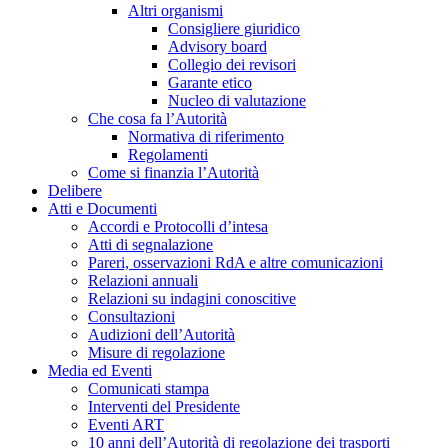
Altri organismi
Consigliere giuridico
Advisory board
Collegio dei revisori
Garante etico
Nucleo di valutazione
Che cosa fa l’Autorità
Normativa di riferimento
Regolamenti
Come si finanzia l’Autorità
Delibere
Atti e Documenti
Accordi e Protocolli d’intesa
Atti di segnalazione
Pareri, osservazioni RdA e altre comunicazioni
Relazioni annuali
Relazioni su indagini conoscitive
Consultazioni
Audizioni dell’Autorità
Misure di regolazione
Media ed Eventi
Comunicati stampa
Interventi del Presidente
Eventi ART
10 anni dell’Autorità di regolazione dei trasporti