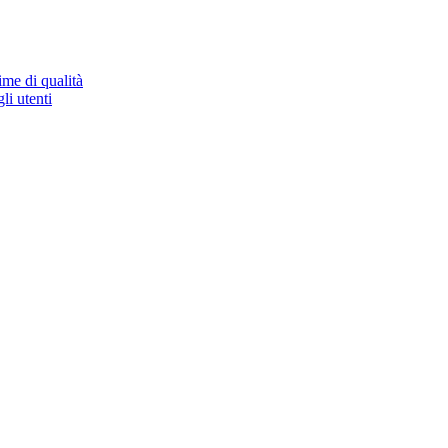
ime di qualità
li utenti