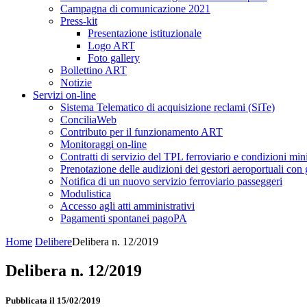
Campagna di comunicazione 2021
Press-kit
Presentazione istituzionale
Logo ART
Foto gallery
Bollettino ART
Notizie
Servizi on-line
Sistema Telematico di acquisizione reclami (SiTe)
ConciliaWeb
Contributo per il funzionamento ART
Monitoraggi on-line
Contratti di servizio del TPL ferroviario e condizioni min
Prenotazione delle audizioni dei gestori aeroportuali con g
Notifica di un nuovo servizio ferroviario passeggeri
Modulistica
Accesso agli atti amministrativi
Pagamenti spontanei pagoPA
Home
Delibere
Delibera n. 12/2019
Delibera n. 12/2019
Pubblicata il 15/02/2019