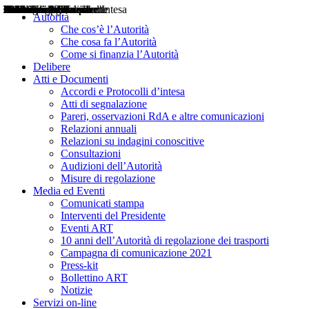
Delibere
Pareri
Consultazioni
Audizioni
Atti di Segnalazione
Accordi e Protocolli d'Intesa
Relazioni annuali
Misure di regolazione
Notizie
Comunicati Stampa
Bollettini ART
Convegni ART
Interviste del Presidente
Articoli in primo piano
Interventi del Presidente
2004
2005
2010
2013
2014
2015
2016
2017
2018
2019
202
2020
2021
2022
2023
2024
2025
2026
Aereo
Marittimo
Terrestre
Autorità
Che cos’è l’Autorità
Che cosa fa l’Autorità
Come si finanzia l’Autorità
Delibere
Atti e Documenti
Accordi e Protocolli d’intesa
Atti di segnalazione
Pareri, osservazioni RdA e altre comunicazioni
Relazioni annuali
Relazioni su indagini conoscitive
Consultazioni
Audizioni dell’Autorità
Misure di regolazione
Media ed Eventi
Comunicati stampa
Interventi del Presidente
Eventi ART
10 anni dell’Autorità di regolazione dei trasporti
Campagna di comunicazione 2021
Press-kit
Bollettino ART
Notizie
Servizi on-line