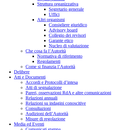
Struttura organizzativa
Segretario generale
Uffici
Altri organismi
Consigliere giuridico
Advisory board
Collegio dei revisori
Garante etico
Nucleo di valutazione
Che cosa fa l’Autorità
Normativa di riferimento
Regolamenti
Come si finanzia l’Autorità
Delibere
Atti e Documenti
Accordi e Protocolli d’intesa
Atti di segnalazione
Pareri, osservazioni RdA e altre comunicazioni
Relazioni annuali
Relazioni su indagini conoscitive
Consultazioni
Audizioni dell’Autorità
Misure di regolazione
Media ed Eventi
Comunicati stampa