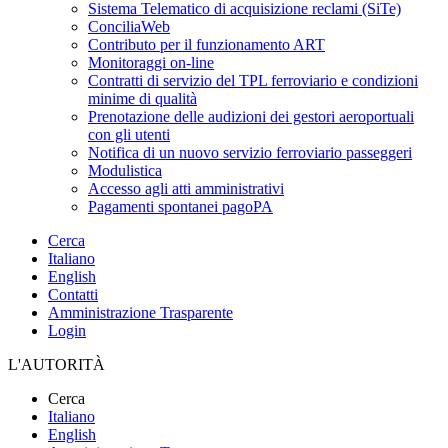
Sistema Telematico di acquisizione reclami (SiTe)
ConciliaWeb
Contributo per il funzionamento ART
Monitoraggi on-line
Contratti di servizio del TPL ferroviario e condizioni
minime di qualità
Prenotazione delle audizioni dei gestori aeroportuali
con gli utenti
Notifica di un nuovo servizio ferroviario passeggeri
Modulistica
Accesso agli atti amministrativi
Pagamenti spontanei pagoPA
Cerca
Italiano
English
Contatti
Amministrazione Trasparente
Login
L'AUTORITÀ
Cerca
Italiano
English