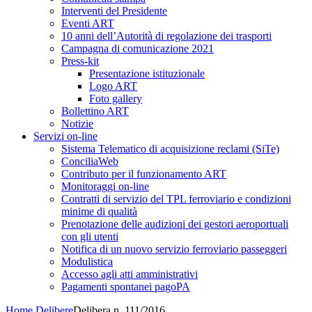
Interventi del Presidente
Eventi ART
10 anni dell’Autorità di regolazione dei trasporti
Campagna di comunicazione 2021
Press-kit
Presentazione istituzionale
Logo ART
Foto gallery
Bollettino ART
Notizie
Servizi on-line
Sistema Telematico di acquisizione reclami (SiTe)
ConciliaWeb
Contributo per il funzionamento ART
Monitoraggi on-line
Contratti di servizio del TPL ferroviario e condizioni
minime di qualità
Prenotazione delle audizioni dei gestori aeroportuali
con gli utenti
Notifica di un nuovo servizio ferroviario passeggeri
Modulistica
Accesso agli atti amministrativi
Pagamenti spontanei pagoPA
Home
Delibere
Delibera n. 111/2016