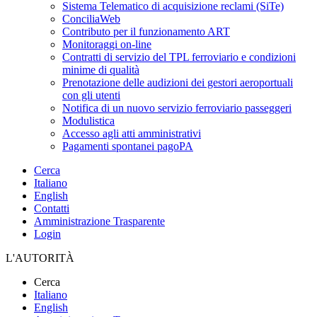
Sistema Telematico di acquisizione reclami (SiTe)
ConciliaWeb
Contributo per il funzionamento ART
Monitoraggi on-line
Contratti di servizio del TPL ferroviario e condizioni
minime di qualità
Prenotazione delle audizioni dei gestori aeroportuali
con gli utenti
Notifica di un nuovo servizio ferroviario passeggeri
Modulistica
Accesso agli atti amministrativi
Pagamenti spontanei pagoPA
Cerca
Italiano
English
Contatti
Amministrazione Trasparente
Login
L'AUTORITÀ
Cerca
Italiano
English