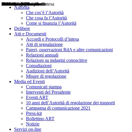
Delibere
Pareri
Consultazioni
Audizioni
Atti di Segnalazione
Accordi e Protocolli d'Intesa
Relazioni annuali
Misure di regolazione
Notizie
Comunicati Stampa
Bollettini ART
Convegni ART
Interviste del Presidente
Articoli in primo piano
Interventi del Presidente
2004
2005
2010
2013
2014
2015
2016
2017
2018
2019
202
2020
2021
2022
2023
2024
2025
2026
Aereo
Marittimo
Terrestre
Autorità
Che cos’è l’Autorità
Che cosa fa l’Autorità
Come si finanzia l’Autorità
Delibere
Atti e Documenti
Accordi e Protocolli d’intesa
Atti di segnalazione
Pareri, osservazioni RdA e altre comunicazioni
Relazioni annuali
Relazioni su indagini conoscitive
Consultazioni
Audizioni dell’Autorità
Misure di regolazione
Media ed Eventi
Comunicati stampa
Interventi del Presidente
Eventi ART
10 anni dell’Autorità di regolazione dei trasporti
Campagna di comunicazione 2021
Press-kit
Bollettino ART
Notizie
Servizi on-line