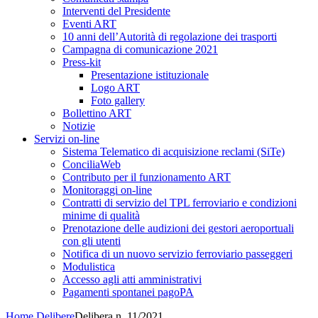
Interventi del Presidente
Eventi ART
10 anni dell’Autorità di regolazione dei trasporti
Campagna di comunicazione 2021
Press-kit
Presentazione istituzionale
Logo ART
Foto gallery
Bollettino ART
Notizie
Servizi on-line
Sistema Telematico di acquisizione reclami (SiTe)
ConciliaWeb
Contributo per il funzionamento ART
Monitoraggi on-line
Contratti di servizio del TPL ferroviario e condizioni
minime di qualità
Prenotazione delle audizioni dei gestori aeroportuali
con gli utenti
Notifica di un nuovo servizio ferroviario passeggeri
Modulistica
Accesso agli atti amministrativi
Pagamenti spontanei pagoPA
Home
Delibere
Delibera n. 11/2021