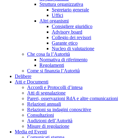
Struttura organizzativa
Segretario generale
Uffici
Altri organismi
Consigliere giuridico
Advisory board
Collegio dei revisori
Garante etico
Nucleo di valutazione
Che cosa fa l’Autorità
Normativa di riferimento
Regolamenti
Come si finanzia l’Autorità
Delibere
Atti e Documenti
Accordi e Protocolli d’intesa
Atti di segnalazione
Pareri, osservazioni RdA e altre comunicazioni
Relazioni annuali
Relazioni su indagini conoscitive
Consultazioni
Audizioni dell’Autorità
Misure di regolazione
Media ed Eventi
Comunicati stampa