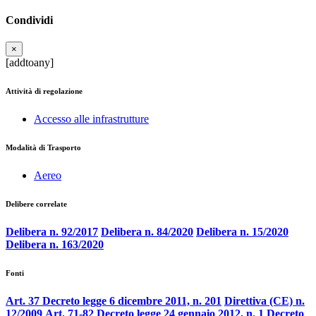
Condividi
×
[addtoany]
Attività di regolazione
Accesso alle infrastrutture
Modalità di Trasporto
Aereo
Delibere correlate
Delibera n. 92/2017
Delibera n. 84/2020
Delibera n. 15/2020
Delibera n. 163/2020
Fonti
Art. 37 Decreto legge 6 dicembre 2011, n. 201
Direttiva (CE) n.
12/2009
Art. 71-82 Decreto legge 24 gennaio 2012, n. 1
Decreto