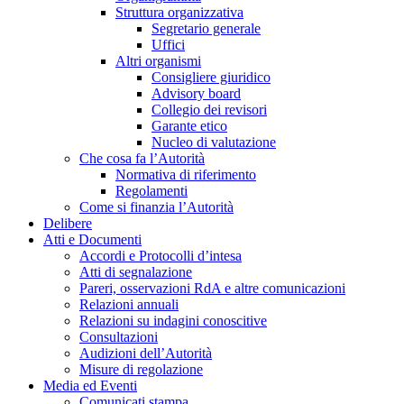
Struttura organizzativa
Segretario generale
Uffici
Altri organismi
Consigliere giuridico
Advisory board
Collegio dei revisori
Garante etico
Nucleo di valutazione
Che cosa fa l’Autorità
Normativa di riferimento
Regolamenti
Come si finanzia l’Autorità
Delibere
Atti e Documenti
Accordi e Protocolli d’intesa
Atti di segnalazione
Pareri, osservazioni RdA e altre comunicazioni
Relazioni annuali
Relazioni su indagini conoscitive
Consultazioni
Audizioni dell’Autorità
Misure di regolazione
Media ed Eventi
Comunicati stampa