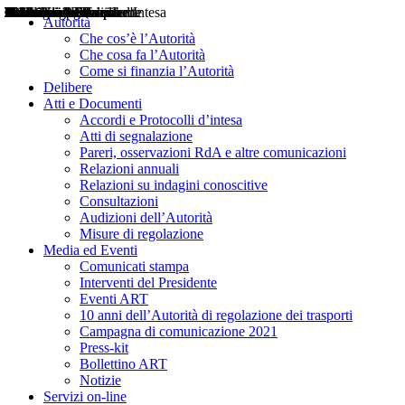
Delibere
Pareri
Consultazioni
Audizioni
Atti di Segnalazione
Accordi e Protocolli d'Intesa
Relazioni annuali
Misure di regolazione
Notizie
Comunicati Stampa
Bollettini ART
Convegni ART
Interviste del Presidente
Articoli in primo piano
Interventi del Presidente
2004
2005
2010
2013
2014
2015
2016
2017
2018
2019
202
2020
2021
2022
2023
2024
2025
2026
Aereo
Marittimo
Terrestre
Autorità
Che cos’è l’Autorità
Che cosa fa l’Autorità
Come si finanzia l’Autorità
Delibere
Atti e Documenti
Accordi e Protocolli d’intesa
Atti di segnalazione
Pareri, osservazioni RdA e altre comunicazioni
Relazioni annuali
Relazioni su indagini conoscitive
Consultazioni
Audizioni dell’Autorità
Misure di regolazione
Media ed Eventi
Comunicati stampa
Interventi del Presidente
Eventi ART
10 anni dell’Autorità di regolazione dei trasporti
Campagna di comunicazione 2021
Press-kit
Bollettino ART
Notizie
Servizi on-line