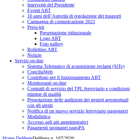
Interventi del Presidente
Eventi ART
10 anni dell’Autorità di regolazione dei trasporti
Campagna di comunicazione 2021
Press-kit
Presentazione istituzionale
Logo ART
Foto gallery
Bollettino ART
Notizie
Servizi on-line
Sistema Telematico di acquisizione reclami (SiTe)
ConciliaWeb
Contributo per il funzionamento ART
Monitoraggi on-line
Contratti di servizio del TPL ferroviario e condizioni
minime di qualità
Prenotazione delle audizioni dei gestori aeroportuali
con gli utenti
Notifica di un nuovo servizio ferroviario passeggeri
Modulistica
Accesso agli atti amministrativi
Pagamenti spontanei pagoPA
Home
Delibere
Delibera n. 107/2020