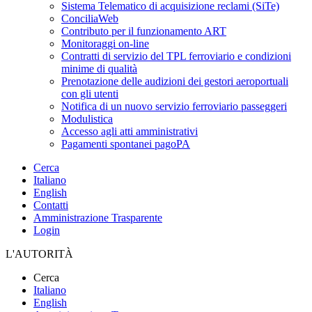
Sistema Telematico di acquisizione reclami (SiTe)
ConciliaWeb
Contributo per il funzionamento ART
Monitoraggi on-line
Contratti di servizio del TPL ferroviario e condizioni
minime di qualità
Prenotazione delle audizioni dei gestori aeroportuali
con gli utenti
Notifica di un nuovo servizio ferroviario passeggeri
Modulistica
Accesso agli atti amministrativi
Pagamenti spontanei pagoPA
Cerca
Italiano
English
Contatti
Amministrazione Trasparente
Login
L'AUTORITÀ
Cerca
Italiano
English